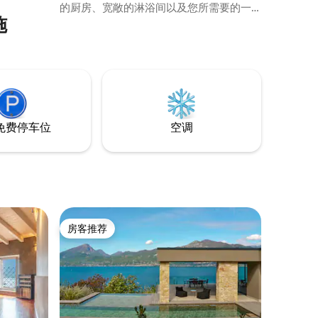
的厨房、宽敞的淋浴间以及您所需要的一
施
切舒适设施。 您将入住位于布雷西亚市中
心的房源，距离圣福斯蒂诺（San
Faustino）地铁站 500 米。 此外，步行仅
5 分钟即可抵达一个带顶棚的停车位（配备
视频监控），该停车位已包含在您的住宿
费用中 💶。
免费停车位
空调
房客推荐
房客推荐