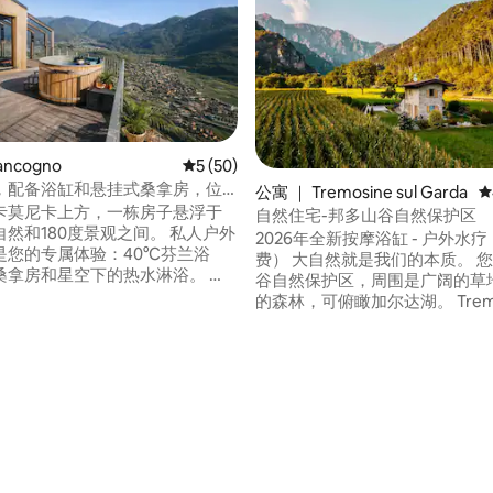
5 分），共 180 条评价
ancogno
平均评分 5 分（满分 5 分），共 50 条评价
5 (50)
，配备浴缸和悬挂式桑拿房，位
公寓 ｜ Tremosine sul Garda
平
尔卡莫尼卡上方，一栋房子悬浮于
自然住宅-邦多山谷自然保护区
然和180度景观之间。 私人户外
2026年全新按摩浴缸 - 户外水
是您的专属体验：40°C芬兰浴
费） 大自然就是我们的本质。 
拿房和星空下的热水淋浴。 🛏️
谷自然保护区，周围是广阔的草
 + 双人夹层， 🛋️ 玻璃墙客厅，
的森林，可俯瞰加尔达湖。 Tremosi
美景， 高端🍳厨房， 📶 高速无
Garda远离人群，海拔600米，
 私人停车场 + 电动汽车充电 🌿 隐
（仅9公里），拥有令人惊叹的
、健康：在光线、木材和高山的
文化和众多体育活动。 宽敞的开
慢慢体验浪漫度假，山谷就在眼
保您可以欣赏美丽的山景，即使
为您放慢脚步。
能享受凉爽的气候，因为山谷通
好。