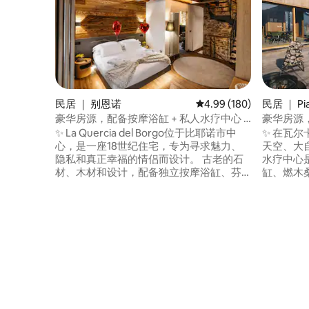
民居 ｜ 别恩诺
平均评分 4.99 分（满分 
4.99 (180)
民居 ｜ Pi
豪华房源，配备按摩浴缸 + 私人水疗中心 +
豪华房源
阿尔卑斯山景观
于山区
✨ La Quercia del Borgo位于比耶诺市中
✨ 在瓦
心，是一座18世纪住宅，专为寻求魅力、
天空、大自
隐私和真正幸福的情侣而设计。 古老的石
水疗中心
材、木材和设计，配备独立按摩浴缸、芬
缸、燃木桑
兰桑拿房和阿尔卑斯山景观的私人水疗中
特大床套房
心，供您独享。 🛏️ 加大双人床套房，配备
可欣赏山谷
独立卫生间， 📺 75英寸智能电视， 🛋️ 记
线网络 🚗
忆沙发床， 精致🍷美食和酒窖 🌄 屋顶 快速
私、安静
📶无线网络 ❤️ 非常适合周年纪念、浪漫度
宁静中，
假和养生周末，位于真正的村庄，令人难
前，时间
忘。