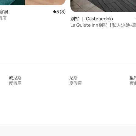
伊塞奥
平均评分 5 分（满分 5 分），共 8 条评价
5 (8)
酒店
别墅 ｜ Castenedolo
La Quiete Inn别墅【私人泳池
湖】
威尼斯
尼斯
里
度假屋
度假屋
度