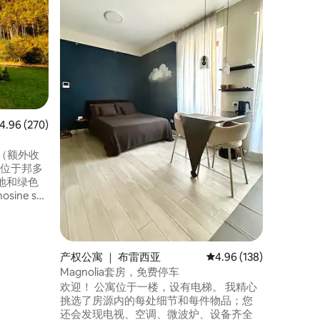
位于一楼
方米，拱形天花板
域。 独家公寓。 从卧室进入，卫生间配有
淋浴间和
漂亮的花园
布雷西亚
斯仅10
车程。 附
位于院子
均评分 4.96 分（满分 5 分），共 270 条评价
4.96 (270)
疗（额外收
您位于邦多
地和绿色
ne sul
靠近海滩
景色、乡村
放空间确
在夏季也
产权公寓 ｜ 布雷西亚
平均评分 4.96 分（满分 
4.96 (138)
风非常
Magnolia套房，免费停车
欢迎！ 公寓位于一楼，设有电梯。 我精心
挑选了房源内的每处细节和每件物品；您
还会发现电视、空调、微波炉、设备齐全