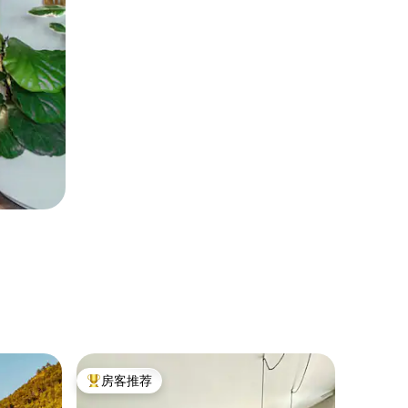
产权公寓 ｜
房客推荐
房客推
热门「房客推荐」
房客推
康切西奥