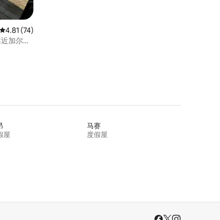
平均评分 4.81 分（满分 5 分），共 74 条评价
4.81 (74)
-靠近加尔达
昂
马赛
假屋
度假屋