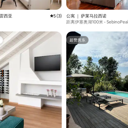
 5 分），共 32 条评价
布雷西亚
平均评分 5 分（满分 5 分），共 3 条评价
5 (3)
公寓 ｜ 萨莱马拉西诺
距离伊塞奥湖100米 - SebinoPea
超赞房东
超赞房东
 5 分），共 44 条评价