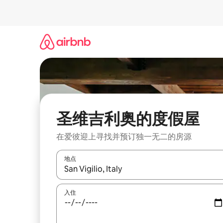
跳
至
内
容
圣维吉利奥的度假屋
在爱彼迎上寻找并预订独一无二的房源
地点
如有搜索结果，请使用上下方向键查看，或通过点
入住