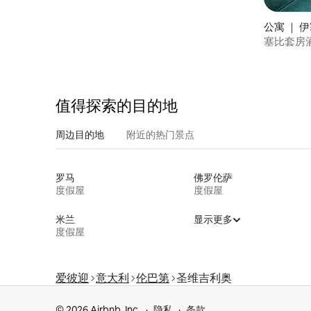
公寓 ｜ 
塞比套房
值得探索的目的地
周边目的地
附近的热门景点
罗马
佛罗伦萨
度假屋
度假屋
米兰
显示更多
度假屋
爱彼迎
意大利
伦巴第
圣维吉利奥
© 2026 Airbnb, Inc.
隐私
条款