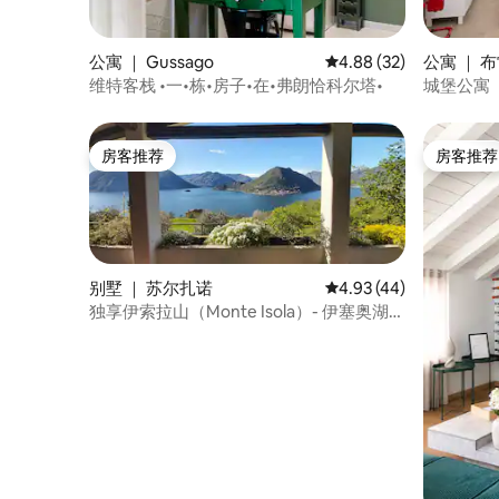
公寓 ｜ Gussago
平均评分 4.88 分（满分
4.88 (32)
公寓 ｜ 
维特客栈 •一•栋•房子•在•弗朗恰科尔塔•
城堡公寓
房客推荐
房客推荐
房客推荐
房客推荐
别墅 ｜ 苏尔扎诺
平均评分 4.93 分（满分
4.93 (44)
独享伊索拉山（Monte Isola）- 伊塞奥湖
（Iseo Lake）的别墅