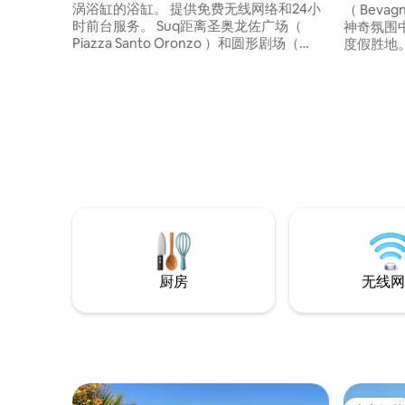
涡浴缸的浴缸。 提供免费无线网络和24小
（ Bevag
时前台服务。 Suq距离圣奥龙佐广场（
神奇氛围
Piazza Santo Oronzo ）和圆形剧场（
度假胜地。 这套公寓适合度假的夫妇
Amphitheater ） 100米，距离美丽的圣马
个孩子的父
泰奥教堂（ Church of San Matteo ）仅50
这里，您
米，距离莱切历史中心的Faggiano博物馆
灵感，并
仅30米。 这套独家公寓地理位置优越，地
魂的时光
理位置优越，是探索巴洛克城市的理想起
点。
厨房
无线网