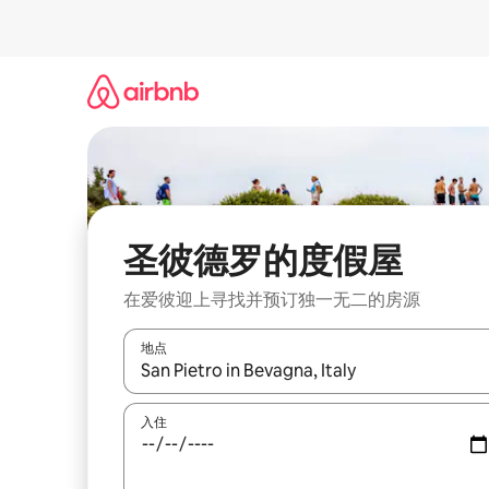
跳
至
内
容
圣彼德罗的度假屋
在爱彼迎上寻找并预订独一无二的房源
地点
如有搜索结果，请使用上下方向键查看，或通过点
入住