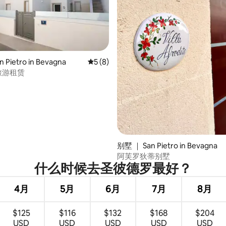
 5 分），共 5 条评价
 Pietro in Bevagna
平均评分 5 分（满分 5 分），共 8 条评价
5 (8)
 I旅游租赁
别墅 ｜ San Pietro in Bevagna
阿芙罗狄蒂别墅
什么时候去圣彼德罗最好？
4月
5月
6月
7月
8月
$125
$116
$132
$168
$204
USD
USD
USD
USD
USD