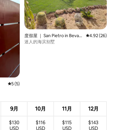
度假屋 ｜ San Pietro in Bevag
平均评分 4.92 分（满分
4.92 (26)
na
迷人的海滨别墅
平均评分 5 分（满分 5 分），共 5 条评价
5 (5)
9月
10月
11月
12月
$130
$116
$115
$143
USD
USD
USD
USD