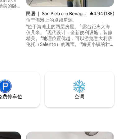
精美的卧
的阳台可
民居 ｜ San Pietro in Bevagn
平均评分 4.94 分（满分 
4.94 (138)
位。步行
a
位于海滩上的卓越房源。
历史悠久的
°位于海滩上的两层房屋。 ° 露台距离大海
亚得里亚
仅几米。 °现代设计，全新便利设施，装修
均配有空调
精美。 °地理位置优越，可以游览意大利萨
伦托（Salento）的瑰宝。 °海滨小镇的壮
丽海滩。冬季荒凉。旺季非常有趣。 °距离
布林迪西机场55分钟车程。 ° Thomas和Els
曾是另一处备受赞誉度假屋的房东。您在
这里看到的旧评论是关于那个地方的。
免费停车位
空调