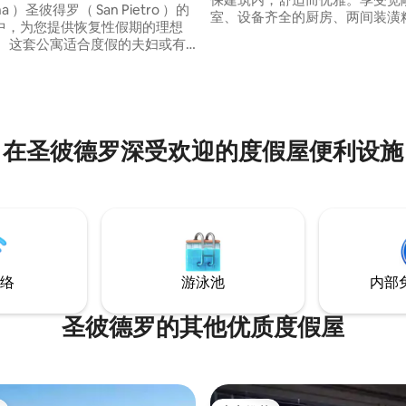
na ）圣彼得罗（ San Pietro ）的
室、设备齐全的厨房、两间装潢
中，为您提供恢复性假期的理想
室和两间现代化的卫生间。宽敞
或有1
欣赏壮丽的景色。提供私人停车
母入住，也可以单独预订。 在
一分钟即可抵达莱切（Lecce）
可以从美丽的萨伦托风景中获得
市中心，地理位置优越，可前往
重新发现遥远的和平、心灵和灵
海/爱奥尼亚海海岸。所有房间
。 距离大海和意大利最美丽的海
和无线网络。
滩800米。 Maria 和 Antonio 向你问好
在圣彼德罗深受欢迎的度假屋便利设施
络
游泳池
内部
圣彼德罗的其他优质度假屋