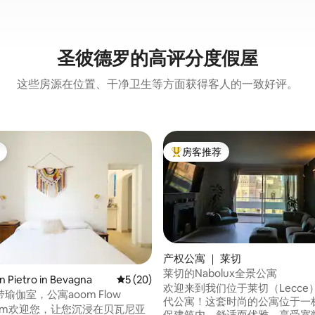
圣彼德罗的高评分度假屋
这些房源在位置、干净卫生等方面获得客人的一致好评。
房客推荐
热门「房客推荐」
产权公寓 ｜ 莱切
莱切的Nabolux全景公寓
 5 分），共 33 条评价
 Pietro in Bevagna
平均评分 5 分（满分 5 分），共 20 条评价
5 (20)
欢迎来到我们位于莱切（Lecce
瑜伽室，公寓aoom Flow
代公寓！这套时尚的公寓位于一
Aoom欢迎您，让您沉浸在贝瓦尼亚
保建筑内，舒适而优雅。享受宽