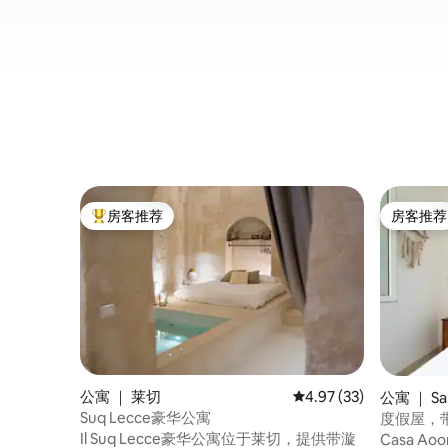
房客推荐
房客推荐
热门「房客推荐」
房客推荐
公寓 ｜ 莱切
平均评分 4.97 分（满分
4.97 (33)
公寓 ｜ San
Suq Lecce豪华公寓
度假屋，带
Il Suq Lecce豪华公寓位于莱切，提供带漩
Casa 