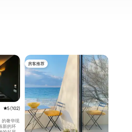
民居 ｜ 
房客推荐
房客
房客推荐
热门「
莱切市中
LA BO
精心修复
巴洛克风
位于历史
人回味的
将为您带
真实性与
平均评分 5 分（满分 5 分），共 102 条评价
5 (102)
湛的工艺
楼，所以
）的奢华现
栋新的环
敞的起居