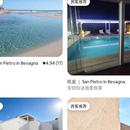
房客推荐
房客推荐
 5 分），共 21 条评价
 Pietro in Bevagna
平均评分 4.94 分（满分 5 分），共 17 条评价
4.94 (17)
墅
民居 ｜ San Pietro in Bevagna
安切拉泳池度假屋
房客推荐
房客推荐