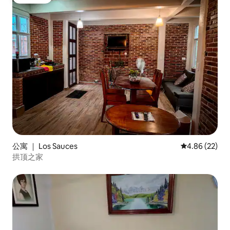
房客推荐
公寓 ｜ Los Sauces
平均评分 4.86
4.86 (22)
拱顶之家