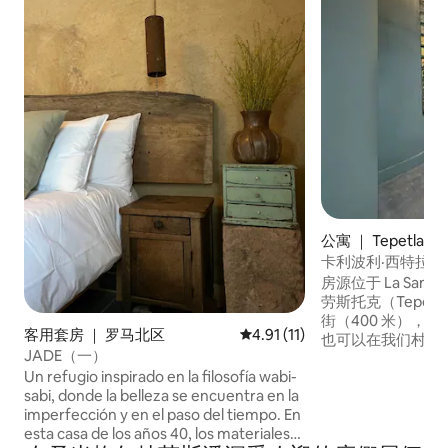
公寓 ｜ Tepetlaoxto
卡利波利·西特拉利（Cali
立入口的阁楼。
房源位于 La Sant
劳斯托克（Tepetl
街（400 米），
客用套房 ｜ 罗马北区
平均评分 4.91 分（满分 5 分），
4.91 (11)
也可以在我们村庄
JADE（一）
这里的景点。 Calpolli Citlalli 是一个温馨和
Un refugio inspirado en la filosofía wabi-
谐的单元式住宅区
sabi, donde la belleza se encuentra en la
生活和与亲友共度
imperfección y en el paso del tiempo. En
您充分享受 Tepetl
esta casa de los años 40, los materiales
常适合因工作或参