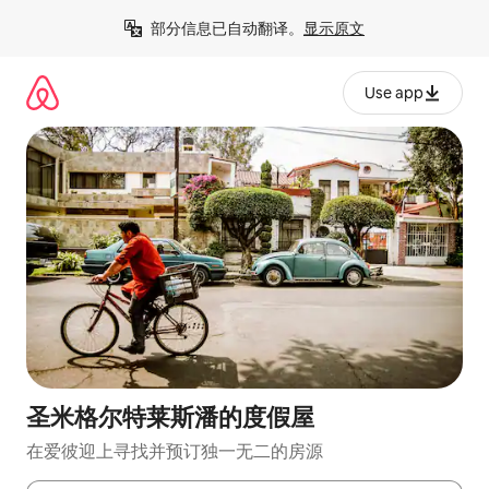
跳
部分信息已自动翻译。
显示原文
至
内
容
Use app
圣米格尔特莱斯潘的度假屋
在爱彼迎上寻找并预订独一无二的房源