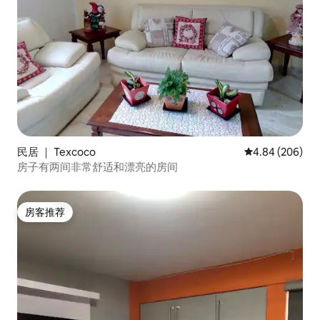
民居 ｜ Texcoco
平均评分 4.84
4.84 (206)
房子有两间非常舒适和漂亮的房间
房客推荐
房客推荐