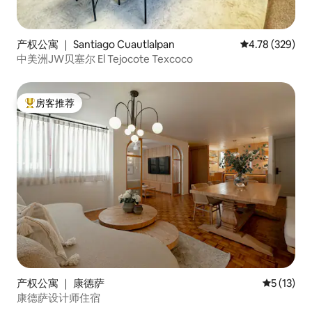
产权公寓 ｜ Santiago Cuautlalpan
平均评分 4.78
4.78 (329)
中美洲JW贝塞尔 El Tejocote Texcoco
房客推荐
热门「房客推荐」
产权公寓 ｜ 康德萨
平均评分 5
5 (13)
康德萨设计师住宿