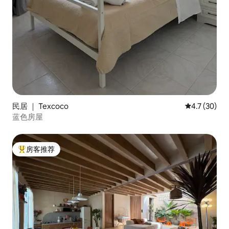
民居 ｜ Texcoco
平均评分 4.7
4.7 (30)
蓝色房屋
房客推荐
热门「房客推荐」