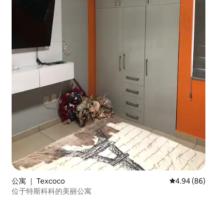
公寓 ｜ Texcoco
平均评分 4.94
4.94 (86)
位于特斯科科的美丽公寓