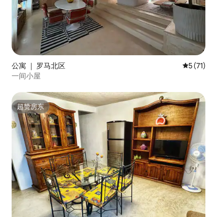
公寓 ｜ 罗马北区
平均评分 5
5 (71)
一间小屋
超赞房东
超赞房东