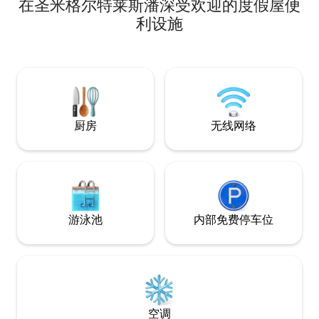
在圣米格尔特莱斯潘深受欢迎的度假屋便
originales fueron preservados y
或大型舞会而来的
resaltados, dejando ver sus texturas,
利设施
grietas y huellas naturales que honran su
historia. El mobiliario se compone de
piezas únicas de una colección privada,
que aportan carácter, autenticidad y una
atmósfera íntima. Un espacio cálido,
ideal para descansar, contemplar y
habitar la calma.
厨房
无线网络
游泳池
内部免费停车位
空调