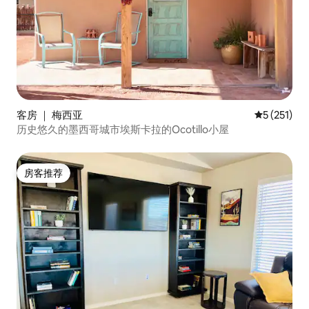
客房 ｜ 梅西亚
平均评分 5 
5 (251)
历史悠久的墨西哥城市埃斯卡拉的Ocotillo小屋
房客推荐
房客推荐