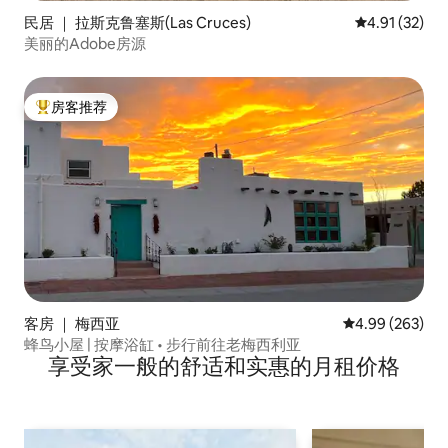
民居 ｜ 拉斯克鲁塞斯(Las Cruces)
平均评分 4.9
4.91 (32)
美丽的Adobe房源
房客推荐
热门「房客推荐」
客房 ｜ 梅西亚
平均评分 4.99
4.99 (263)
蜂鸟小屋 | 按摩浴缸 • 步行前往老梅西利亚
享受家一般的舒适和实惠的月租价格