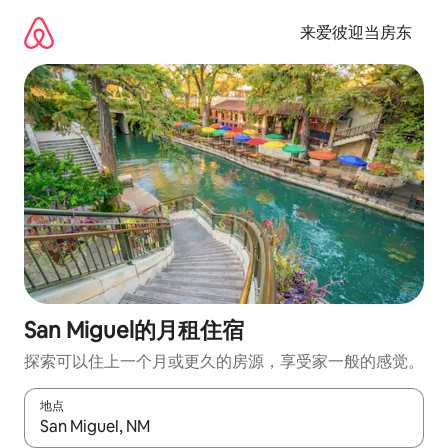
跳
至
来爱彼迎当房东
内
容
San Miguel的月租住宿
探索可以住上一个月或更久的房源，享受家一般的感觉。
地点
如有搜索结果，请使用上下方向键查看，或通过点击或滑动手势浏