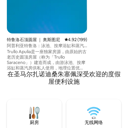
特鲁洛石顶圆屋 ｜ 奥斯图尼
平均评分 4.92 分（满分 5 分），共
4.92 (199)
阿普利亚特鲁洛：泳池、按摩浴缸和蒸汽
房
Trullo Apulia是一座独家房源，由原始的古
老历史圆顶房屋（称为「Trullo
Saraceno」）建造而成，由游泳池、按摩
浴缸和蒸汽房供私人使用，地理位置优
在圣马尔扎诺迪桑朱塞佩深受欢迎的度假
越，距离奥斯图尼（ Ostuni ）仅2公里，
距离美丽的普利亚海滩仅10公里。 最多可
屋便利设施
入住8人。 注意：预订费用不包括电费（
0.50 €/kWh ）、燃气（ 5 €/m3 ）和旅游
税（前5天每人1 €/天） ，这些电费将在您
住宿结束时计算并支付。 独家建筑，带泳
池、按摩浴缸、土耳其浴室，可睡8人，全
景位置，距离奥斯图尼（ Ostuni ） 2公
里，距离海边10公里。 注意：房费不包含
电费、燃气费和占用税费，必须在退房时
厨房
无线网络
计算并支付。 意大利版 Il Trullo Saraceno