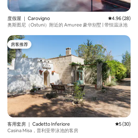
明亮自然色的家具中，设计非常注重细
节，并由独特和原创的物品组成。 地理位
置无与伦比：这栋建筑俯瞰以典型石墙为
特色的露台花园，周围环绕着6000平方米
度假屋 ｜ Carovigno
平均评分 4.96
4.96 (28)
的红土和壮丽的橄榄树专用。 柑橘和果树
奥斯图尼（Ostuni）附近的 Amuree 豪华别墅 | 带恒温泳池
是地中海森林的大面积，有很多植物和草
药，揭示了成千上万种颜色和气味的自然
风光，照亮了眼睛，让心灵愉悦。 为客人
房客推荐
提供完全有机的典型水果和蔬菜。 请注
房客推荐
意： Trullo Apulia促进了水电（光伏电池
板和加热水）的可持续利用，我们希望房
客也这样做。 因此，我们不将电费纳入一
笔总付的租赁费用中，但将根据我们将共
同核实的实际用电量计算在内，相信您负
责任的使用（详情请参阅「其他注意事
项」部分）。 意大利版本 该房源地理位置
优越：除了世界上被称为「白城」的奥斯
图尼（ Ostuni ）及其迷人的历史中心外，
您还可以参观该地区迷人的村庄（
Locorotondo、Martina Franca、
Alberobello、Cisternino、Ceglie
Messapica ） ，开车几分钟即可抵达美丽
客用套房 ｜ Cadetto Inferiore
平均评分 5
5 (30)
的Alto Salento海滩。 特别是距离约25公
Casina Misa，普利亚带泳池的客房
里的Torre Guaceto自然保护区是自然爱