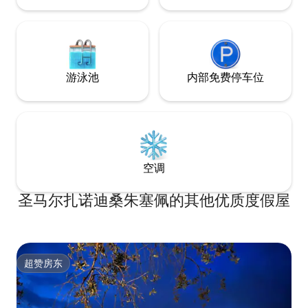
Apulia是一座独家建筑，拥有私人泳池，
距离奥斯图尼（ Ostuni ）仅2公里，距离
美丽的阿普利亚海滩仅10公里。 设有2/3间
双人卧室、4间浴室（ 1间配有蒸汽房、热
水浴缸和情感淋浴间）、2个起居区（配备
游泳池
内部免费停车位
2张双人沙发床）、2个厨房、2个壁炉，最
多可供8张床舒适居住。 独特的氛围将无
可挑剔的地中海风格与最现代的舒适性融
为一体，以放松、隐私和自然福祉为您带
来独特和原创的住宿体验。 该结构由2个单
元（ Saracen trullo ， 3个锥体+拉米亚）
完全独立，但彼此沟通，由可上锁的门隔
空调
开。 每个单元包括一间配备壁炉的餐厅、
LED卫星电视和双人沙发床、一间配备电
器（冰箱、冰箱、电烤箱、电烤箱、洗碗
圣马尔扎诺迪桑朱塞佩的其他优质度假屋
机、洗碗机、洗碗机、洗碗机、洗衣机、
洗衣机、小型家电）的小厨房和一间带独
立卫生间的卧室（配备情感疗法）。 非常
适合2个朋友的家庭，他们可以享受常见的
放松和乐趣时刻，也可用作唯一的起居单
超赞房东
超赞房东
元，使用两个起居区中的一个作为第三间
双人卧室。 房源内的所有房间均配备空调
和无线网络。 房客可以私人停车。 整个结