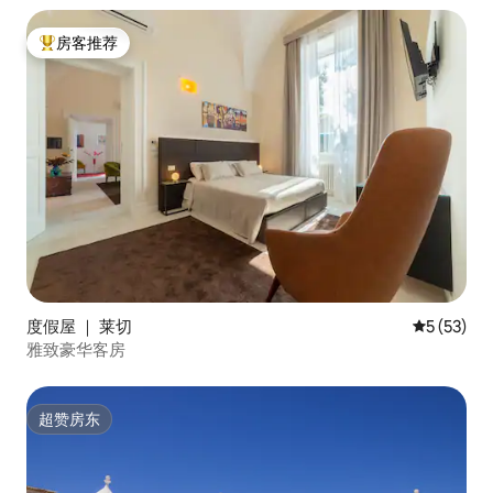
好者的理想目的地。 其他国际景点包括美
妙的Grotte di Castellana、Fasano野生动
房客推荐
物园和Polignano、Matera （ 2016年文化
热门「房客推荐」
之都）、Lecce perla del Barocco、
Otranto、Gallipoli、Trani、Laghi Alimini
和Santa Maria di Leuca。 房源地理位置优
越：除了被称为「白城」的全球奥斯图尼
（ Ostuni ）外，您还可以参观该地区风景
如画的村庄（ Locorotondo、Martina
Franca、Alberobello、Cisternino、
Ceglie ） ，这些村庄都在几公里以内，距
离萨伦托（ Salento ）的美丽海滩仅几公
里车程。 特别是Torre Guaceto的自然保
护区约25公里，是自然爱好者的理想目的
地。 其他国际景点包括美妙的卡斯特拉纳
格罗特（ Castellana Grotte ）、法萨诺动
度假屋 ｜ 莱切
平均评分 5
5 (53)
物园（ Zoo Safari of Fasano ）和波利尼亚
雅致豪华客房
诺（ Polignano ）、马泰拉（ Matera ）
（ 2016年文化之都）、莱切（ Lecce ）及
其巴洛克风格、奥特朗托（ Otranto ）、
超赞房东
加利波利（ Trani ）、阿里米尼湖（
超赞房东
Alimini Lakes ）和圣玛丽亚迪莱卡（
Santa 意大利版本 Aeroporto Bari ： 100
公里（ 1小时15分钟） 布林迪西机场： 40