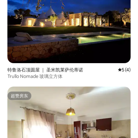
构最多可容纳8张床，为房客提供4间浴
室，其中2间全功能卫生间、1个带蒸汽
房、芳香疗法、大型热水浴缸（可俯瞰暗
示性岩石墙）、带色光疗的情感淋浴间和1
个带淋浴的室外卫生间（马桶+水槽）。
带热水浴缸的独家海水无边泳池坐落在地
中海绿化区。 这片隐私和放松的绿洲拥有
您需要的一切设施，包括日光浴室区、户
外淋浴间和卫生间。 泳池水的深度符合法
律要求，以确保即使是小孩也能获得最大
的安全。 这里有许多家具齐全的户外空间
和简约时尚的环境，让房客可以在稻草凉
特鲁洛石顶圆屋 ｜ 圣米凯莱萨伦蒂诺
平均评分 
5 (4)
亭遮蔽的大型全景露台上享用午餐或晚
Trullo Nomade 玻璃立方体
餐，也可以在卧室的法式大门前的设备齐
全的区域享受，呼吸田野的气味，在清晨
的光线中呼吸田野的气味，在清晨的光线
充足。 日落时分，特鲁洛石顶圆屋和周围
超赞房东
超赞房东
花园的独特之处在于夜间照明，将为您带
来全新的情感和难忘的魅力，在烧烤架上
享受无与伦比的烧烤食物。 住宅区是最近
对具有历史价值的建筑进行的翻修（特鲁
洛萨拉塞诺特拉塞诺（特拉塞诺特拉塞诺
特拉塞诺（特拉塞诺特拉塞诺特拉塞诺）
比锥形圆顶圆顶圆顶圆顶圆顶圆屋更古