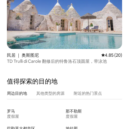
公里（ 30分钟） 马雷： 10公里（ 15分
钟） Supermercato ： 2公里（ 3分钟）
Farmacia ： 2.5公里（ 5分钟） Ospedale
： 5公里（ 8分钟） 火车站： 7公里（ 11分
钟） 附近英文版： 巴里机场： 100公里（
1小时15分钟） 布林迪西机场： 40公里（
30分钟车程） 海上： 10公里（ 15分钟）
超市： 2公里（ 3分钟） 药房： 2.5公里（
5分钟） 医院： 5公里（ 8分钟） 火车站：
7公里（ 11分钟） 住宿费不包含电费和水
民居 ｜ 奥斯图尼
平均评分 4.85
4.85 (20)
费。 用电费将由房客自行承担（电费为
TD Trulli di Carole 翻修后的特鲁洛石顶圆屋，带泳池
0.30欧元，水费为2.50欧元/立方米）。 英
文版 您的假期费用不包括电费和水费。 电
费和用水费用将根据当地电费计算（电费
值得探索的目的地
为0.30欧元/千瓦，水费为2.50欧元/立方
米）计算。
周边目的地
其他类型的房源
附近的热门景点
罗马
那不勒斯
度假屋
度假屋
巴勒莫大都市区
地拉那