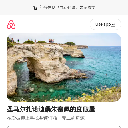
跳
部分信息已自动翻译。
显示原文
至
内
容
Use app
圣马尔扎诺迪桑朱塞佩的度假屋
在爱彼迎上寻找并预订独一无二的房源