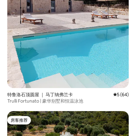
尼（ Ostuni ）仅2公里，距离美丽的普利
亚海滩仅10公里。 它有2/3间双人卧室、4
间浴室（其中一个带蒸汽房、漩涡浴缸和
情绪淋浴）、2个起居区（有2张沙发床，
可供4人使用）、2间厨房、2个壁炉。 整
栋建筑最多可供8人舒适住。 特鲁洛阿普
利亚酒店（ Trullo Apulia ）将无可挑剔的
地中海风格与现代舒适性融为一体，营造
出独特的氛围和原始住宿体验，以放松、
隐私和自然福祉为基础。 该结构由2个单元
（ 3个锥体+拉米亚）组成，完全独立，但
彼此沟通，由一扇可上锁的门隔开。 每个
单元包括一间带壁炉的餐厅、卫星电视和
一张双人沙发床、全功能厨房（冰箱、电
烤箱、洗碗机、洗衣机、小家电）和一间
带独立卫生间的卧室、完整的情感淋浴，
可进行色彩疗法。 非常适合两个朋友的家
特鲁洛石顶圆屋 ｜ 马丁纳弗兰卡
平均评分 5
5 (64)
庭，他们可以保护自己的隐私，享受共同
Trulli Fortunato | 豪华别墅和恒温泳池
的放松和有趣的时刻，也可以用作单个单
元，使用两个起居区中的一个作为第三间
卧室。 房源的所有房间均配备空调和无线
房客推荐
网络。 房客可以使用私人停车场。 整个建
房客推荐
筑最多可容纳8张床，为房客提供： 4间浴
室，其中2间配备齐全， 2间外部卫生间，