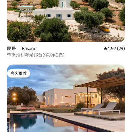
配备蒸汽房、芳香疗法、漩涡浴缸（俯瞰
风景如画的岩石墙）、情感色彩疗法淋
浴、马桶和1间带淋浴的外部浴室（水+洗
脸盆）。 独一无二的盐水和漩涡泳池周围
环绕着地中海绿化。 这片隐私和放松的绿
洲拥有您需要的一切，包括日光浴区、室
外淋浴和卫生间。 泳池水深符合法律要
求，以确保儿童的最大安全。 房客可以在
宽敞的全景露台上用餐，周围环绕着外界
民居 ｜ Fasano
平均评分 4.97
4.97 (29)
空间，采用简约时尚风格，阴凉处设有凉
带泳池和海景露台的独家别墅
亭。 他们还可以在卧室前面的室外设备区
域品尝丰盛的早餐，呼吸田野的香味，在
清晨的亲密光线下品尝。 斗笠屋（ Trullo
房客推荐
房客推荐
Apulia ）和周围花园的独特性在日落时分
更加明显，夜间照明将为您带来新的情感
和独特而难忘的魅力，您会很高兴在烧烤
上品尝无可挑剔的烧烤美食。 该住宅区最
近对历史建筑进行了翻新（ Trullo
Saraceno及其独特的白色圆顶屋，比
Trullo带有锥形的Trullo更古老） ，其中明
智地回收原始材料、传统技术和典型的建
筑标准，导致了室内和外观的修复，保持
了对地方的强烈令人回味的轮廓，即使在