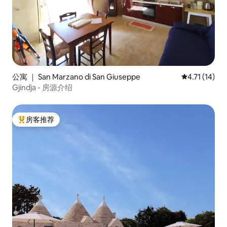
老） ，在普利安建筑和历史中巧妙地回
收，让室内装潢和外观得到修复，保持着
强烈回味和尊重的地方，即使在光线和自
然色彩的家具中，也最注重细节，并由独
特的原始作品组成。 地理位置无与伦比：
建筑可俯瞰露台花园，其特点是典型的干
燥石墙，到达与房子独家相关的区域约
6000平方米，红土上有一个壮丽的百年橄
公寓 ｜ San Marzano di San Giuseppe
平均评分 4.7
4.71 (14)
榄树。 一个柑橘树林，一个果园，地中海
Gjindja - 房源介绍
磨砂膏的大片区域，其中许多植物和草药
都能找到空间，上面有图片，色彩骚动和
未受污染的自然气味，照亮了眼睛，照亮
房客推荐
了心灵。水果和蔬菜，完全有机的Apulian
热门「房客推荐」
，供房客使用。 请注意： Trullo Apulia促
进了水电（包括光伏电池板和供暖卫生用
水）的可持续使用。我们希望房客也这样
做。 因此，我们不将电费包含在租赁费用
的统一费率中，但将根据我们将一起验证
的实际消耗量计入，相信您的责任使用情
况（如需了解详情，请参阅「其他需要考
虑的事项」一节）。 Trullo Saraceno
Apulia是一处独家房源，设有私人游泳
池，位于风景优美的山坡上，距离奥斯图