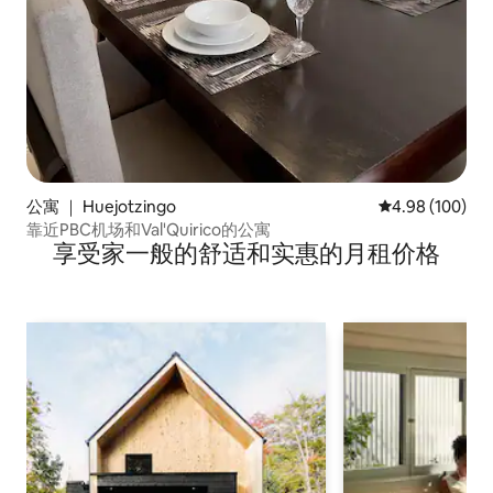
公寓 ｜ Huejotzingo
平均评分 4.98
4.98 (100)
靠近PBC机场和Val'Quirico的公寓
享受家一般的舒适和实惠的月租价格