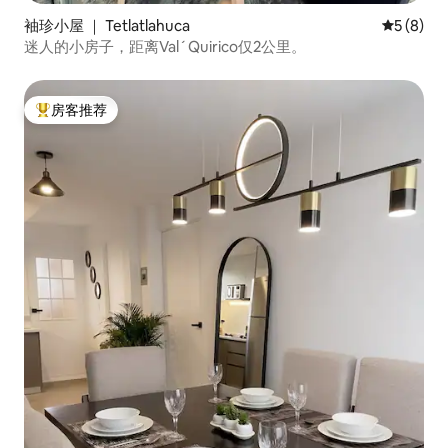
袖珍小屋 ｜ Tetlatlahuca
平均评分 
5 (8)
迷人的小房子，距离Val´Quirico仅2公里。
房客推荐
热门「房客推荐」