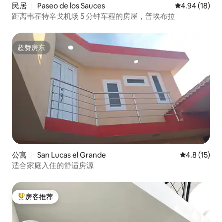
民居 ｜ Paseo de los Sauces
平均评分 4.9
4.94 (18)
距离韦霍特辛戈机场 5 分钟车程的房屋，普埃布拉
超赞房东
超赞房东
公寓 ｜ San Lucas el Grande
平均评分 4.
4.8 (15)
适合家庭入住的舒适房源
房客推荐
热门「房客推荐」