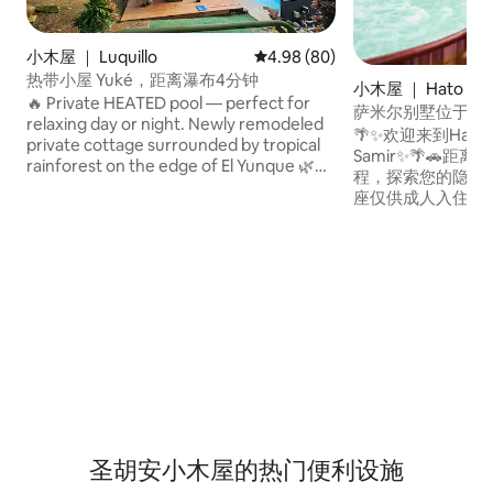
小木屋 ｜ Luquillo
平均评分 4.98 分（满分 5 分），
4.98 (80)
热带小屋 Yuké，距离瀑布4分钟
小木屋 ｜ Hato Pue
🔥 Private HEATED pool — perfect for
萨米尔别墅位于卡
relaxing day or night. Newly remodeled
🌴✨欢迎来到Haciend
private cottage surrounded by tropical
Samir✨🌴🚗距离
rainforest on the edge of El Yunque 🌿
程，探索您的隐秘天堂V
Secluded and peaceful, yet minutes
座仅供成人入住的
from Road #3 and stunning beaches.
和与自然联系而设计
Explore private trails, Las Pailas natural
的度假胜地融合了
waterslides (4 min), and La Monserrate
适。 在星空下享
Blue Flag beach (16 min). ⚡ Generator &
晚，享受宁静的早晨。
water cistern for worry-free stays.
爱情、逃离日常生
们都热切欢迎您入
🌴💖
圣胡安小木屋的热门便利设施