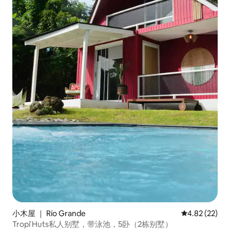
小木屋 ｜ Río Grande
平均评分 4.8
4.82 (22)
Tropĭ Huts私人别墅，带泳池，5卧（2栋别墅）