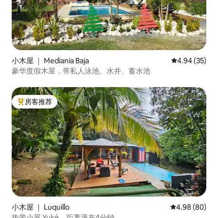
小木屋 ｜ Medianía Baja
平均评分 4.94
4.94 (35)
豪华度假木屋，带私人泳池、水井、蓄水池
房客推荐
热门「房客推荐」
小木屋 ｜ Luquillo
平均评分 4.98
4.98 (80)
热带小屋 Yuké，距离瀑布4分钟