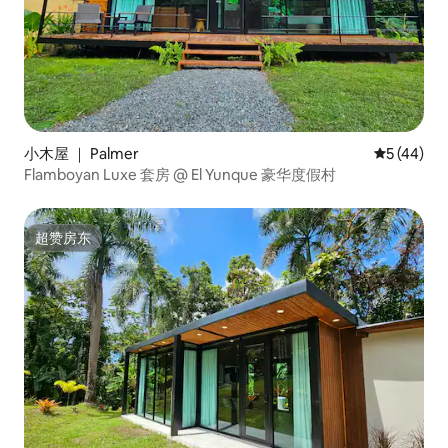
小木屋 ｜ Palmer
平均评分 5
5 (44)
Flamboyan Luxe 套房 @ El Yunque 豪华度假村
超赞房东
超赞房东