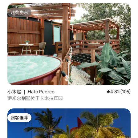
超赞房东
超赞房东
小木屋 ｜ Hato Puerco
平均评分 4.82
4.82 (105)
萨米尔别墅位于卡米拉庄园
房客推荐
房客推荐