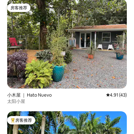
房客推荐
房客推荐
小木屋 ｜ Hato Nuevo
平均评分 4.9
4.91 (43)
太阳小屋
房客推荐
热门「房客推荐」