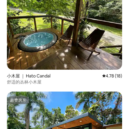
小木屋 ｜ Hato Candal
平均评分 4.7
4.78 (18)
舒适的丛林小木屋
超赞房东
超赞房东