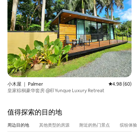
小木屋 ｜ Palmer
平均评分 4.98
4.98 (60)
皇家棕榈豪华套房 @El Yunque Luxury Retreat
值得探索的目的地
周边目的地
其他类型的房源
附近的热门景点
缤纷体验