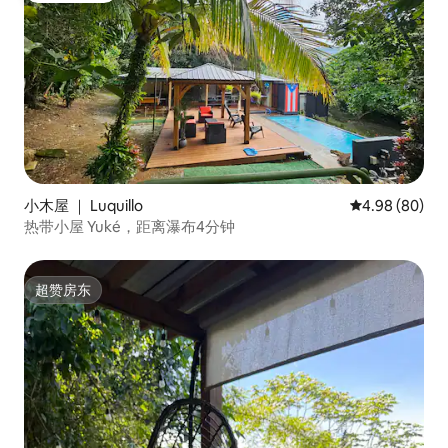
小木屋 ｜ Luquillo
平均评分 4.98
4.98 (80)
热带小屋 Yuké，距离瀑布4分钟
超赞房东
超赞房东