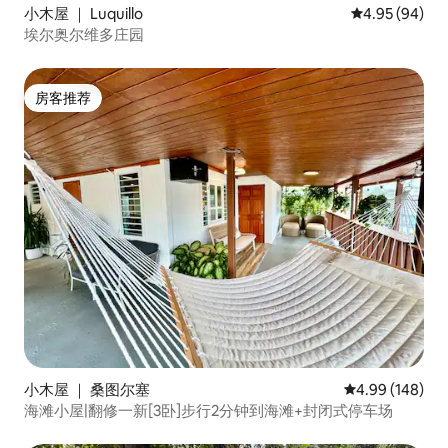
小木屋 ｜ Luquillo
平均评分 4.95
4.95 (94)
埃尔奥尔维多庄园
房客推荐
房客推荐
小木屋 ｜ 桑图尔塞
平均评分 4.99
4.99 (148)
海滩小屋|翻修一新[3卧]步行2分钟到海滩+封闭式停车场