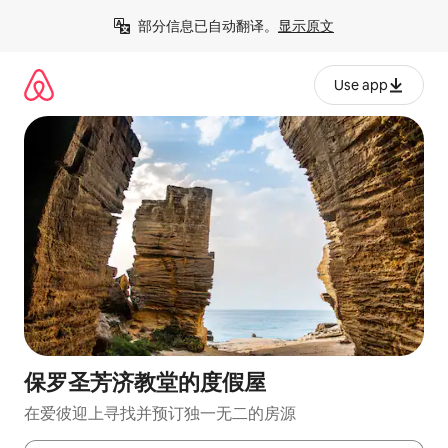
跳
部分信息已自动翻译。
显示原文
至
内
容
Use app
保罗圣芳济教堂的度假屋
在爱彼迎上寻找并预订独一无二的房源