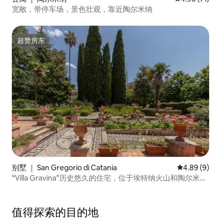
宽敞，带停车场，景色壮观，靠近陶尔米纳
超赞房东
超赞房东
别墅 ｜ San Gregorio di Catania
平均评分 4.8
4.89 (9)
“Villa Gravina”历史悠久的住宅，位于埃特纳火山和陶尔米纳
之间
值得探索的目的地