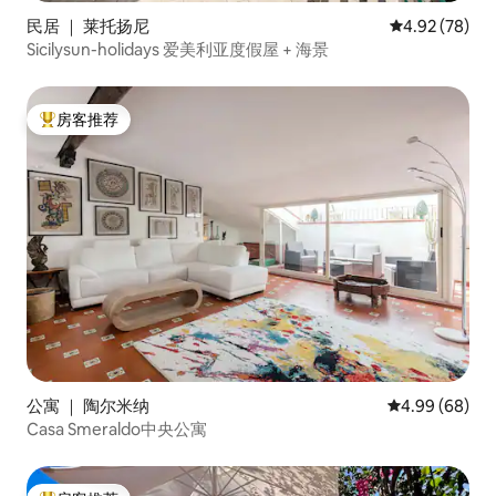
民居 ｜ 莱托扬尼
平均评分 4.92
4.92 (78)
Sicilysun-holidays 爱美利亚度假屋 + 海景
房客推荐
热门「房客推荐」
公寓 ｜ 陶尔米纳
平均评分 4.99
4.99 (68)
Casa Smeraldo中央公寓