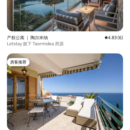
产权公寓 ｜ 陶尔米纳
平均评分 4.8
4.83 (6)
Letstay 旗下 Taormidea 房源
房客推荐
房客推荐