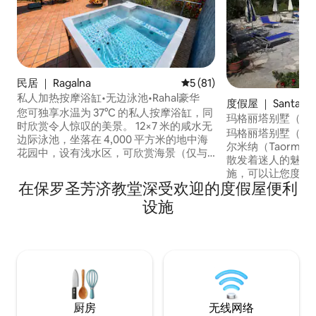
民居 ｜ Ragalna
平均评分 5 分（满分 5 分），
5 (81)
私人加热按摩浴缸•无边泳池•Rahal豪华
度假屋 ｜ Santa Tere
您可独享水温为 37°C 的私人按摩浴缸，同
玛格丽塔别墅（Villa
时欣赏令人惊叹的美景。 12×7 米的咸水无
休闲
玛格丽塔别墅（Villa
边际泳池，坐落在 4,000 平方米的地中海
尔米纳（Taormina
花园中，设有浅水区，可欣赏海景（仅与
散发着迷人的魅力
另外一套住宅共用）。 地理位置优越的建
施，可以让您度过
筑度假屋，位于埃特纳火山（Mount
在保罗圣芳济教堂深受欢迎的度假屋便利
还设置有一座配备
Etna）脚下，屡获殊荣。 海景、火坑和室
池。泳池旁边有一
设施
内壁炉在每个季节都营造出温馨的氛围 标
区。 别墅分为两层
志性设计、精致室内装潢和高端服务，为
室。 别墅周围环绕着大露台，可以俯瞰墨
您带来独一无二的住宿体验。 探索西西里
西拿海峡的海景。 西西里岛上的Villa
岛东部的完美基地
Margherita la Sicili
厨房
无线网络