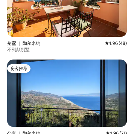
别墅 ｜ 陶尔米纳
平均评分 4.96
4.96 (48)
不列颠别墅
房客推荐
房客推荐
公寓 ｜ 陶尔米纳
平均评分 4.9
4.96 (71)