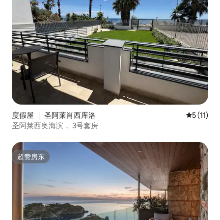
度假屋 ｜ 圣阿莱肖西库洛
平均评分 5
5 (11)
圣阿莱西奥海滨， 3号套房
超赞房东
超赞房东