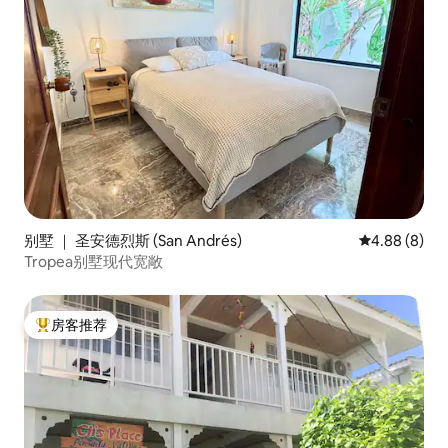
别墅 ｜ 圣安德烈斯 (San Andrés)
平均评分 4.8
4.88 (8)
Tropea别墅现代宽敞
房客推荐
热门「房客推荐」