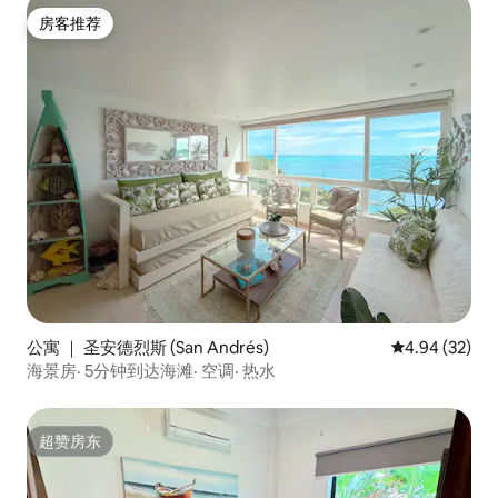
房客推荐
房客推荐
公寓 ｜ 圣安德烈斯 (San Andrés)
平均评分 4.94
4.94 (32)
海景房· 5分钟到达海滩· 空调· 热水
超赞房东
超赞房东