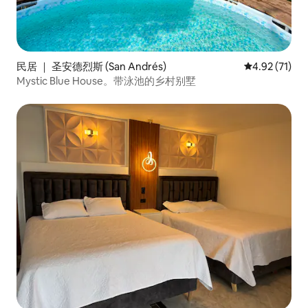
民居 ｜ 圣安德烈斯 (San Andrés)
平均评分 4.9
4.92 (71)
Mystic Blue House。带泳池的乡村别墅