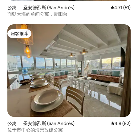
公寓 ｜ 圣安德烈斯 (San Andrés)
平均评分 4.7
4.71 (51)
面朝大海的单间公寓，带阳台
房客推荐
房客推荐
公寓 ｜ 圣安德烈斯 (San Andrés)
平均评分 4.8
4.8 (82)
位于市中心的海景改建公寓