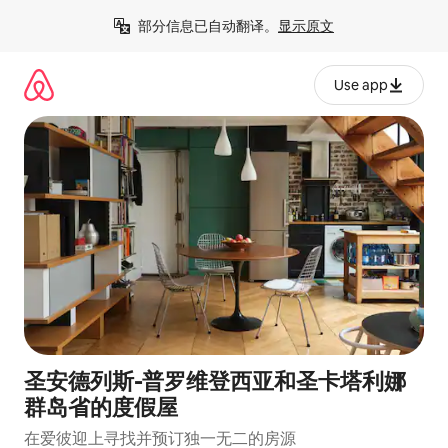
跳
部分信息已自动翻译。
显示原文
至
内
容
Use app
圣安德列斯-普罗维登西亚和圣卡塔利娜
群岛省的度假屋
在爱彼迎上寻找并预订独一无二的房源