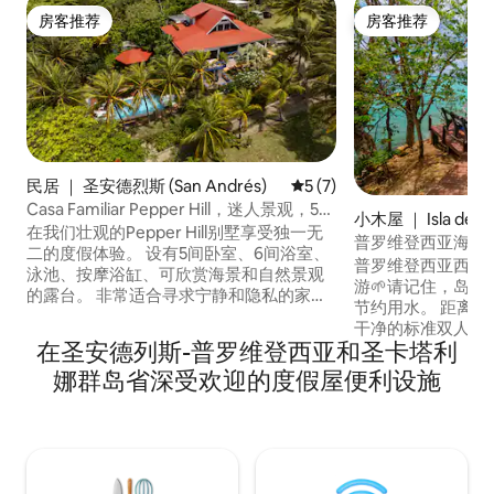
房客推荐
房客推荐
房客推荐
房客推荐
民居 ｜ 圣安德烈斯 (San Andrés)
平均评分 5 分（满分 5 分）
5 (7)
Casa Familiar Pepper Hill，迷人景观，5分
小木屋 ｜ Isla de Pr
钟到海滩
在我们壮观的Pepper Hill别墅享受独一无
普罗维登西亚海滨
二的度假体验。 设有5间卧室、6间浴室、
普罗维登西亚西南湾海滨别
泳池、按摩浴缸、可欣赏海景和自然景观
游🌱请记住，岛
的露台。 非常适合寻求宁静和隐私的家庭
节约用水。 距离大海✨仅几步之遥 ✨ 舒适
或团体入住。 步行5分钟即可抵达圣路易斯
干净的标准双人床 ✨
海滩「Sound Bay Beach」。 烧烤区、吊
在圣安德列斯-普罗维登西亚和圣卡塔利
躺椅、1 条长凳和 1
床和全功能厨房，让您度过最美好的假
户外淋浴，被大自然环
娜群岛省深受欢迎的度假屋便利设施
期！ 推荐您租一辆车来探索这座岛屿。 禁
的厨房 ✨ 空调和吊
止性交易和吸毒，我们保留拒绝入住的权
使用公共区域 📩 给我们发消息，预订您的
利。
天堂住宿