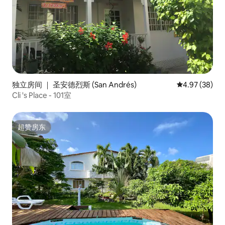
独立房间 ｜ 圣安德烈斯 (San Andrés)
平均评分 4.97
4.97 (38)
Cli 's Place - 101室
超赞房东
超赞房东