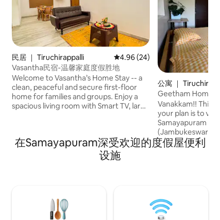
民居 ｜ Tiruchirappalli
平均评分 4.96 分（满分 5 分），
4.96 (24)
Vasantha民宿-温馨家庭度假胜地
Welcome to Vasantha’s Home Stay -- a
公寓 ｜ Tiruchirappa
clean, peaceful and secure first-floor
Geetham HomeSt
home for families and groups. Enjoy a
C（Srirangam/Thir
Vanakkam!! This property is perfect if
spacious living room with Smart TV, large
your plan is to vis
AC bedroom with 2 queen-size beds,
Samayapuram temp
dressing area and safe storage. Cook
(Jambukeswarar T
with ease in the fully equipped kitchen
在Samayapuram深受欢迎的度假屋便利
temple, as the prop
with a stove, fridge and utensils, while a
middle of all these t
washing machine is available for laundry.
设施
Jayaraman, a reti
Includes an attached hot-water
Government empl
bathroom plus a common wash area.
with my wife, Geet
Secured with CCTV and a remote-
and welcoming homest
operated gate, offering a safe home-
Simple, budget-fri
away-from-home.
rooms, fresh linen
bathrooms