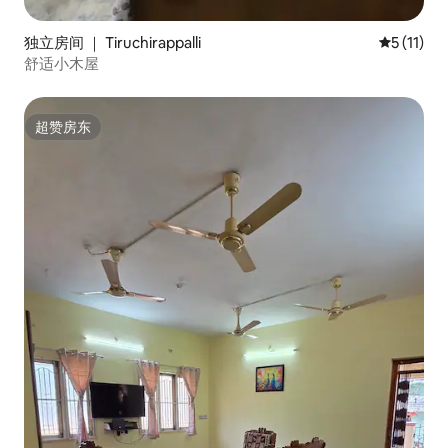
独立房间 ｜ Tiruchirappalli
平均评分 5
5 (11)
舒适小木屋
超赞房东
超赞房东