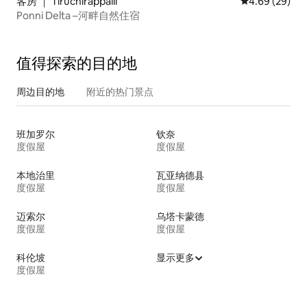
客房 ｜ Tiruchirappalli
平均评分 4.69
4.69 (29)
Ponni Delta –河畔自然住宿
值得探索的目的地
周边目的地
附近的热门景点
班加罗尔
钦奈
度假屋
度假屋
本地治里
瓦亚纳德县
度假屋
度假屋
迈索尔
乌塔卡蒙德
度假屋
度假屋
科伦坡
显示更多
度假屋