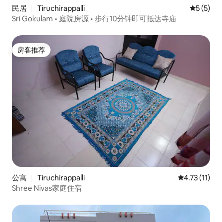
民居 ｜ Tiruchirappalli
平均评分 
5 (5)
Sri Gokulam • 庭院房源 • 步行10分钟即可抵达寺庙
房客推荐
房客推荐
公寓 ｜ Tiruchirappalli
平均评分 4.7
4.73 (11)
Shree Nivas家庭住宿