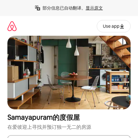
跳
部分信息已自动翻译。
显示原文
至
内
容
Use app
Samayapuram的度假屋
在爱彼迎上寻找并预订独一无二的房源