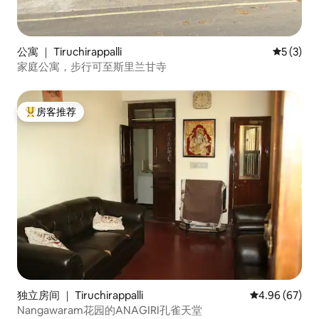
公寓 ｜ Tiruchirappalli
平均评分 
5 (3)
家庭公寓，步行可至斯里兰甘寺
房客推荐
热门「房客推荐」
独立房间 ｜ Tiruchirappalli
平均评分 4.96
4.96 (67)
Nangawaram花园的ANAGIRI孔雀天堂