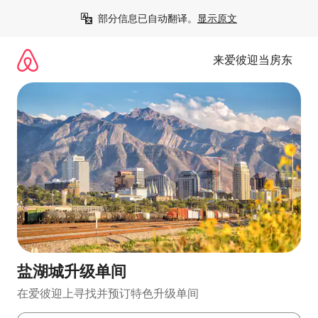
跳
部分信息已自动翻译。
显示原文
至
内
容
来爱彼迎当房东
盐湖城升级单间
在爱彼迎上寻找并预订特色升级单间