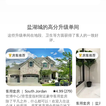
盐湖城的高分升级单间
这些升级单间在地段、卫生等方面获得了客人的一致好
评。
房客推荐
房客推荐
热门「房客推荐」
热门「房客推荐」
客用套房 ｜ South Jordan
平均评分 4.99 分（满分 5 分），共
4.99 (279)
世博中心/滑雪度假村附近豪华客用套房
除了平凡之外，什么都可以！欢迎入住这
客用套房 ｜ 盐湖城
个迷人的房源。 房客将享用全套独立地下