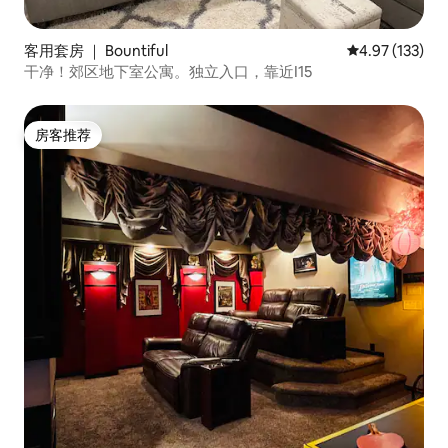
客用套房 ｜ Bountiful
平均评分 4.97
4.97 (133)
干净！郊区地下室公寓。独立入口，靠近I15
房客推荐
房客推荐