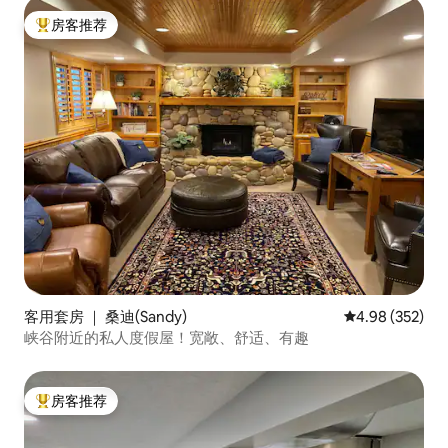
房客推荐
热门「房客推荐」
客用套房 ｜ 桑迪(Sandy)
平均评分 4.98
4.98 (352)
峡谷附近的私人度假屋！宽敞、舒适、有趣
房客推荐
热门「房客推荐」