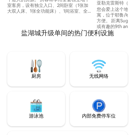
亚勒克雷斯特（Yal
室客房，设有独立入口、2间卧室（1张加
事！
您会爱上这个地方的！ 新装修的
大双人床、1张全功能床）、1间浴室、全
寓，位于耶鲁/哈
功能厨房、家庭和用餐区、谷歌光纤无线
方便。 距离Sugarhouse市中心、犹他大学
网络、58英寸高清ROKU电视和Sling电视
或有趣的9th and
节目，以及供您使用的私人洗衣房。 距离
盐湖城升级单间的热门便利设施
外，前往盐湖城（S
南城博览中心仅5分钟车程，距离机场仅20
（Park City）也很方便。 
分钟车程，距离滑雪胜地仅30分钟车程。
（250 Mbps）
您会爱上这个迷人的空间，因为它奢华的
频道！）、两间客
乡村小屋般的感觉。
桌区域。非常适合
机/烘干机和全功
厨房
无线网络
游泳池
内部免费停车位