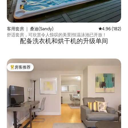
客用套房 ｜ 桑迪(Sandy)
平均评分 4.96
4.96 (182)
舒适套房，可欣赏令人惊叹的美景|恒温泳池已开放！
配备洗衣机和烘干机的升级单间
房客推荐
热门「房客推荐」