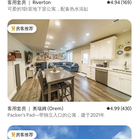
客用套房 ｜ Riverton
平均评分 4.94
4.94 (169)
可爱的1卧室地下室公寓，配备热水浴缸
房客推荐
热门「房客推荐」
客用套房 ｜ 奥瑞姆 (Orem)
平均评分 4.99
4.99 (430)
Packer's Pad—带独立入口的公寓，建于2021年
房客推荐
热门「房客推荐」