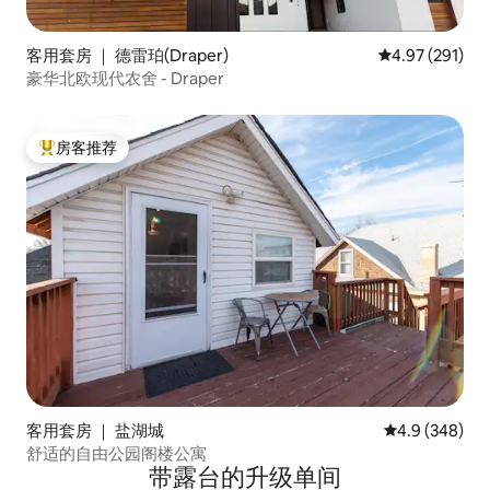
客用套房 ｜ 德雷珀(Draper)
平均评分 4.97
4.97 (291)
豪华北欧现代农舍 - Draper
房客推荐
热门「房客推荐」
客用套房 ｜ 盐湖城
平均评分 4.9 
4.9 (348)
舒适的自由公园阁楼公寓
带露台的升级单间