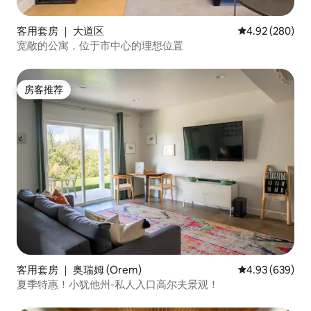
客用套房 ｜ 大道区
平均评分 4.92
4.92 (280)
宽敞的公寓，位于市中心的理想位置
房客推荐
房客推荐
客用套房 ｜ 奥瑞姆 (Orem)
平均评分 4.93
4.93 (639)
夏季特惠！小犹他州-私人入口高尔夫景观！