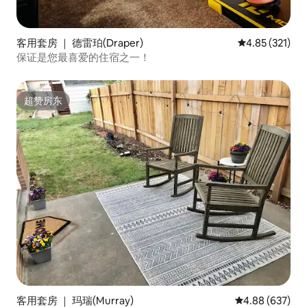
客用套房 ｜ 德雷珀(Draper)
平均评分 4.85
4.85 (321)
保证是您最喜爱的住宿之一！
超赞房东
超赞房东
客用套房 ｜ 玛瑞(Murray)
平均评分 4.88
4.88 (637)