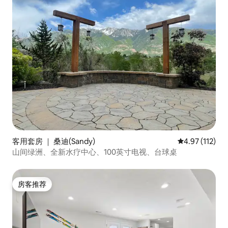
客用套房 ｜ 桑迪(Sandy)
平均评分 4.97
4.97 (112)
山间绿洲、全新水疗中心、100英寸电视、台球桌
房客推荐
房客推荐