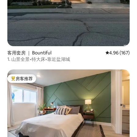
客用套房 ｜ Bountiful
平均评分 4.96
4.96 (167)
1. 山景全景•特大床•靠近盐湖城
房客推荐
热门「房客推荐」