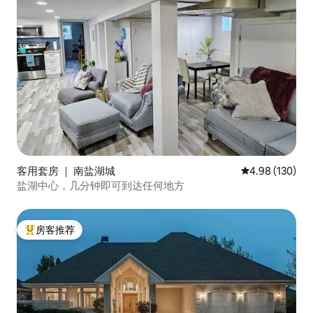
客用套房 ｜ 南盐湖城
平均评分 4.98
4.98 (130)
盐湖中心，几分钟即可到达任何地方
房客推荐
热门「房客推荐」