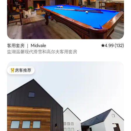
客用套房 ｜ Midvale
平均评分 4.99
4.99 (132)
盐湖温馨现代滑雪和高尔夫客用套房
房客推荐
热门「房客推荐」