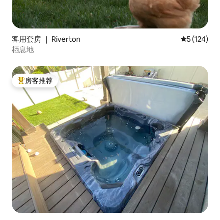
客用套房 ｜ Riverton
平均评分 5 
5 (124)
栖息地
房客推荐
热门「房客推荐」