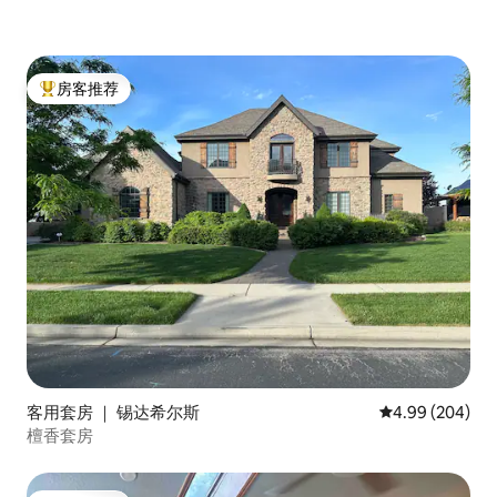
房客推荐
热门「房客推荐」
客用套房 ｜ 锡达希尔斯
平均评分 4.99
4.99 (204)
檀香套房