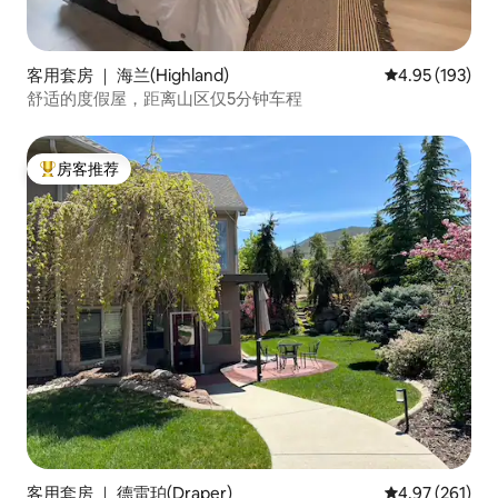
客用套房 ｜ 海兰(Highland)
平均评分 4.95
4.95 (193)
舒适的度假屋，距离山区仅5分钟车程
房客推荐
热门「房客推荐」
客用套房 ｜ 德雷珀(Draper)
平均评分 4.97
4.97 (261)