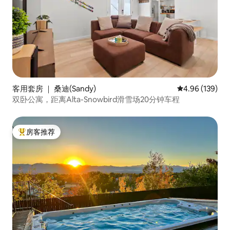
客用套房 ｜ 桑迪(Sandy)
平均评分 4.96
4.96 (139)
双卧公寓，距离Alta-Snowbird滑雪场20分钟车程
房客推荐
热门「房客推荐」