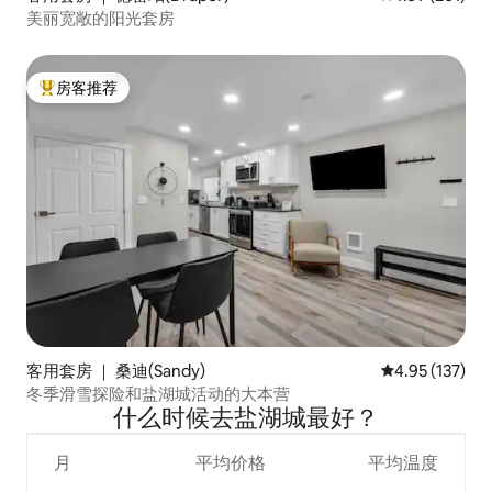
美丽宽敞的阳光套房
房客推荐
热门「房客推荐」
客用套房 ｜ 桑迪(Sandy)
平均评分 4.95
4.95 (137)
冬季滑雪探险和盐湖城活动的大本营
什么时候去盐湖城最好？
月
平均价格
平均温度