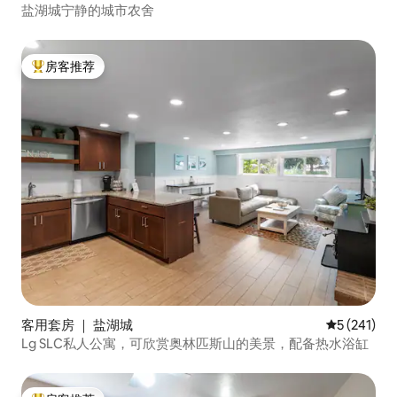
盐湖城宁静的城市农舍
房客推荐
热门「房客推荐」
客用套房 ｜ 盐湖城
平均评分 5 
5 (241)
Lg SLC私人公寓，可欣赏奥林匹斯山的美景，配备热水浴缸