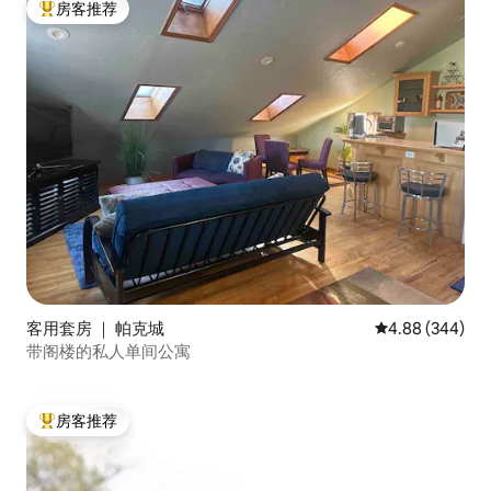
房客推荐
热门「房客推荐」
客用套房 ｜ 帕克城
平均评分 4.88
4.88 (344)
带阁楼的私人单间公寓
房客推荐
热门「房客推荐」