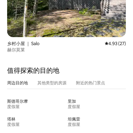
乡村小屋 ｜ Salo
平均评分 4.9
4.93 (27)
赫尔莫莱
值得探索的目的地
周边目的地
其他类型的房源
附近的热门景点
斯德哥尔摩
里加
度假屋
度假屋
塔林
坦佩雷
度假屋
度假屋