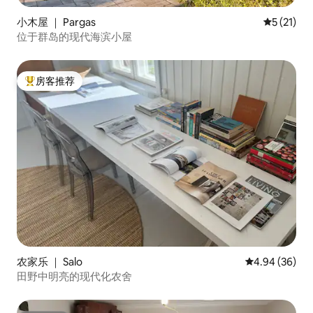
小木屋 ｜ Pargas
平均评分 5
5 (21)
位于群岛的现代海滨小屋
房客推荐
热门「房客推荐」
农家乐 ｜ Salo
平均评分 4.94
4.94 (36)
田野中明亮的现代化农舍