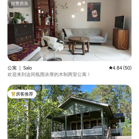
超赞房东
超赞房东
公寓 ｜ Salo
平均评分 4.84
4.84 (50)
欢迎来到这间氛围浓厚的木制两室公寓！
房客推荐
热门「房客推荐」