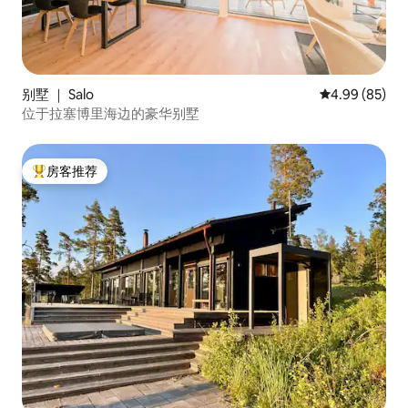
别墅 ｜ Salo
平均评分 4.99
4.99 (85)
位于拉塞博里海边的豪华别墅
房客推荐
热门「房客推荐」