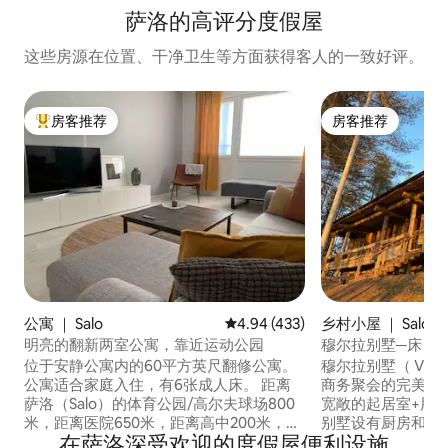
萨洛的高评分度假屋
这些房源在位置、干净卫生等方面获得客人的一致好评。
房客推荐
房客推荐
热门「房客推荐」
房客推荐
公寓 ｜ Salo
平均评分 4.94 分（满分 5 分），共
4.94 (433)
乡村小屋 ｜ Salo
明亮的翻新两室公寓，靠近运动公园
穆尔拉别墅─床，可
位于安静公寓内的60平方英尺翻修公寓。
穆尔拉别墅（ Villa
公寓适合家庭入住，有6张成人床。 距离
商务聚会的完美场所
萨洛（Salo）的体育公园/高尔夫球场800
宽敞的起居室+用
米，距离医院650米，距离高中200米，距
别墅设有厨房和燃气
在萨洛深受欢迎的度假屋便利设施
离最近的商店450米，距离火车站1.6公
卫生间+ 1个桑拿