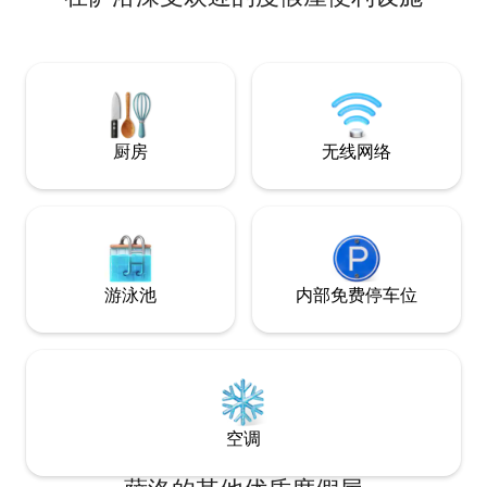
里，距离市中心和集市广场1.4公里。 住户
有暖气和2个壁炉，
有电视（ Netflix、Disney + ）、无线网
12张床和床上用品
络、咖啡机、水壶、烤面包机、洗衣机、
欢迎企业在穆尔拉别墅（ 
吸尘器。 8人餐具和烹饪用具。 房子提供
办小型圣诞派对。
床上用品和毛巾。 本公寓设有一个免费停
车位。
厨房
无线网络
游泳池
内部免费停车位
空调