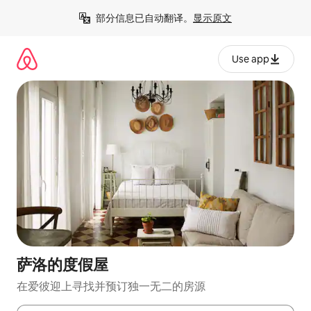
跳
部分信息已自动翻译。
显示原文
至
内
容
Use app
萨洛的度假屋
在爱彼迎上寻找并预订独一无二的房源