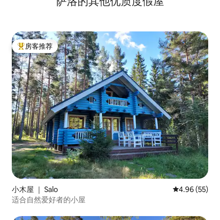
萨洛的其他优质度假屋
房客推荐
热门「房客推荐」
小木屋 ｜ Salo
平均评分 4.96
4.96 (55)
适合自然爱好者的小屋