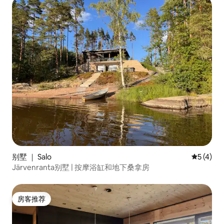
别墅 ｜ Salo
平均评分 
5 (4)
Järvenranta别墅 | 按摩浴缸和地下桑拿房
房客推荐
房客推荐