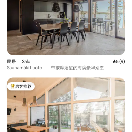
民居 ｜ Salo
平均评分 
5 (9)
Saunamäki Luoto——带按摩浴缸的海滨豪华别墅
房客推荐
热门「房客推荐」