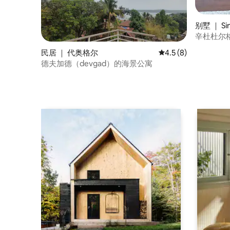
别墅 ｜ Si
辛杜杜尔格
民居 ｜ 代奥格尔
平均评分 4.5 分（满
4.5 (8)
德夫加德（devgad）的海景公寓