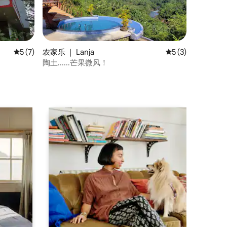
平均评分 5 分（满分 5 分），共 7 条评价
5 (7)
农家乐 ｜ Lanja
平均评分 5 分（满
5 (3)
陶土......芒果微风！