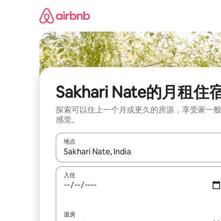
跳
至
内
容
Sakhari Nate的月租住
探索可以住上一个月或更久的房源，享受家一
感觉。
地点
如有搜索结果，请使用上下方向键查看，或通过点
入住
退房