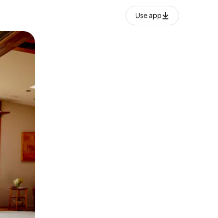
Use app