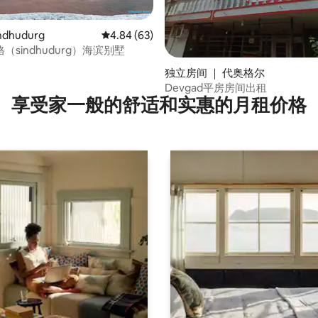
ndhudurg
平均评分 4.84 分（满分 5 分），共 63 条评价
4.84 (63)
（sindhudurg）海滨别墅
分 5 分），共 8 条评价
独立房间 ｜ 代奥格尔
Devgad平房房间出租
享受家一般的舒适和实惠的月租价格