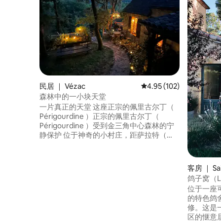
民居 ｜ Vézac
平均评分 4.95 分（满分 
4.95 (102)
森林中的一小块天堂
一片真正的天堂 这座正宗的佩里古尔丁（
Périgourdine ）正宗的佩里古尔丁（
Périgourdine ）受到金三角中心森林的宁
静保护 位于神奇的小村庄，距萨拉特（
Sarlat ） 15分钟。 这栋房子罕见而独特，
是我的宝藏！ 住宿期间可喂⚠️2只可爱的
猫。 非常感谢房东，他们有时会带回"礼
客房 ｜ Sa
物"（鸟类、田鼠）…… 距离著名且豪华的
鸽子窝（Le
贝纳克城堡（Château de Beynac）仅2公
位于一座可
里。 请记得携带床单、被套和枕套，床160
的特色鸽
修。这是
区的惬意