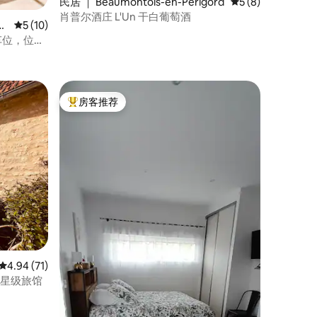
民居 ｜ Beaumontois-en-Périgord
平均评分 5 分（满
5 (8)
肖普尔酒庄 L'Un 干白葡萄酒
C
平均评分 5 分（满分 5 分），共 10 条评价
5 (10)
车位，位于
房客推荐
热门「房客推荐」
平均评分 4.94 分（满分 5 分），共 71 条评价
4.94 (71)
y，4星级旅馆