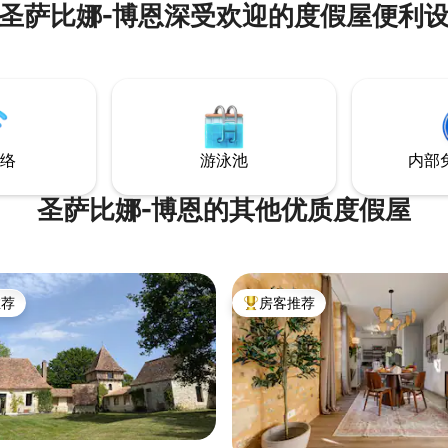
圣萨比娜-博恩深受欢迎的度假屋便利
村。徒步旅行，美食市场，历史
gerac，Issigeac，Beaumont
ord，Monbazillac，Cadouin以及
s，Bridoire，Biron城堡等等，仅
程。
络
游泳池
内部
圣萨比娜-博恩的其他优质度假屋
推荐
房客推荐
客推荐」
热门「房客推荐」