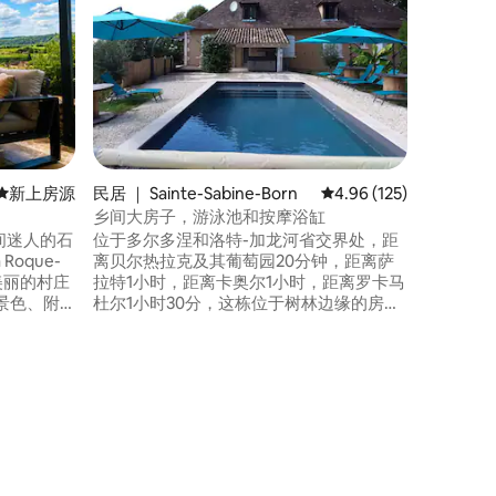
树屋谷仓
坐落在森
北欧浴缸
是一座经
私密舒适的
钟路程，位
环绕着大
俯瞰家养
全沉浸式
新房源
新上房源
民居 ｜ Sainte-Sabine-Born
平均评分 4.96 分（满分 
4.96 (125)
乡间大房子，游泳池和按摩浴缸
一间迷人的石
位于多尔多涅和洛特-加龙河省交界处，距
oque-
离贝尔热拉克及其葡萄园20分钟，距离萨
美丽的村庄
拉特1小时，距离卡奥尔1小时，距离罗卡马
景色、附
杜尔1小时30分，这栋位于树林边缘的房子
从房子里
位于安静的地方，没有对面，可以欣赏周
日落。这
围乡村的壮丽景色。它拥有所有必要的舒
色和现代
适设施，让您度过美好时光：恒温游泳
源靠近萨
池、户外按摩浴缸、大型有顶露台、法式
漫度假或
滚球和排球场、秋千。非常适合在任何季
节休息和探索佩里戈。