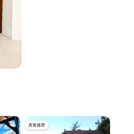
农家仓房 ｜ 
房客推荐
房客推
房客推荐
房客推
ront
“树上的谷