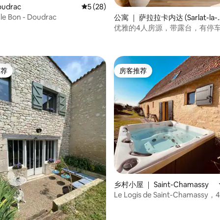
udrac
平均评分 5 分（满分 5 分），共 28 条评价
5 (28)
le Bon - Doudrac
公寓 ｜ 萨拉拉卡内达 (Sarlat-la-
anéda)
优雅的4人房源，带露台，有停
5 分），共 113 条评价
萨尔拉市中心
推荐
房客推荐
客推荐」
房客推荐
 5 分），共 58 条评价
乡村小屋 ｜ Saint-Chamassy
Le Logis de Saint-Chamass