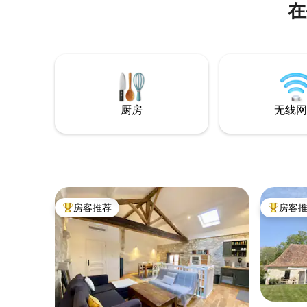
在
以俯瞰乡
名胜，如Ber
du Périg
Lanquai
几分钟路
厨房
无线网
房客推荐
房客
热门「房客推荐」
热门「房