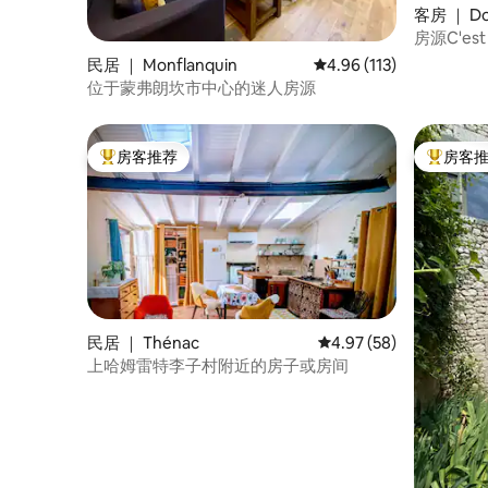
客房 ｜ Do
房源C'est 
民居 ｜ Monflanquin
平均评分 4.96 分（满分 
4.96 (113)
位于蒙弗朗坎市中心的迷人房源
房客推荐
房客
热门「房客推荐」
热门「房
民居 ｜ Thénac
平均评分 4.97 分（满分
4.97 (58)
上哈姆雷特李子村附近的房子或房间