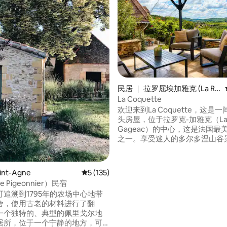
5 分），共 102 条评价
民居 ｜ 拉罗屈埃加雅克 (La Ro
que-Gageac)
La Coquette
欢迎来到La Coquette，这是
头房屋，位于拉罗克-加雅克（La R
Gageac）的中心，这是法国最
之一。享受迷人的多尔多涅山谷
近的咖啡馆、商店和河畔漫步。
观赏日出时的热气球，晚上欣赏
处温馨迷人的房源融合了传统特
int-Agne
平均评分 5 分（满分 5 分），共 135 条评价
5 (135)
舒适感，营造出舒缓的氛围。房
 Pigeonnier）民宿
尔拉、多姆、贝纳克等地，是浪
追溯到1795年的农场中心地带
家庭度假的理想下榻之处。
舍，使用古老的材料进行了翻
一个独特的、典型的佩里戈尔地
居所，位于一个宁静的地方，可