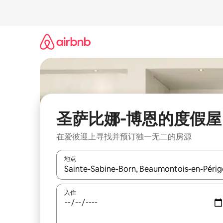
跳
至
内
容
圣萨比娜-博恩的度假屋
在爱彼迎上寻找并预订独一无二的房源
地点
如有搜索结果，请使用上下方向键查看，或通过点
入住