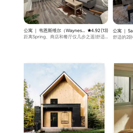
公寓 ｜ 韦恩斯维尔（Waynesvi
平均评分 4.92 分（满分
4.92 (13)
公寓 ｜ Sai
lle）
距离Spring、商店和餐厅仅几步之遥|舒适
舒适的2卧
的1卧室
Wood）