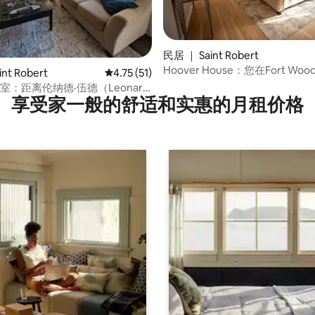
民居 ｜ Saint Robert
Hoover House：您在Fort W
 5 分），共 13 条评价
nt Robert
平均评分 4.75 分（满分 5 分），共 51 条评价
4.75 (51)
室：距离伦纳德·伍德（Leonard
享受家一般的舒适和实惠的月租价格
5分钟车程