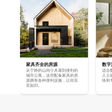
家具齐全的房源
数字
从宁静的山间小木屋到便利的
适合
城市公寓，这些配备家具的房
人士
源拥有各种便利设施，让你宾
络和
至如归。