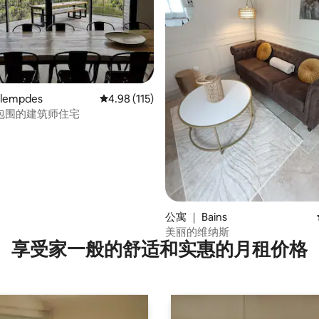
lempdes
平均评分 4.98 分（满分 5 分），共 115 条评价
4.98 (115)
包围的建筑师住宅
 5 分），共 40 条评价
公寓 ｜ Bains
美丽的维纳斯
享受家一般的舒适和实惠的月租价格