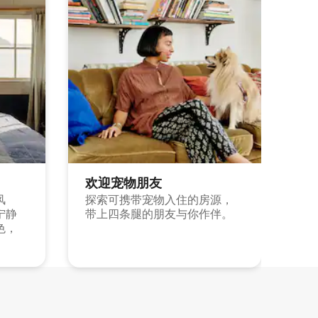
欢迎宠物朋友
风
探索可携带宠物入住的房源，
宁静
带上四条腿的朋友与你作伴。
色，