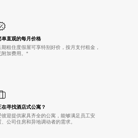
简单直观的每月价格
长期租住度假屋可享特别好价，按月支付租金，
无附加费用。*
正在寻找酒店式公寓？
爱彼迎提供家具齐全的公寓，能够满足员工安
置、公司住房和异地调动者的需求。