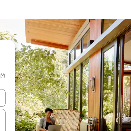
般的
击或滑动手势浏览。