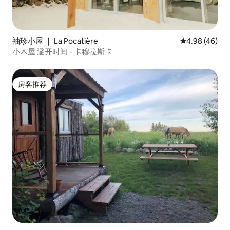
袖珍小屋 ｜ La Pocatière
平均评分 4.98
4.98 (46)
小木屋 避开时间 - 卡穆拉斯卡
房客推荐
房客推荐