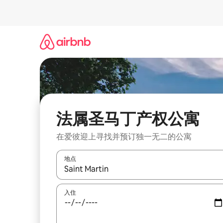
跳
至
内
容
法属圣马丁产权公寓
在爱彼迎上寻找并预订独一无二的公寓
地点
如有搜索结果，请使用上下方向键查看，或通过点
入住