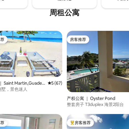
周租公寓
推荐
房客推荐
客推荐」
房客推荐
adelo
平均评分 5 分（满分 5 分），共 67 条评价
5 (67)
ra别墅，景色迷人
 5 分），共 13 条评价
产权公寓 ｜ Oyster Pond
整套房子 T3duplex 海景2阳台
推荐
房客推荐
客推荐」
热门「房客推荐」