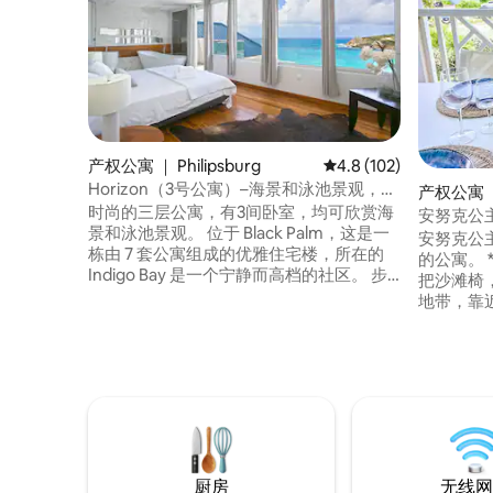
产权公寓 ｜ Philipsburg
平均评分 4.8 分（满分 
4.8 (102)
Horizon（3号公寓）–海景和泳池景观，露
产权公寓 ｜ 
台
时尚的三层公寓，有3间卧室，均可欣赏海
安努克公
景和泳池景观。 位于 Black Palm，这是一
上
安努克公
栋由 7 套公寓组成的优雅住宅楼，所在的
的公寓。 * 可使用带躺椅的住宅游泳池 * 6
Indigo Bay 是一个宁静而高档的社区。 步
把沙滩椅，2 
行5分钟即可抵达靛蓝海滩（ Indigo Beach
地带，靠近所
）。 享用共用泳池，欣赏海景。 最多可入
Mbps无
住5位房客：情侣、朋友或寻求放松的家
频道 * 2间卧室，配备加大双人床和浴室 * 1
庭。 -步行5分钟即可抵达靛蓝海滩（
个夹层楼，配有2
Indigo Beach ） -距离最近的超市5分钟车
的海景露
程 - 房源内有私人停车位 -可满足任何要求
的礼宾服务。
厨房
无线网