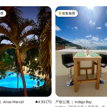
推荐
房客推荐
客推荐」
热门「房客推荐」
5 分），共 29 条评价
Anse Marcel
平均评分 4.93 分（满分 5 分），共 71 条评价
4.93 (71)
产权公寓 ｜ Indigo Bay
Indigo~2间加大双人床套房，