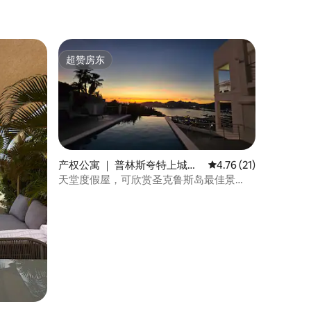
超赞房东
超赞房东
产权公寓 ｜ 普林斯夸特上城区
平均评分 4.76 分（满分
4.76 (21)
(Upper Prince's Quarter)
天堂度假屋，可欣赏圣克鲁斯岛最佳景
观！