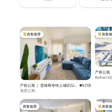
房客推荐
房客
热门「房客推荐」
热门「房
产权公寓 ｜ Saint Martin,Gu
upe
Belhar
产权公寓 ｜ 普林斯夸特上城区(Up
平均评分 5 分（满分
5 (13)
per Prince's Quarter)
海景公寓
房客推荐
房客
房客推荐
热门「房