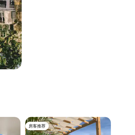
产权公寓 
房客推荐
房客
房客推荐
热门「
ands)
全新Ma