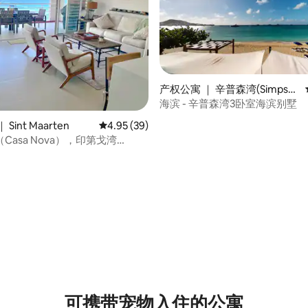
产权公寓 ｜ 辛普森湾(Simpso
n Bay)
海滨 - 辛普森湾3卧室海滨别墅
 5 分），共 18 条评价
Sint Maarten
平均评分 4.95 分（满分 5 分），共 39 条评价
4.95 (39)
Casa Nova），印第戈湾
 Bay）SXM
可携带宠物入住的公寓