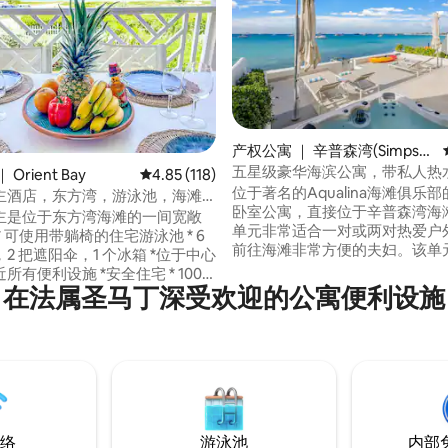
5 分），共 102 条评价
产权公寓 ｜ 辛普森湾(Simpso
n Bay)
五星级豪华海滨公寓，带私人热
Orient Bay
平均评分 4.85 分（满分 5 分），共 118 条评价
4.85 (118)
位于著名的Aqualina海滩俱乐
主酒店，东方湾，游泳池，海滩
卧室公寓，直接位于辛普森湾海滩上。
主是位于东方湾海滩的一间宽敞
单元非常适合一对或两对热爱户
前往海滩非常方便的夫妇。该单
把遮阳伞，1 个冰箱 *位于中心
型木质露台，露台正下方有私人
有便利设施 *安全住宅 * 100
滩。房源内部装潢奢华，配备了
在法属圣马丁深受欢迎的公寓便利设施
线网络 *电视，可收看10000个国际
要的一切，让您尽情享受假期。
均配备Temperpedic床垫和精
张单人床 *全屋空调 *宽敞
品。厨房是厨师梦想成真的地方
台，配有躺椅
络
游泳池
内部