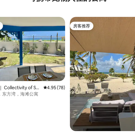
房客推荐
房客推荐
 5 分），共 16 条评价
ollectivity of Sai
平均评分 4.95 分（满分 5 分），共 78 条评价
4.95 (78)
，东方湾，海滩公寓