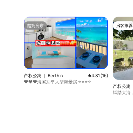
超赞房东
房客推荐
超赞房东
房客推荐
产权公寓 ｜ Berthin
平均评分 4.81 分（满分
4.81 (16)
❤️❤️❤️海滨别墅大型海景房 ⭐️⭐️⭐️⭐️
产权公寓 ｜ C
nt Martin
脚踏大海