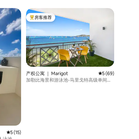
房客推荐
热门「房客推荐」
产权公寓 ｜ Marigot
平均评分 5 分（满分
5 (69)
加勒比海景和游泳池-马里戈特高级单间公
寓
平均评分 5 分（满分 5 分），共 15 条评价
5 (15)
私人泳池，