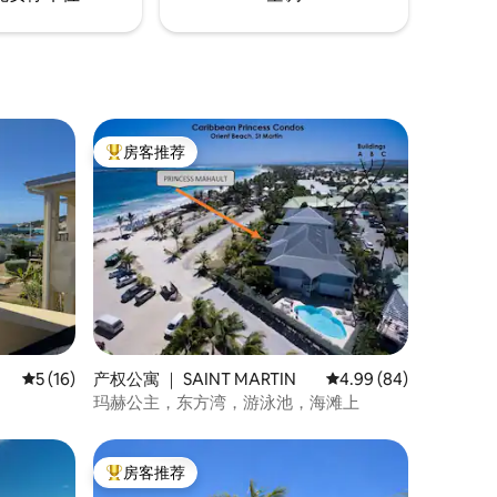
房客推荐
热门「房客推荐」
平均评分 5 分（满分 5 分），共 16 条评价
5 (16)
产权公寓 ｜ SAINT MARTIN
平均评分 4.99 分（满分
4.99 (84)
玛赫公主，东方湾，游泳池，海滩上
房客推荐
热门「房客推荐」