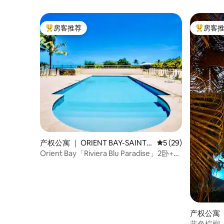
房客推荐
房客
热门「房客推荐」
热门「房
产权公寓 ｜ ORIENT BAY-SAINT
平均评分 5 分（满分 
5 (29)
MARTIN
Orient Bay「Riviera Blu Paradise」2卧+沙
发
产权公寓 ｜ 
蓝色棕榈