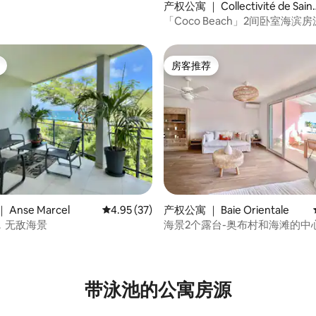
产权公寓 ｜ Collectivité de Saint
Martin
「Coco Beach」2间卧室海滨房
房客推荐
房客推荐
 5 分），共 29 条评价
Anse Marcel
平均评分 4.95 分（满分 5 分），共 37 条评价
4.95 (37)
产权公寓 ｜ Baie Orientale
，无敌海景
海景2个露台-奥布村和海滩的中
带泳池的公寓房源