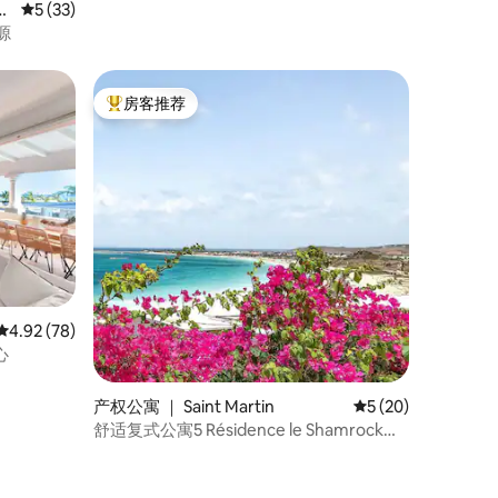
-
平均评分 5 分（满分 5 分），共 33 条评价
5 (33)
源
房客推荐
热门「房客推荐」
平均评分 4.92 分（满分 5 分），共 78 条评价
4.92 (78)
心
产权公寓 ｜ Saint Martin
平均评分 5 分（满分
5 (20)
舒适复式公寓5 Résidence le Shamrock
Orient Bay