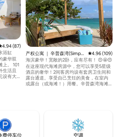
全新的单
全天候安
购物和夜生活
步行5分
可抵达著
厅、免税
可抵达鳕鱼
美丽、最
平均评分 4.94 分（满分 5 分），共 87 条评价
4.94 (87)
场5分钟
水浴缸
产权公寓 ｜ 辛普森湾(Simpso
平均评分 4.96 分（满分 
4.96 (109)
部的豪华双
n Bay)
海滨豪华！宽敞的2卧，应有尽有！ 😍🤩😍
 101
在这座现代海滩房源中，您可以享受5星级
外生活且
酒店的奢华！2间客房均设有套房卫生间和
元设有大
露台通道。享受自己烹饪的美食，在室内
直通海
或露台（或海滩！）用餐。辛普森湾海滩
您可能需
上最大的甲板拥有一切：宽敞的日光浴
两间卧室
床、躺椅、起居区和用餐区，为您带来舒
美床上用
适和愉悦。在小房间里放松身心，在那里
。
或任一卧室里享受大屏幕。您的邻居是一
家精品酒店，很乐意为您提供餐饮服务！
更多信息可用
免费停车位
空调