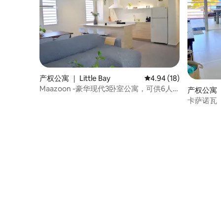
产权公寓 ｜ Little Bay
平均评分 4.94 分（满分
4.94 (18)
Maazoon -豪华现代3卧室公寓，可供6人
产权公寓 ｜ 
入住–中央SXM
卡萨诺瓦（
（Indigo