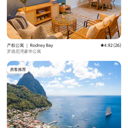
产权公寓 ｜ Rodney Bay
平均评分 4.92
4.92 (26)
罗德尼湾豪华公寓
房客推荐
房客推荐