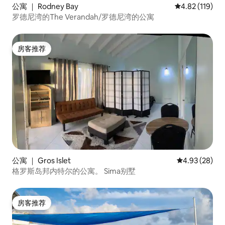
公寓 ｜ Rodney Bay
平均评分 4.82
4.82 (119)
罗德尼湾的The Verandah/罗德尼湾的公寓
房客推荐
房客推荐
公寓 ｜ Gros Islet
平均评分 4.93
4.93 (28)
格罗斯岛邦内特尔的公寓。 Sima别墅
房客推荐
房客推荐