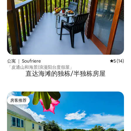
公寓 ｜ Soufriere
平均评分 5
5 (14)
「皮通山和海景|浪漫阳台度假屋」
直达海滩的独栋/半独栋房屋
房客推荐
房客推荐