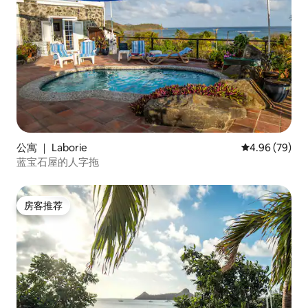
公寓 ｜ Laborie
平均评分 4.96
4.96 (79)
蓝宝石屋的人字拖
房客推荐
房客推荐