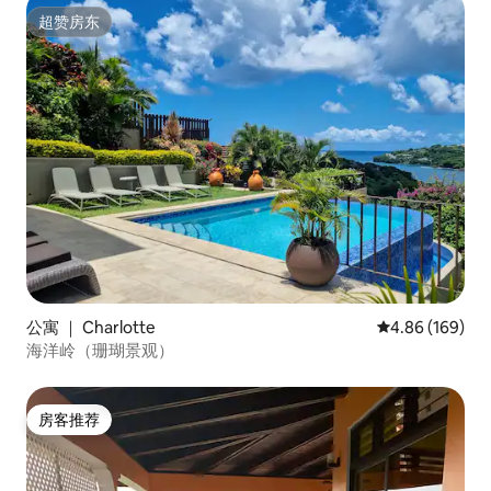
超赞房东
超赞房东
公寓 ｜ Charlotte
平均评分 4.86
4.86 (169)
海洋岭（珊瑚景观）
房客推荐
房客推荐