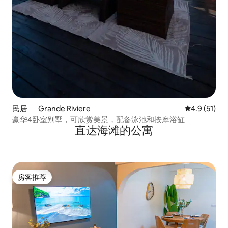
民居 ｜ Grande Riviere
平均评分 4.
4.9 (51)
豪华4卧室别墅，可欣赏美景，配备泳池和按摩浴缸
直达海滩的公寓
房客推荐
房客推荐