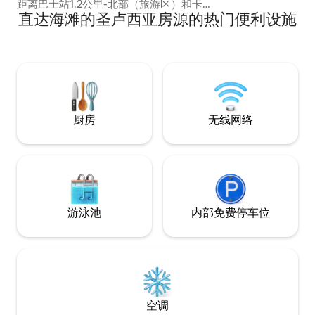
距离巴士站1.2公里-北部（旅游区）和卡斯
直达海滩的圣卢西亚房源的热门便利设施
特里斯 • 开车8分钟（2.5公里）即可抵达国
内机场 • 开车6分钟（780米）即可抵达岛
上唯一的电影院 • 11分钟车程（4.6公里）
到达主要的免税店Pointe Seraphin -距离
肯德基、达美乐披萨和其他快餐连锁店780
米。 狂欢节爱好者-距离狂欢节乐队的主要
路线1.2公里
厨房
无线网络
游泳池
内部免费停车位
空调