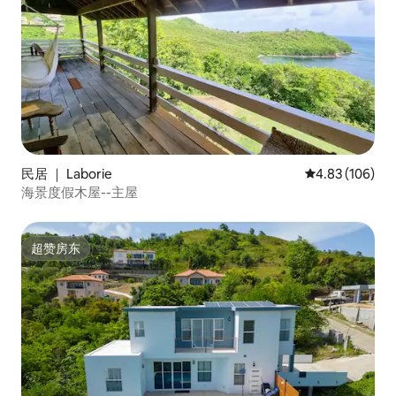
民居 ｜ Laborie
平均评分 4.83
4.83 (106)
海景度假木屋--主屋
超赞房东
超赞房东