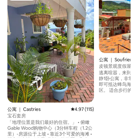
公寓 ｜ Soufriere
皮顿景观度假屋，
逃离喧嚣，来到我
静1卧公寓，非常适
即可抵达蜂鸟海滩
区。 适合步行的街区。 享受可欣
景和皮通火山景色
的厨房和138Mb
都有强信号） 这
公寓 ｜ Castries
平均评分 4.97 分（满分 5 分），
4.97 (115)
工作空间、烧烤和
宝石套房
当地体验。 非常适合那些希望享受私人空
「地理位置是我们最好的住宿。」 • 俯瞰
间并能轻松前往苏弗里
Gable Wood购物中心（3分钟车程（1.2公
最佳景点的房客！
里）-房源位于上坡 • 靠近3个可爱的海滩 •
等着你！