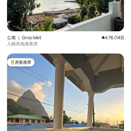
公寓 ｜ Gros Islet
平均评分 4.76
4.76 (143)
入丽高地海景房
房客推荐
热门「房客推荐」