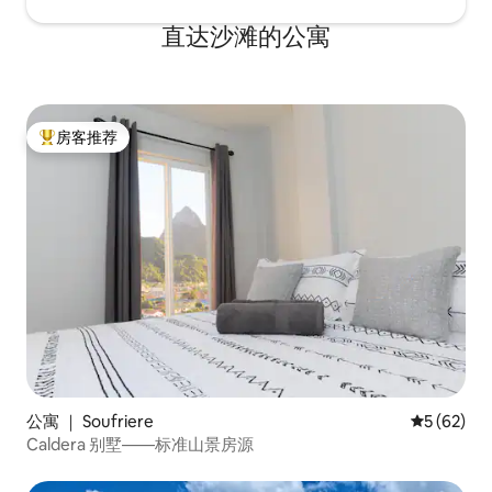
直达沙滩的公寓
房客推荐
热门「房客推荐」
公寓 ｜ Soufriere
平均评分 5
5 (62)
Caldera 别墅——标准山景房源