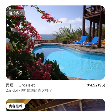
超赞房东
超赞房东
民居 ｜ Gros Islet
平均评分 4.92
4.92 (96)
Zandoli别墅 景观简直太棒了
房客推荐
房客推荐