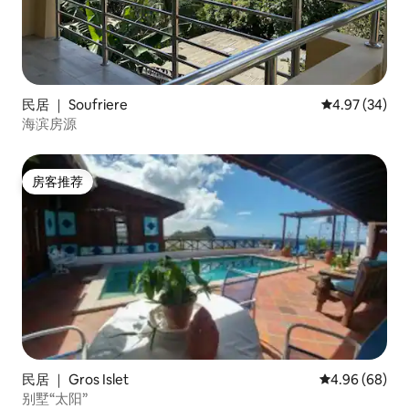
民居 ｜ Soufriere
平均评分 4.97
4.97 (34)
海滨房源
房客推荐
房客推荐
民居 ｜ Gros Islet
平均评分 4.96
4.96 (68)
别墅“太阳”