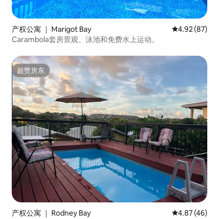
产权公寓 ｜ Marigot Bay
平均评分 4.92
4.92 (87)
Carambola套房景观、泳池和免费水上运动。
超赞房东
超赞房东
产权公寓 ｜ Rodney Bay
平均评分 4.8
4.87 (46)