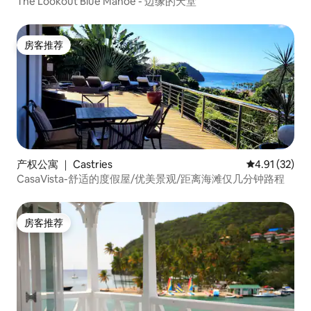
The Lookout Blue Mahoe - 边缘的天堂
房客推荐
房客推荐
产权公寓 ｜ Castries
平均评分 4.9
4.91 (32)
CasaVista-舒适的度假屋/优美景观/距离海滩仅几分钟路程
房客推荐
房客推荐