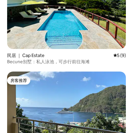
民居 ｜ Cap Estate
平均评分 
5 (9)
Becune别墅：私人泳池，可步行前往海滩
房客推荐
房客推荐