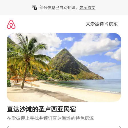
跳
部分信息已自动翻译。
显示原文
至
内
容
来爱彼迎当房东
直达沙滩的圣卢西亚民宿
在爱彼迎上寻找并预订直达海滩的特色房源