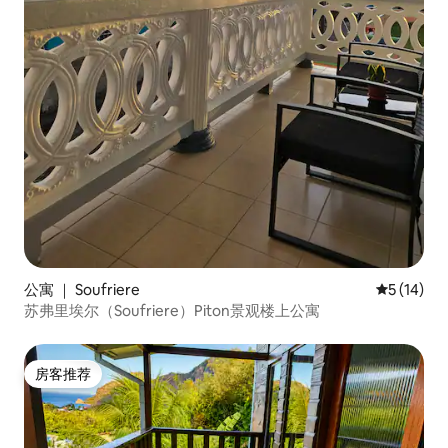
公寓 ｜ Soufriere
平均评分 5
5 (14)
苏弗里埃尔（Soufriere）Piton景观楼上公寓
房客推荐
房客推荐