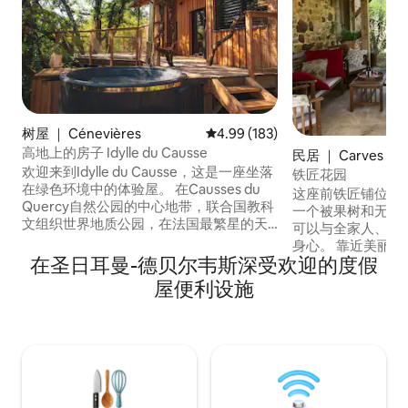
树屋 ｜ Cénevières
平均评分 4.99 分（满分 5 分），共
4.99 (183)
高地上的房子 Idylle du Causse
民居 ｜ Carves
欢迎来到Idylle du Causse，这是一座坐落
铁匠花园
在绿色环境中的体验屋。 在Causses du
这座前铁匠铺位于
Quercy自然公园的中心地带，联合国教科
一个被果树和无花
文组织世界地质公园，在法国最繁星的天
可以与全家人、亲
空下，我们的小窝等待着您，让您在入住
身心。 靠近美丽的贝尔韦斯（Belvès）、
期间逃离喧嚣，在日常生活中开启一个幸
在圣日耳曼-德贝尔韦斯深受欢迎的度假
锡奥拉克（Sior
福的插曲。 距离图卢兹（Toulouse）1小
拉克（Siorac）
屋便利设施
时30分钟，距离利摩日（Limoges）2小时
（Monpazier）、
15分钟，距离波尔多（Bordeaux）和蒙彼
Cyprien）、贝纳
利埃（Montpellier）3小时，快来我们的
尔诺（Castelnau
小屋享受住宿体验，并发现Lot和Célé山谷
等。许多城堡、多
的所有美丽。
（Dordogne
举。到处都是可以