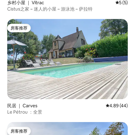
乡村小屋 ｜ Vitrac
平均评分 
5 (5)
Cistus之家 ~ 迷人的小屋 ~ 游泳池 ~ 萨拉特
房客推荐
房客推荐
民居 ｜ Carves
平均评分 4.89
4.89 (44)
Le Pétrou ：全景
房客推荐
房客推荐