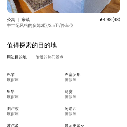
公寓 ｜ 东镇
平均评分 4.98
4.98 (48)
中世纪风格的多姆2卧/2.5卫/停车位
值得探索的目的地
周边目的地
附近的热门景点
巴黎
巴塞罗那
度假屋
度假屋
里昂
马赛
度假屋
度假屋
图卢兹
阿讷西
度假屋
度假屋
波尔多
显示更多