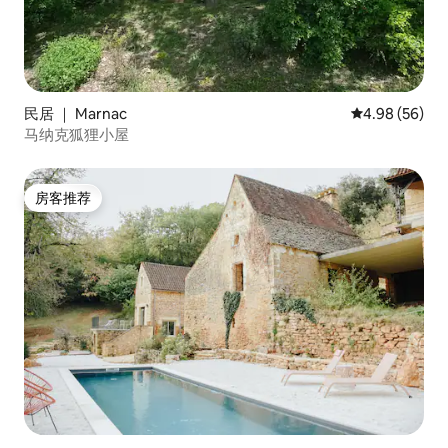
民居 ｜ Marnac
平均评分 4.98
4.98 (56)
马纳克狐狸小屋
房客推荐
房客推荐