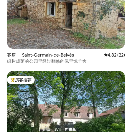
客房 ｜ Saint-Germain-de-Belvès
平均评分 4.8
4.82 (22)
绿树成荫的公园里经过翻修的佩里戈羊舍
房客推荐
热门「房客推荐」