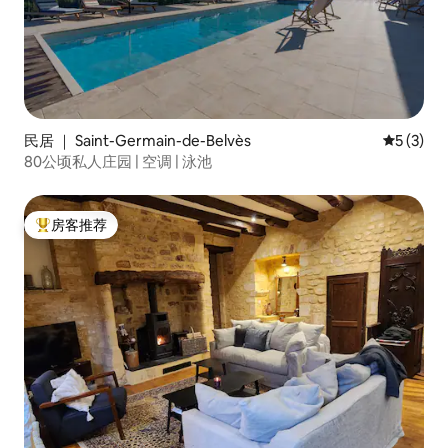
民居 ｜ Saint-Germain-de-Belvès
平均评分 
5 (3)
80公顷私人庄园 | 空调 | 泳池
房客推荐
热门「房客推荐」