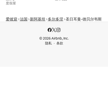
度假屋
爱彼迎
法国
新阿基坦
多尔多涅
圣日耳曼-德贝尔韦斯
© 2026 Airbnb, Inc.
隐私
条款