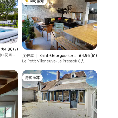
房客推荐
热门「房客推荐」
平均评分 4.86 分（满分 5 分），共 7 条评价
4.86 (7)
房源+花园
度假屋 ｜ Saint-Georges-sur-
平均评分 4.96 分（满分
4.96 (51)
Cher
Le Petit Villeneuve-Le Pressoir 8人
房客推荐
房客推荐