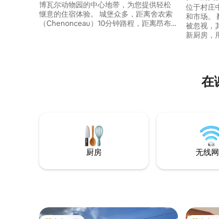
博瓦尔动物园的中心地带，为您提供轻松
位于村庄
惬意的住宿体验。 城堡众多，距离舍农索
和市场。
（Chenonceau）10分钟路程，距离昂布
被忽视，
瓦斯（Amboise）15分钟路程，还有洛什
新厨房，
（Loches）、蒙普蓬（Montpoupon）。
卧室（床1
距离博瓦尔动物园（Beauval Zoo）25分钟
140和儿
路程， 其他景点包括蘑菇酒庄和布雷地下
可容纳6
城（15分钟）、热气球、庄园大门处的远足
们）在布卢
在
小径。 谷仓可供您停放两轮车。 小屋前可
（Beauv
免费停车。 占地4公顷的庄园。 允许携带
昂布瓦斯（
宠物
（Chaum
厨房
无线网