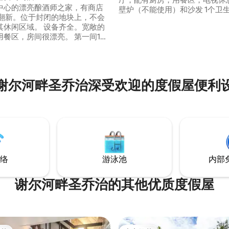
中心的漂亮酿酒师之家，有商店
壁炉（不能使用）和沙发 1个卫生间和1个
 翻新。位于封闭的地块上，不会
带淋浴的浴室 楼梯通向大卧室 靠近诗诺索
其休闲区域。 设备齐全。宽敞的
城堡（château de Chenonc
用餐区，房间很漂亮。 第一间1间
瓦兹（Amboise）、蒙波潘城堡
60 ）、浴室、1间家庭卧室（床
（Montpoupon）等...以及美
童床） ， 1间配备1张沙发床140。
物园（zoo de Beauval） 可在葡萄园中徒
名成人。 可选水疗和桑拿（联系我
步旅行
瓦（Blois）和博瓦尔
谢尔河畔圣乔治深受欢迎的度假屋便利
al）、舍农索（Chenonceau）、
Amboise）、肖蒙
ont）之间20分钟车程...
络
游泳池
内部
谢尔河畔圣乔治的其他优质度假屋