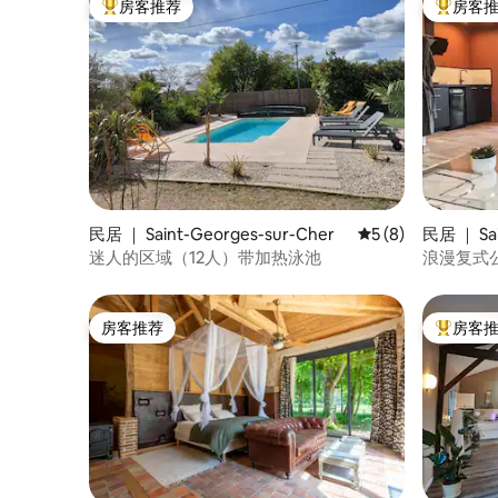
房客推荐
房客
热门「房客推荐」
热门「房
民居 ｜ Saint-Georges-sur-Cher
平均评分 5 分（满分
5 (8)
民居 ｜ Sai
迷人的区域（12人）带加热泳池
浪漫复式
动物园和
房客推荐
房客
房客推荐
热门「房