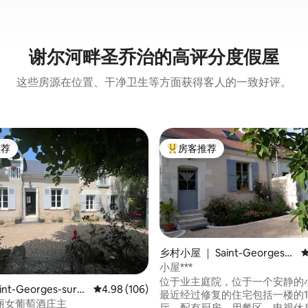
谢尔河畔圣乔治的高评分度假屋
这些房源在位置、干净卫生等方面获得客人的一致好评。
推荐
房客推荐
客推荐」
热门「房客推荐」
乡村小屋 ｜ Saint-Georges-s
ur-Cher
小屋***
5 分），共 217 条评价
位于业主庭院，位于一个安静的
nt-Georges-sur-
平均评分 4.98 分（满分 5 分），共 106 条评价
4.98 (106)
最近经过修复的住宅包括一楼的
丽女葡萄酒庄主
厅，配有厨房，用餐区，电视休