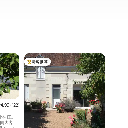
客房 ｜ Sa
房客推荐
超赞房
热门「房客推荐」
超赞房
her
靠近博瓦
这个完全
诗诺索（C
瓦兹（Am
物园（2
的旅客提
月15日
泳池畅游
平均评分 4.99 分（满分 5 分），共 122 条评价
4.99 (122)
Yann和
且能够为
小村庄。
1间大客
息区，大