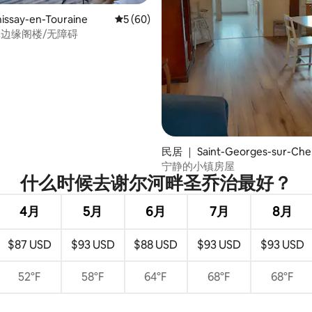
5 分），共 221 条评价
ssay-en-Touraine
平均评分 5 分（满分 5 分），共 60 条评价
5 (60)
林边缘阁楼/无障碍
民居 ｜ Saint-Georges-sur-Che
宁静的小镇房屋
什么时候去谢尔河畔圣乔治最好？
4月
5月
6月
7月
8月
$87 USD
$93 USD
$88 USD
$93 USD
$93 USD
52°F
58°F
64°F
68°F
68°F