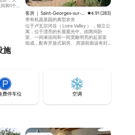
客房 ｜ Saint-Georges-sur-C
平均评分 4.91 分（满分 
4.91 (283)
eau）、安布
her
带有机蔬菜园的典型农舍
位于卢瓦尔河谷（ Loire Valley ） ，独立公
丽的博瓦兹动
寓，位于漂亮的长屋观光中。由两间卧
室、一间淋浴间和一间宽敞明亮的起居室
组成，配有开放式厨房。 房源前面设有封
设施
闭且安全的儿童庭院。车辆是安全的，车
库在夜间关闭。我们提供自行车。 在您入
住农场期间，我们可应要求提供早餐和简
单的餐点 附近的休闲活动：博瓦尔动物园
Chateaux de la Loire、Cher自行车道。
免费停车位
空调