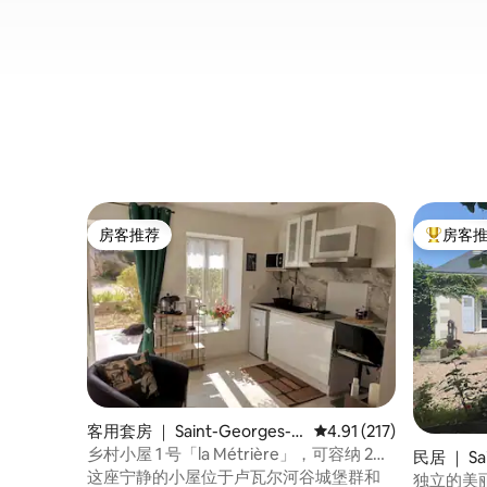
房客推荐
房客
房客推荐
热门「房
客用套房 ｜ Saint-Georges-s
平均评分 4.91 分（满分 
4.91 (217)
ur-Cher
乡村小屋 1 号「la Métrière」，可容纳 2
民居 ｜ Sai
人，提供无线网络，独立入口
这座宁静的小屋位于卢瓦尔河谷城堡群和
Cher
独立的美