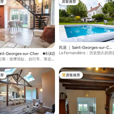
推荐
房客推荐
客推荐」
房客推荐
民居 ｜ Saint-Georges-sur-Ch
er
La Fernandière：历史悠久的
 5 分），共 8 条评价
nt-Georges-sur-Cher
平均评分 5 分（满分 5 分），共 42 条评价
5 (42)
+泳池
公寓：按摩浴缸、自行车、靠近
城堡
推荐
房客推荐
客推荐」
热门「房客推荐」