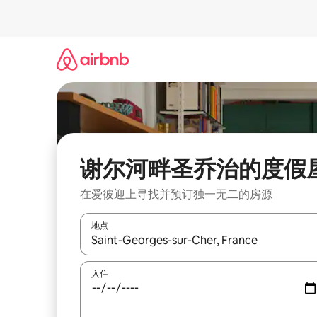
跳
至
内
容
谢尔河畔圣乔治的度假
在爱彼迎上寻找并预订独一无二的房源
地点
如有搜索结果，请使用上下方向键查看，或通过点
入住