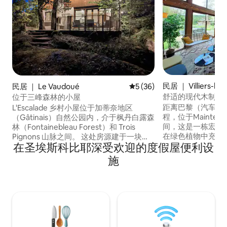
民居 ｜ Villiers-le-
民居 ｜ Le Vaudoué
平均评分 5 分（满分 5 分），
5 (36)
舒适的现代木制房
位于三峰森林的小屋
距离巴黎（汽车或火
L'Escalade 乡村小屋位于加蒂奈地区
程，位于Maintenon
（Gâtinais）自然公园内，介于枫丹白露森
间，这是一栋宏伟
林（Fontainebleau Forest）和 Trois
在绿色植物中充电。 这栋房子设备齐
Pignons 山脉之间。 这处房源建于一块面
在圣埃斯科比耶深受欢迎的度假屋便利设
地理位置优越，适
积为 4200 平方米的地块中心，周围环绕着
谷。 您周围环绕
奇特的岩层和森林，提供 90 平方米的起居
施
Chevreuse山谷自然
空间。 地下室设有面积为 50 平方米的游戏
of the Chevreu
室，配备桌上足球、美式台球桌和乒乓
在一栋非常舒适的
球。 L'Escalade 乡村小屋旨在为您提供一
活力更好，拥有木
个景色多变、宁静祥和、空气清新的环
力。
境。 祝您在 L'Escalade 住宿愉快！