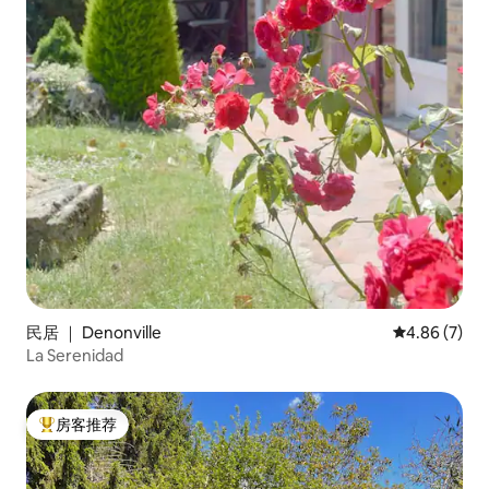
民居 ｜ Denonville
平均评分 4.8
4.86 (7)
La Serenidad
房客推荐
热门「房客推荐」