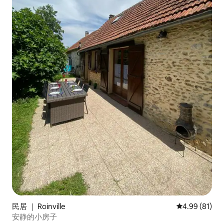
民居 ｜ Roinville
平均评分 4.9
4.99 (81)
安静的小房子