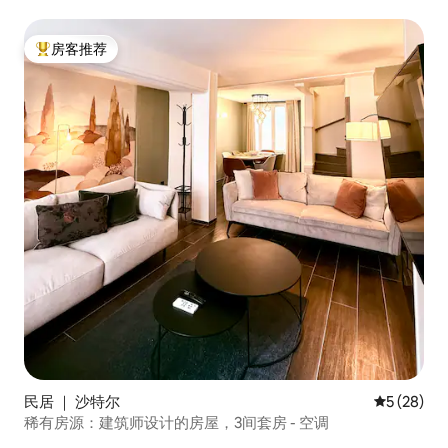
房客推荐
热门「房客推荐」
民居 ｜ 沙特尔
平均评分 5
5 (28)
稀有房源：建筑师设计的房屋，3间套房 - 空调