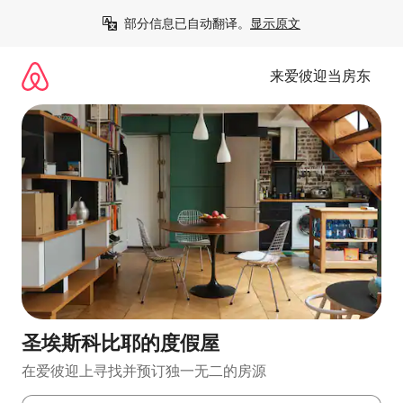
跳
部分信息已自动翻译。
显示原文
至
内
容
来爱彼迎当房东
圣埃斯科比耶的度假屋
在爱彼迎上寻找并预订独一无二的房源