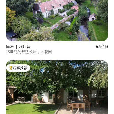
民居 ｜ 埃唐普
平均评分 5
5 (45)
16世纪的舒适长屋，大花园
房客推荐
热门「房客推荐」