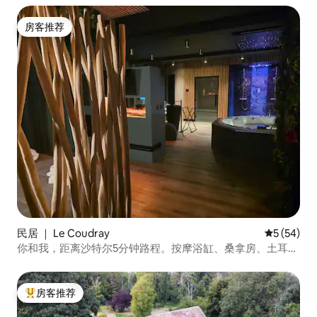
房客推荐
房客推荐
民居 ｜ Le Coudray
平均评分 5
5 (54)
你和我，距离沙特尔5分钟路程。按摩浴缸、桑拿房、土耳其
浴室
房客推荐
热门「房客推荐」