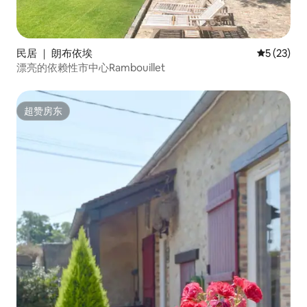
民居 ｜ 朗布依埃
平均评分 5
5 (23)
漂亮的依赖性市中心Rambouillet
超赞房东
超赞房东