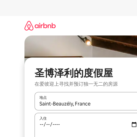
跳
至
内
容
圣博泽利的度假屋
在爱彼迎上寻找并预订独一无二的房源
地点
如有搜索结果，请使用上下方向键查看，或通过点
入住