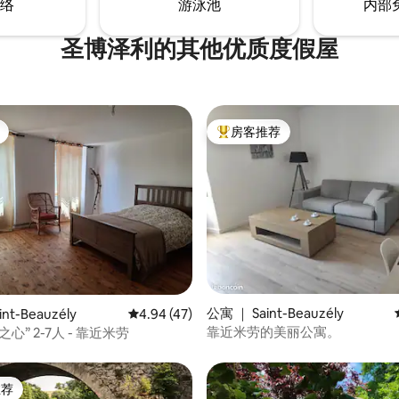
络
游泳池
内部
圣博泽利的其他优质度假屋
房客推荐
热门「房客推荐」
 5 分），共 5 条评价
公寓 ｜ Saint-Beauzély
nt-Beauzély
平均评分 4.94 分（满分 5 分），共 47 条评价
4.94 (47)
靠近米劳的美丽公寓。
心” 2-7人 - 靠近米劳
推荐
客推荐」