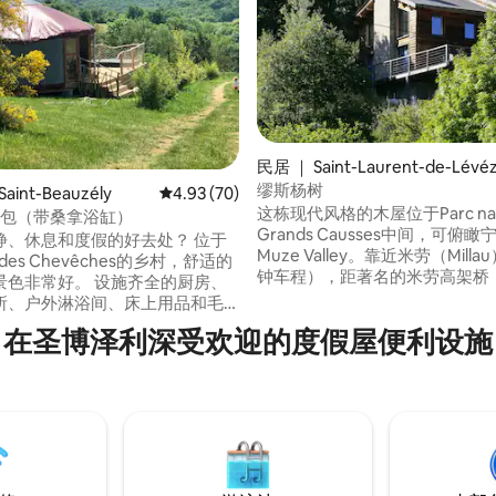
 5 分），共 59 条评价
民居 ｜ Saint-Laurent-de-Lévé
u
缪斯杨树
int-Beauzély
平均评分 4.93 分（满分 5 分），共 70 条评价
4.93 (70)
这栋现代风格的木屋位于Parc natur
古包（带桑拿浴缸）
Grands Causses中间，可俯
静、休息和度假的好去处？ 位于
Muze Valley。靠近米劳（Milla
e des Chevêches的乡村，舒适的
钟车程），距著名的米劳高架桥（V
景色非常好。 设施齐全的厨房、
de Millau）5公里，靠近塔恩峡
所、户外淋浴间、床上用品和毛
（Gorges du Tarn）和帕雷卢
疗设施的露台、躺椅、桌子 蒙古包
在圣博泽利深受欢迎的度假屋便利设施
（Pareloup Lakes）。 这里
晚价格
完美场所，享受野生动物和独特
程：迷你超市、酒
顶。 户外活动的理想场所，如徒步旅行、
/披萨店、医生、带游戏设施的水域
骑自行车。 宽敞的房源最多可接
es du Tarn、Viaduc de
客。
arzac、Caves Roquefort、
lis、湖泊……