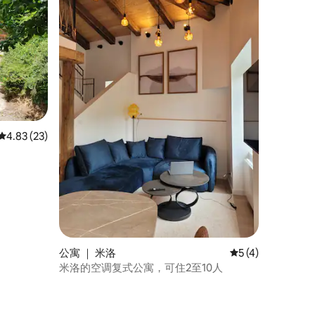
平均评分 4.83 分（满分 5 分），共 23 条评价
4.83 (23)
公寓 ｜ 米洛
平均评分 5 分（满
5 (4)
米洛的空调复式公寓，可住2至10人