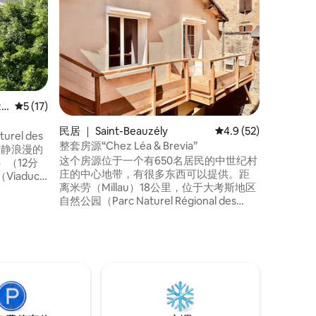
让自己沉
景。 位于田园诗般的环境中，靠近被列入
世界遗产名
le-Ch
（Ambialet）。 Swee
与亲朋好
论您是喜
的沉稳者
zo
平均评分 5 分（满分 5 分），共 17 条评价
5 (17)
而设。 靠近图卢兹、阿尔比、罗德兹、蒙
彼利埃 私人水疗 浪漫 星空 河景 附近的旅
民居 ｜ Saint-Beauzély
平均评分 4.9 分（满分
4.9 (52)
el des
游活动
整套房源“Chez Léa & Brevia”
瞰宁静浪漫的
这个房源位于一个有650名居民的中世纪村
u）（12分
庄的中心地带，有很多东西可以提供。距
iaduc
离米劳（Millau）18公里，位于大考斯地区
谷
自然公园（Parc Naturel Régional des
普湖
Grands Causses）的中心，在穆斯河谷
是放松身心的
（vallée de la Muse），圣博泽利（Saint
的天体拱
Beauzély）拥有丰富的自然遗产。 村里
有：一家配有烤木柴炉的酒吧餐厅（披萨
待6位房
店，周三、周五、周六（夏季）和周日晚
上营业）。村里还有一家杂货店，出售一
些当地产品。