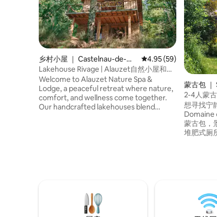
乡村小屋 ｜ Castelnau-de-Ma
平均评分 4.95 分（满分
4.95 (59)
ndailles
Lakehouse Rivage | Alauzet自然小屋和水
疗中心
Welcome to Alauzet Nature Spa &
蒙古包 ｜ Sa
Lodge, a peaceful retreat where nature,
2-4人蒙
comfort, and wellness come together.
想寻找宁
Our handcrafted lakehouses blend
Domain
natural materials, bohemian design, and
蒙古包，
modern comforts to create a unique
堆肥式厕
escape. Relax in our wood-fired sauna,
巾 带水
soak beneath the stars in our spacious
周围的花园 至少入住2晚。 2人每
wood-fired hot tub, and reconnect with
+每人10 € 10。 5分钟路
nature. Surrounded by forests and a
吧/餐厅
beautiful lake, Alauzet is the perfect
附近： Gorg
destination for romantic getaways,
Millau、L
wellness retreats, and unforgettable
Micropo
holidays.