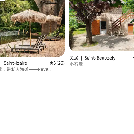
 5 分），共 20 条评价
民居 ｜ Saint-Beauzély
aint-Izaire
平均评分 5 分（满分 5 分），共 26 条评价
5 (26)
小石屋
，带私人海滩——Rêve