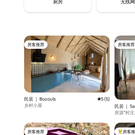
厨房
无线网
房客推荐
房客推荐
房客推荐
房客推荐
民居 ｜ Bozouls
平均评分 5 分（满分
5 (5)
乡村小屋
民居 ｜ Sai
房源“村庄之
房客推荐
房客
房客推荐
热门「房