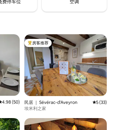
免费停车位
空调
房客推荐
热门「房客推荐」
平均评分 4.98 分（满分 5 分），共 50 条评价
4.98 (50)
民居 ｜ Sévérac-d'Aveyron
平均评分 5 分（满分
5 (33)
埃米利之家