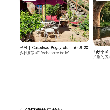
民居 ｜ Castelnau-Pégayrols
平均评分 4.9 分（满分
4.9 (20)
袖珍小屋 ｜ S
乡村度假屋“L'échappée belle”
浪漫的房屋
Aveyron