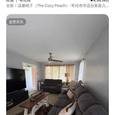
民居 ｜ 哥伦布
平均评分 4.98
4.98 (40)
全新！温馨桃子（The Cozy Peach）-哥伦布市适合家庭入
住！
超赞房东
超赞房东