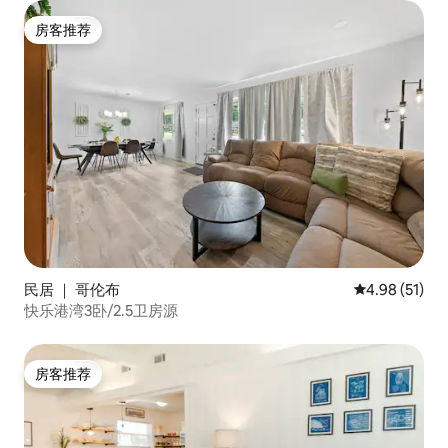
房客推荐
房客推荐
民居 ｜ 哥伦布
平均评分 4.9
4.98 (51)
快乐港湾3卧/2.5卫房源
房客推荐
房客推荐