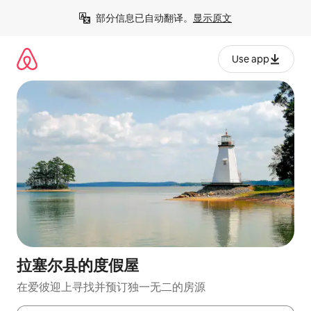
跳
部分信息已自动翻译。
显示原文
至
内
容
Use app
拉塞尔县的度假屋
在爱彼迎上寻找并预订独一无二的房源