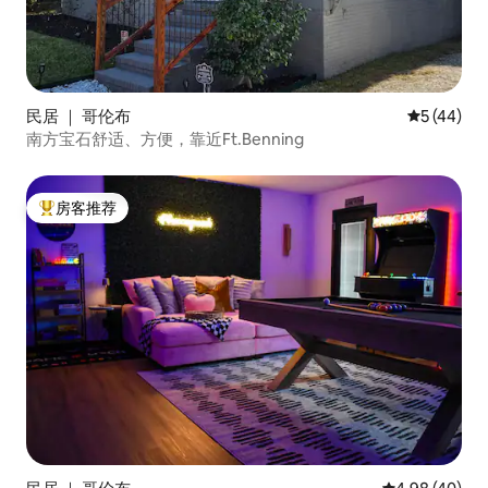
民居 ｜ 哥伦布
平均评分 5
5 (44)
南方宝石舒适、方便，靠近Ft.Benning
房客推荐
热门「房客推荐」