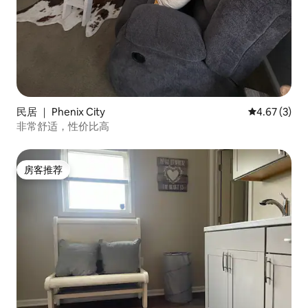
民居 ｜ Phenix City
平均评分 4.6
4.67 (3)
非常舒适，性价比高
房客推荐
房客推荐