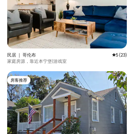
民居 ｜ 哥伦布
平均评分 5
5 (23)
家庭房源，靠近本宁堡|游戏室
房客推荐
房客推荐