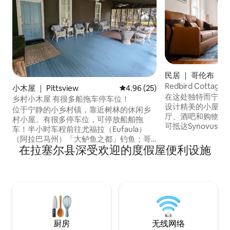
民居 ｜ 哥伦布
Redbird Cottag
小木屋 ｜ Pittsview
平均评分 4.96 分（满分 5 分），
4.96 (25)
在这处独特而宁静
乡村小木屋 有很多船拖车停车位！
设计精美的小屋，
位于宁静的小乡村镇，靠近树林的休闲乡
厅、酒吧和购物中
村小屋。有很多停车位，可停放船舶拖
可抵达Synovus
车！半小时车程前往尤福拉（Eufaula）
也足够远，可以享
（阿拉巴马州）「大鲈鱼之都」钓鱼；哥
验。房源提供周末
在拉塞尔县深受欢迎的度假屋便利设施
伦布（乔治亚州）白水漂流和河滨步道；
一切设施。查特胡
伦普金（乔治亚州）「小大普罗维登斯峡
（Chattahooche
谷」徒步旅行；不到一小时车程前往奥伯
心（Civic Cen
恩足球或堡垒。摩尔。西岩磨坊（West
本宁堡（Fort Be
Rock Mill）20分钟车程。 小屋设有带纱窗
所有艺术品均来自
的门廊，每个房间都有电视。第二间卧室
的上下铺床非常高，因此请勿让幼儿爬上
去。 禁止吸烟，禁止举办派对，禁止携带
厨房
无线网络
宠物。