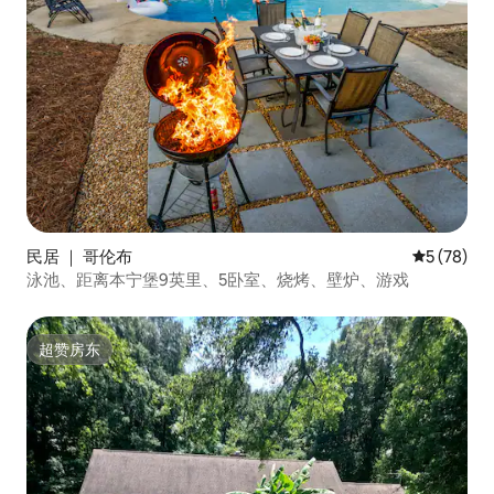
民居 ｜ 哥伦布
平均评分 5
5 (78)
泳池、距离本宁堡9英里、5卧室、烧烤、壁炉、游戏
超赞房东
超赞房东