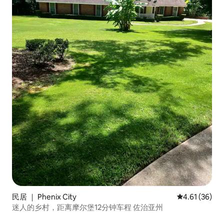
民居 ｜ Phenix City
平均评分 4.6
4.61 (36)
迷人的乡村，距离摩尔堡12分钟车程 佐治亚州