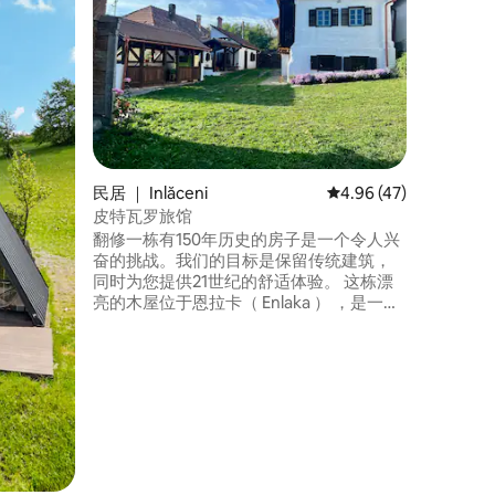
这间可爱
有一个大
观察维斯克
式。您只需打开大
子会像以前
施：一间
间、厨房、
的团体？也
需支付一
民居 ｜ Inlăceni
平均评分 4.96 分（满分
4.96 (47)
皮特瓦罗旅馆
翻修一栋有150年历史的房子是一个令人兴
奋的挑战。我们的目标是保留传统建筑，
同时为您提供21世纪的舒适体验。 这栋漂
亮的木屋位于恩拉卡（ Enlaka ） ，是一个
小特兰西瓦尼亚村庄，被大自然环绕。 塑
造一座拥有150年历史的房屋以满足当今需
求是一项激动人心的任务。 吹灭旧的灰
尘，这样它就不会飞进褪色的塑料闪烁时
尚，但它过去不会被极致怀旧的怀旧气息
所困住。