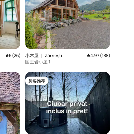
平均评分 5 分（满分 5 分），共 26 条评价
5 (26)
小木屋 ｜ Zărnești
平均评分 4.97 分（满分 
4.97 (138)
国王岩小屋 1
房客推荐
房客推荐