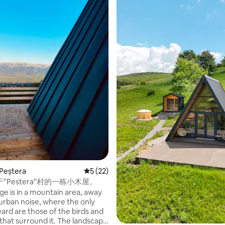
5 分），共 59 条评价
eștera
平均评分 5 分（满分 5 分），共 22 条评价
5 (22)
"Pestera"村的一栋小木屋。
ge is in a mountain area, away
urban noise, where the only
ard are those of the birds and
 that surround it. The landscape