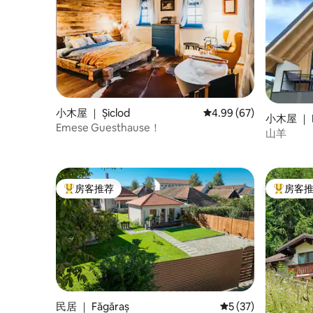
小木屋 ｜ Șiclod
平均评分 4.99 分（满分
4.99 (67)
小木屋 ｜ Po
Emese Guesthause！
山羊
房客推荐
房客
热门「房客推荐」
热门「房
民居 ｜ Făgăraș
平均评分 5 分（满分 
5 (37)