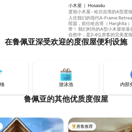
e are most proud of, offering a
小木屋 ｜ Hosasău
rspective on the mountain
度假小木屋 - 哈尔吉塔的A型度
at surround us.
入住我们的现代A-Frame Retre
喧嚣，前往哈吉塔（ Harghita
带！ 我们时尚的A型小木屋坐落在悠闲的大
自然中，是2-4位房客的完美度假
在鲁佩亚深受欢迎的度假屋便利设施
间小木屋建于2024年，均设有
和传统热水木浴缸，确保您拥有
的住宿体验，让您放松身心。 享
室内装潢，欣赏周围山丘的迷人景
度假胜地非常适合情侣、家庭或
住，非常适合放松身心或探索令
哈吉塔景观。
络
游泳池
内部
鲁佩亚的其他优质度假屋
房客推荐
热门「房客推荐」