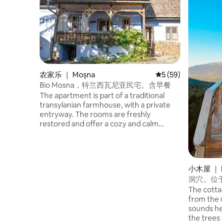
农家乐 ｜ Moșna
平均评分 5 分（满分 
5 (59)
Bio Mosna，特兰西瓦尼亚民宅。含早餐
The apartment is part of a traditional
transylanian farmhouse, with a private
entryway. The rooms are freshly
restored and offer a cozy and calm
ambiance. Breakfast is included and
consists of delicious, organic and local
ingredients, most of them actually being
produced on the farm, that you are
小木屋 ｜ P
welcome to visit. Farm to table dinner is
洞穴。位于
available as well, upon request
The cotta
beforehand (at least two days before
from the 
arrival). We make equisite cheese,
sounds he
butter, charcuterie and other delicious
the trees
treats.