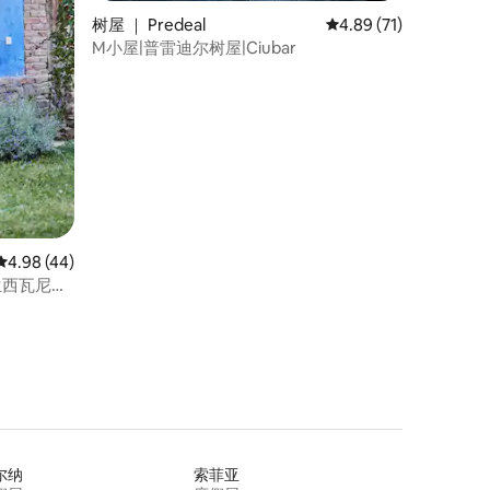
树屋 ｜ Predeal
平均评分 4.89 分（满分
4.89 (71)
M小屋|普雷迪尔树屋|Ciubar
平均评分 4.98 分（满分 5 分），共 44 条评价
4.98 (44)
特兰西瓦尼亚
尔纳
索菲亚