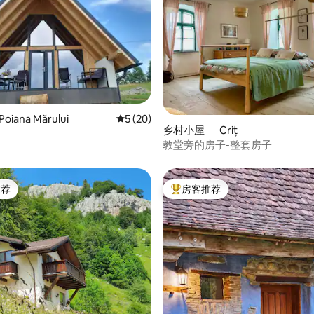
 5 分），共 67 条评价
iana Mărului
平均评分 5 分（满分 5 分），共 20 条评价
5 (20)
乡村小屋 ｜ Criț
教堂旁的房子-整套房子
推荐
房客推荐
客推荐」
热门「房客推荐」
5 分），共 37 条评价