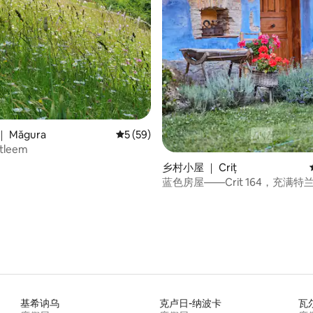
 Măgura
平均评分 5 分（满分 5 分），共 59 条评价
5 (59)
etleem
乡村小屋 ｜ Criț
蓝色房屋——Crit 164，充满
古老世界的魅力
基希讷乌
克卢日-纳波卡
瓦