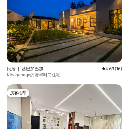
民居 ｜ 基巴加巴加
平均评分 4.6
4.63 (16)
Kibagabaga的奢华时尚住宅
房客推荐
房客推荐