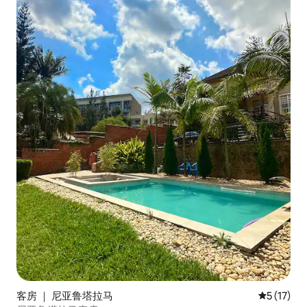
客房 ｜ 尼亚鲁塔拉马
平均评分 5
5 (17)