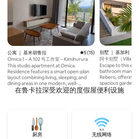
别墅 ｜ 基加利
公寓 ｜ 基米胡鲁拉
平均评分 5 分（满分 5 分），
5 (15)
阿卡别墅（Villa 
Omica 1 – A 102 号工作室 – Kimihurura
宅
Escape to this exc
This studio apartment at Omica
bathroom mansion 
Residence features a smart open-plan
Rebero, offering b
layout combining living, sleeping, and
spacious garden an
dining areas in one modern, well-
在鲁卡拉深受欢迎的度假屋便利设施
Nestled in a tranqu
designed space. Ideal for solo travelers
neighborhood, yet
or couples, it offers comfort, simplicity,
downtown Kigali a
and efficiency for short or business
the airport. Perfect for families, business
stays. Located in Kimihurura, it provides
travelers, or gro
easy access to the Kigali Convention
and peace.
Centre, restaurants, and key business
areas.
厨房
无线网络