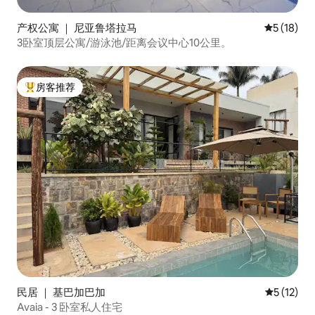
产权公寓 ｜ 尼亚鲁塔拉马
平均评分 5
5 (18)
3卧室顶层公寓/游泳池/距离会议中心10公里。
房客推荐
热门「房客推荐」
民居 ｜ 基巴加巴加
平均评分 5
5 (12)
Avaia - 3 卧室私人住宅