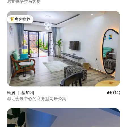
尼亚鲁塔拉马客房
房客推荐
热门「房客推荐」
民居 ｜ 基加利
平均评分 5
5 (14)
邻近会展中心的商务型两居公寓