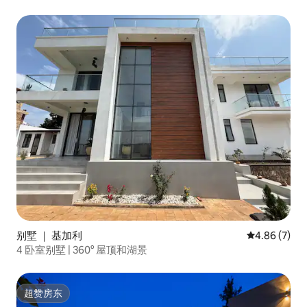
别墅 ｜ 基加利
平均评分 4.8
4.86 (7)
4 卧室别墅 | 360° 屋顶和湖景
超赞房东
超赞房东