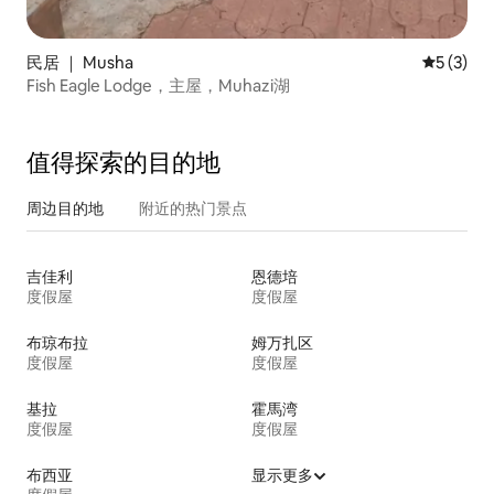
民居 ｜ Musha
平均评分 
5 (3)
Fish Eagle Lodge，主屋，Muhazi湖
值得探索的目的地
周边目的地
附近的热门景点
吉佳利
恩德培
度假屋
度假屋
布琼布拉
姆万扎区
度假屋
度假屋
基拉
霍馬湾
度假屋
度假屋
布西亚
显示更多