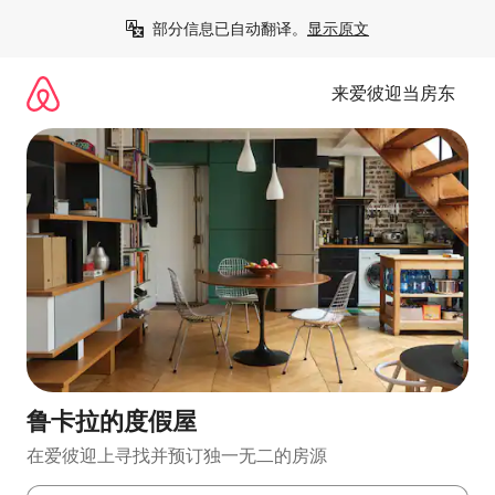
跳
部分信息已自动翻译。
显示原文
至
内
容
来爱彼迎当房东
鲁卡拉的度假屋
在爱彼迎上寻找并预订独一无二的房源