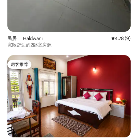
民居 ｜ Haldwani
平均评分 4.7
4.78 (9)
宽敞舒适的2卧室房源
房客推荐
房客推荐