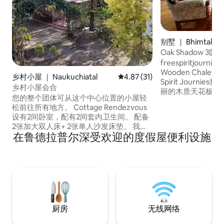
别墅 ｜ Bhimtal
Oak Shadow 3
freespiritjourni
Wooden Chalet O
乡村小屋 ｜ Naukuchiatal
平均评分 4.87 分（满分 5 分），
4.87 (31)
Spirit Journ
乡村小屋会合
丽的木质天花板和
您的整个团体可从这个中心位置的小屋轻
有大窗户，可欣赏
松前往所有地方。 Cottage Rendezvous
有宽敞的阳台和露
设有2间卧室，配有2间套内卫生间。 配备
然美景融为一体，
2张加大双人床+ 2张单人沙发床垫。 我们
奢华的便利设施。
在鲁德拉普尔深受欢迎的度假屋便利设施
有看护人和厨师，可以为您准备烧烤，甚
还是奢华的度假胜
至可以从精选菜单中烹饪菜肴 附近景点：
的壁炉旁放松身心
- Naukuchiatal湖：600米 -哈努曼寺
（Bhakti Dham）：200米 -当地市场：
250米 -探险点：500米 - Naukuchia
House (IHCL)：30米
厨房
无线网络