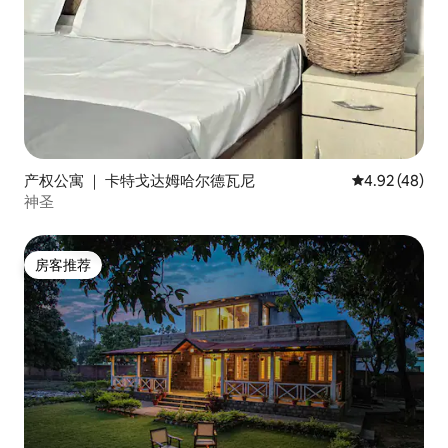
产权公寓 ｜ 卡特戈达姆哈尔德瓦尼
平均评分 4.9
4.92 (48)
神圣
房客推荐
房客推荐