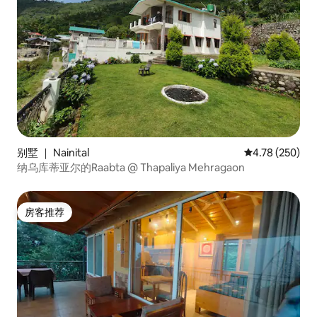
别墅 ｜ Nainital
平均评分 4.78
4.78 (250)
纳乌库蒂亚尔的Raabta @ Thapaliya Mehragaon
房客推荐
房客推荐