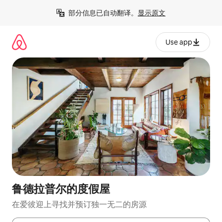
跳
部分信息已自动翻译。
显示原文
至
内
容
Use app
鲁德拉普尔的度假屋
在爱彼迎上寻找并预订独一无二的房源