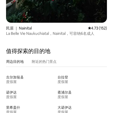
民居 ｜ Nainital
平均评分 4.73
4.73 (152)
La Belle Vie Naukuchiatal，Nainital，可容纳6名成人
值得探索的目的地
周边目的地
附近的热门景点
古尔加翁县
台拉登
度假屋
度假屋
诺伊达
斋浦尔县
度假屋
度假屋
里希盖什
大诺伊达
度假屋
度假屋