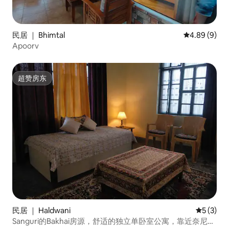
民居 ｜ Bhimtal
平均评分 4.8
4.89 (9)
Apoorv
超赞房东
超赞房东
民居 ｜ Haldwani
平均评分 
5 (3)
Sanguri的Bakhai房源，舒适的独立单卧室公寓，靠近奈尼塔