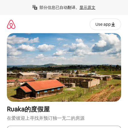
跳
部分信息已自动翻译。
显示原文
至
内
容
Use app
Ruaka的度假屋
在爱彼迎上寻找并预订独一无二的房源