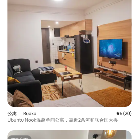
公寓 ｜ Ruaka
平均评分 5
5 (20)
Ubuntu Nook温馨单间公寓，靠近2条河和联合国大楼