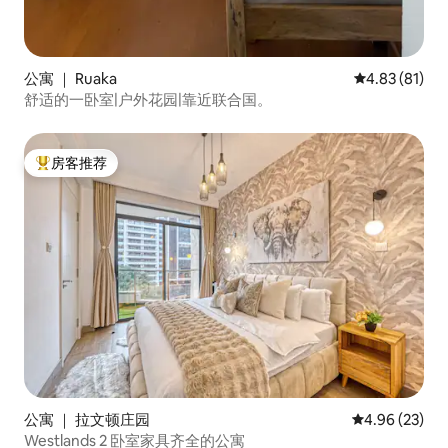
公寓 ｜ Ruaka
平均评分 4.8
4.83 (81)
舒适的一卧室|户外花园|靠近联合国。
房客推荐
热门「房客推荐」
公寓 ｜ 拉文顿庄园
平均评分 4.96
4.96 (23)
Westlands 2 卧室家具齐全的公寓