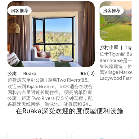
房客推荐
房客推荐
房客推荐
房客推荐
乡村小屋 ｜ Tigoni
位于Tigoni的Barnh
| 汗蒸浴室
Barnhouse是
集装箱建造，位于Tig
离Village Mark
公寓 ｜ Ruaka
平均评分 5 分（满分 5 分），
5 (12)
Ladywood Fa
超赞房东单卧公寓 | 距离Two Rivers仅5分
友和家庭入住。 
钟 | 泳池和健身房
欢迎来到 Kijani Breeze。 非常适合在联合
身心，这里配有桑
国和吉吉里附近长期住宿。 明亮的单卧室
冷水浴按摩浴缸。 步行即可抵达私人茶道
公寓，距离 Two Rivers 仅 5 分钟车程，配
和餐厅，房客可免费进入
备高速无线网络、游泳池、健身房和 24 小
园，在瀑布/河边
在Ruaka深受欢迎的度假屋便利设施
时自助入住服务。 非常适合希望找到一个
索、空中自行车等
安全、安静的落脚点，且前往联合国总
部、美国大使馆和主要商业中心都很方便
的咨询顾问、远程办公人员和专业人士。
这个房源非常适合专业人士和长期住宿。