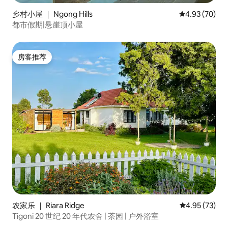
乡村小屋 ｜ Ngong Hills
平均评分 4.93
4.93 (70)
都市假期|悬崖顶小屋
房客推荐
房客推荐
农家乐 ｜ Riara Ridge
平均评分 4.9
4.95 (73)
Tigoni 20 世纪 20 年代农舍 | 茶园 | 户外浴室