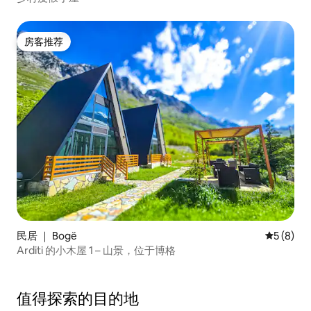
房客推荐
房客推荐
民居 ｜ Bogë
平均评分 
5 (8)
Arditi 的小木屋 1 – 山景，位于博格
值得探索的目的地