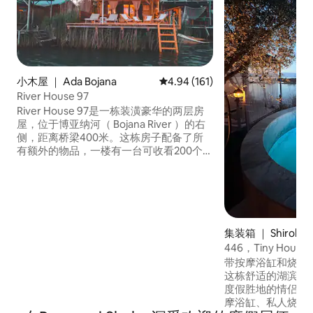
小木屋 ｜ Ada Bojana
平均评分 4.94 分（满分 5 分），共
4.94 (161)
River House 97
River House 97是一栋装潢豪华的两层房
屋，位于博亚纳河（ Bojana River ）的右
侧，距离桥梁400米。这栋房子配备了所
有额外的物品，一楼有一台可收看200个频
道的电视、无线网络、带餐厅的厨房、一
个慢速、一个冰箱、一个烤面包机、一个
带洗衣机的卫生间、一个熨斗、一个60平
方米的露台和一个额外的迷你厨房，还有
一个餐厅和毛巾。 顶层有两间卧室、一间
浴室和一个可欣赏美丽景观的露台。这栋
集装箱 ｜ Shiroka
房子有3个停车位。
446，Tiny House S
带按摩浴缸和烧烤
这栋舒适的湖滨小
度假胜地的情侣入
摩浴缸、私人烧烤