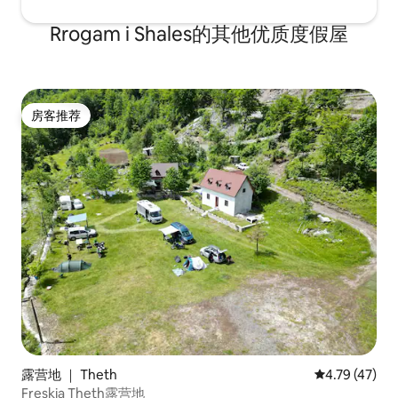
Rrogam i Shales的其他优质度假屋
房客推荐
房客推荐
露营地 ｜ Theth
平均评分 4.7
4.79 (47)
Freskia Theth露营地