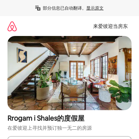
跳
部分信息已自动翻译。
显示原文
至
内
容
来爱彼迎当房东
Rrogam i Shales的度假屋
在爱彼迎上寻找并预订独一无二的房源