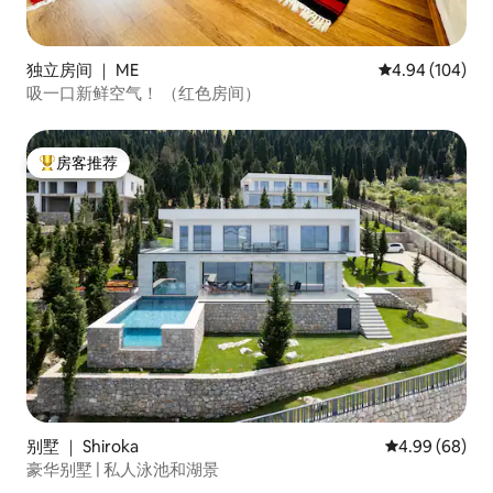
独立房间 ｜ ME
平均评分 4.94
4.94 (104)
吸一口新鲜空气！ （红色房间）
房客推荐
热门「房客推荐」
别墅 ｜ Shiroka
平均评分 4.99
4.99 (68)
豪华别墅 | 私人泳池和湖景