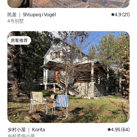
民居 ｜ Shtupeq i Vogël
平均评分 4.
4.9 (21)
4号别墅
房客推荐
房客推荐
乡村小屋 ｜ Korita
平均评分 4.95
4.95 (64)
乡村度假小屋