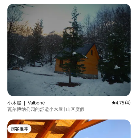
小木屋 ｜ Valbonë
平均评分 4.
4.75 (4)
瓦尔博纳公园的舒适小木屋 | 山区度假
房客推荐
房客推荐