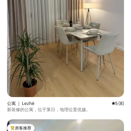
公寓 ｜ Lezhë
平均评分 
5 (8)
新装修的公寓，位于莱日，地理位置优越。
房客推荐
热门「房客推荐」