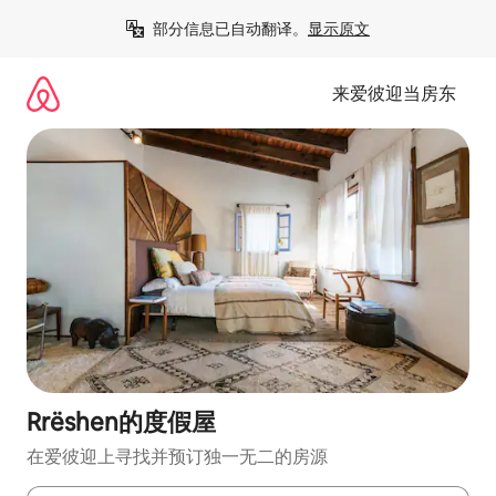
跳
部分信息已自动翻译。
显示原文
至
内
容
来爱彼迎当房东
Rrëshen的度假屋
在爱彼迎上寻找并预订独一无二的房源