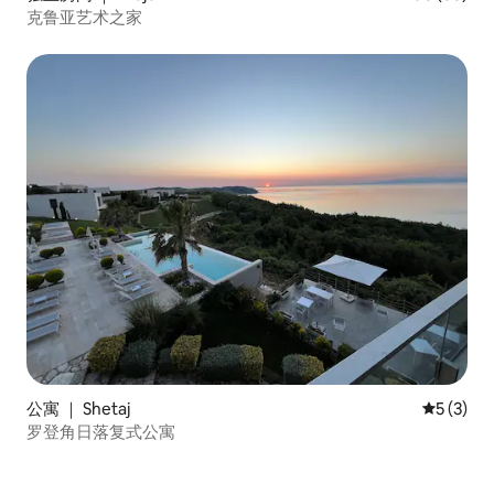
克鲁亚艺术之家
公寓 ｜ Shetaj
平均评分 
5 (3)
罗登角日落复式公寓