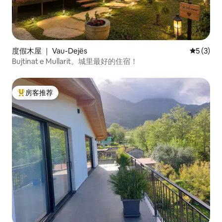
度假木屋 ｜ Vau-Dejës
平均评分 
5 (3)
Bujtinat e Mullarit。城里最好的住宿！
房客推荐
热门「房客推荐」