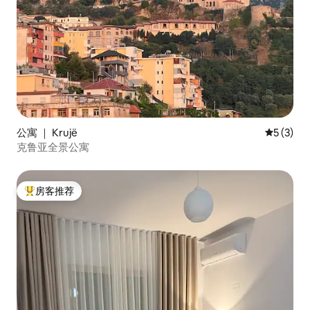
公寓 ｜ Krujë
平均评分 
5 (3)
克鲁亚全景公寓
房客推荐
热门「房客推荐」