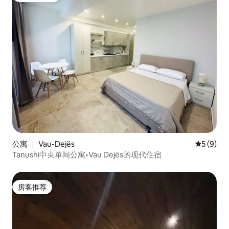
公寓 ｜ Vau-Dejës
平均评分 
5 (9)
Tanushi中央单间公寓•Vau Dejës的现代住宿
房客推荐
房客推荐