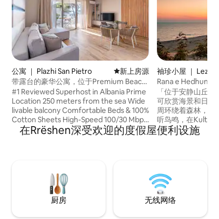
公寓 ｜ Plazhi San Pietro
新房源
新上房源
袖珍小屋 ｜ Lezhë
带露台的豪华公寓，位于Premium Beach
Rana e Hedhun
Resort A3
#1 Reviewed Superhost in Albania Prime
「位于安静山丘上
Location 250 meters from the sea Wide
可欣赏海景和日落美景。 简单
livable balcony Comfortable Beds & 100%
周环绕着森林，完
Cotton Sheets High-Speed 100/30 Mbps
听鸟鸣，在Kult
在Rrëshen深受欢迎的度假屋便利设施
Business WiFi Large 4k TV with
鲜，或在附近划皮划艇。 房
International Channels Netflix, Amazon
客、灵活性而闻名
Prime, Disney+, YouTube Powerful ACs
感到舒适。 包括： -早餐 -4x4皮卡车从路
and Washing Machine Well-Stocked
的尽头（该地区是
Kitchen & Espresso Machine Essentials:
达） 在阿尔巴尼亚享受独特、安全、宁静
Coffee, Tea, Olive Oil & Spices Free
的自然体验！
Weekly Cleanings and linen change
厨房
无线网络