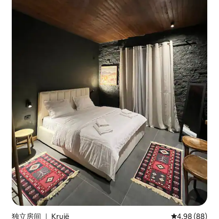
独立房间 ｜ Krujë
平均评分 4.98
4.98 (88)