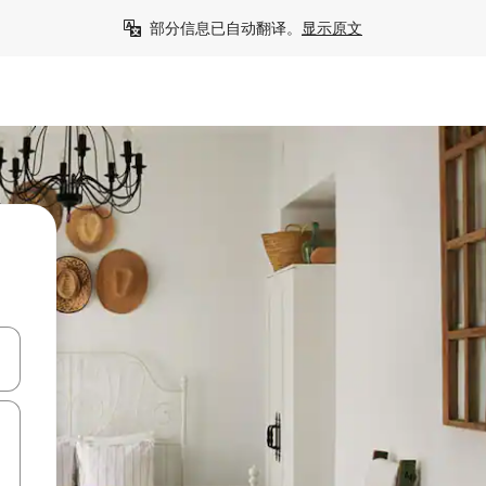
部分信息已自动翻译。
显示原文
击或滑动手势浏览。