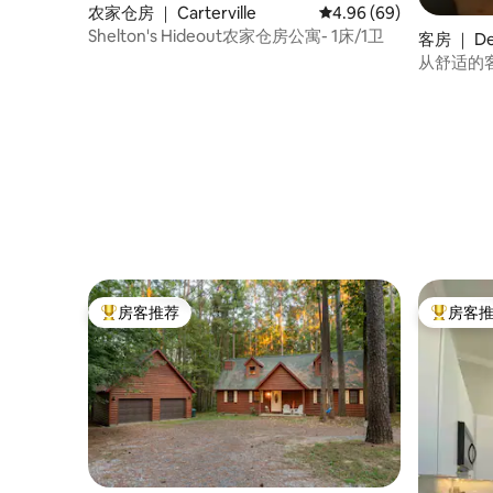
农家仓房 ｜ Carterville
平均评分 4.96 分（满分
4.96 (69)
Shelton's Hideout农家仓房公寓- 1床/1卫
客房 ｜ De
从舒适的
房客推荐
房客
热门「房客推荐」
热门「房