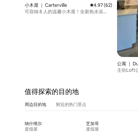
小木屋 ｜ Carterville
平均评分 4.97 分（满分
4.97 (62)
可容纳 8 人的温馨小木屋！全新热水浴
缸，户外火台
公寓 ｜ Du
主街Loft
值得探索的目的地
周边目的地
附近的热门景点
纳什维尔
芝加哥
度假屋
度假屋