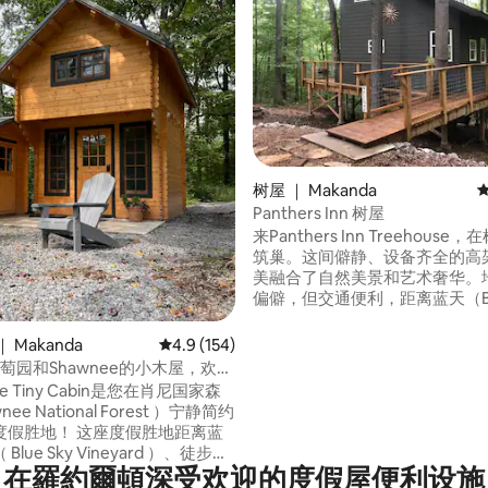
5 分），共 157 条评价
树屋 ｜ Makanda
Panthers Inn 树屋
来Panthers Inn Treehouse
筑巢。这间僻静、设备齐全的高
美融合了自然美景和艺术奢华。
偏僻，但交通便利，距离蓝天（Blu
和羽山（Feather Hill）酒庄
距离彭瑟斯登（Panthers De
 Makanda
平均评分 4.9 分（满分 5 分），共 154 条评价
4.9 (154)
肖尼山（Shawnee Hills）树
萄园和Shawnee的小木屋，欢迎
车程，距离I-57 40号出口仅10
入住
ine Tiny Cabin是您在肖尼国家森
Panthers Inn是您肖尼山葡萄
nee National Forest ）宁静简约
美起点和终点！
度假胜地！ 这座度假胜地距离蓝
lue Sky Vineyard ）、徒步旅
在羅約爾頓深受欢迎的度假屋便利设施
索和I-57仅5分钟路程，将冒险