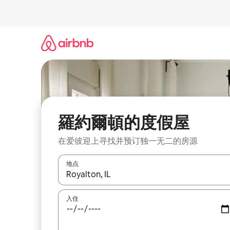
跳
至
内
容
羅約爾頓的度假屋
在爱彼迎上寻找并预订独一无二的房源
地点
如有搜索结果，请使用上下方向键查看，或通过点
入住