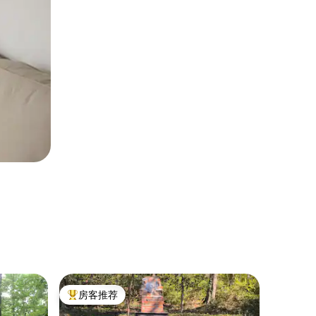
小木屋 ｜ 
房客推荐
房客推
热门「房客推荐」
房客推
2卧室A