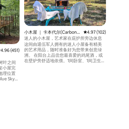
之路
注意：小
请参阅照片#
风景优美
三间小屋
间。这处
床、热水
小木屋 ｜ 卡本代尔(Carbond
平均评分 4.97 分（满分 
4.97 (102)
对流式微
ale)
迷人的小木屋，艺术家在庇护所旁边休息
工作区。
这间由退伍军人拥有的迷人小屋备有精美
园、肖尼
的艺术用品，随时准备好为您带来创意绿
平均评分 4.96 分（满分 5 分），共 451 条评价
4.96 (451)
几分钟路
洲。 在阳台上品尝您最喜爱的鸡尾酒，或
的理想住
在壁炉旁舒适地依偎。1间卧室、1间卫生
，在树叶之间
间，整个房源都是您的庇护所。 步行即可
架小屋完
抵达螃蟹果园野生动物保护区（ Crab
地理位置
Orchard Wildlife Refuge ）。 距离
e Sky）
Makanda的艺术社区只有很短的车程。开
仅2分钟车程，
车前往卡本代尔大学城的美食和乐趣更
n）徒步道和
短，喜欢葡萄酒小径吗？ 我们位于许多酒
冠之旅仅5分钟
庄附近。
分钟车程。
酒乡度假的完