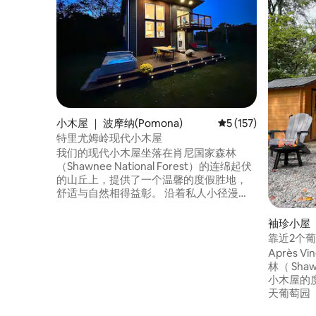
小木屋 ｜ 波摩纳(Pomona)
平均评分 5 分（满分 
5 (157)
特里尤姆岭现代小木屋
我们的现代小木屋坐落在肖尼国家森林
（Shawnee National Forest）的连绵起伏
的山丘上，提供了一个温馨的度假胜地，
舒适与自然相得益彰。 沿着私人小径漫
步，探索或攀登圣石（Holy Boulders），
或轻松驱车前往当地酒庄，欣赏小大峡谷
袖珍小屋 ｜
（Little Grand Canyon）、灵感点
靠近2个葡
（Inspiration Point）和波莫纳天然桥
携带宠物
Après V
（Pomona Natural Bridge）的标志性景
林（ Shaw
点。 当您准备好放慢速度时，请回到热水
小木屋的
浴缸中泡澡，在桑拿房中放松身心，并安
天葡萄园（ B
顿在我们为休息和联系而设的小木屋中。
行、高空滑