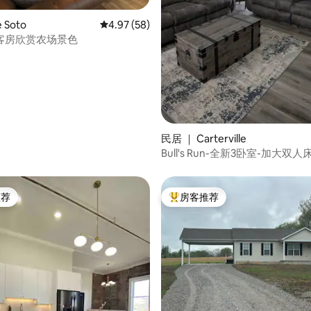
 5 分），共 69 条评价
 Soto
平均评分 4.97 分（满分 5 分），共 58 条评价
4.97 (58)
客房欣赏农场景色
民居 ｜ Carterville
Bull's Run-全新3卧室-加大双
人床/全尺寸床/单人床
推荐
房客推荐
客推荐」
热门「房客推荐」