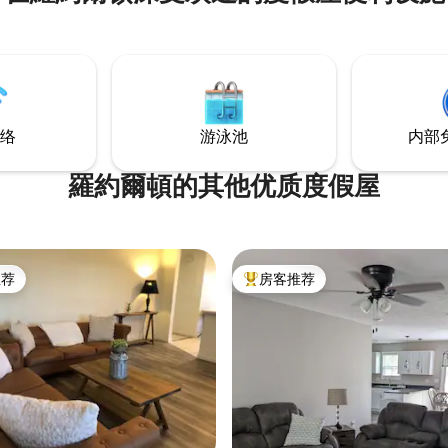
为一体。 在火坑旁放松身心，欣
连绵起伏的牧场和林地。 没有无
电视，确保真正的数字排毒。 友
犬可能会迎接您。 **添加到
物！ 非常适合寻求宁静
然爱好者或极简主义冒险家！
络
游泳池
内部
羅約爾頓的其他优质度假屋
推荐
房客推荐
客推荐」
热门「房客推荐」