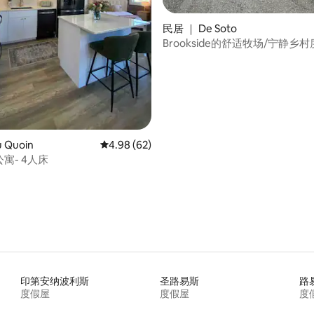
 5 分），共 62 条评价
民居 ｜ De Soto
Brookside的舒适牧场/宁静乡
 Quoin
平均评分 4.98 分（满分 5 分），共 62 条评价
4.98 (62)
公寓- 4人床
印第安纳波利斯
圣路易斯
路
度假屋
度假屋
度