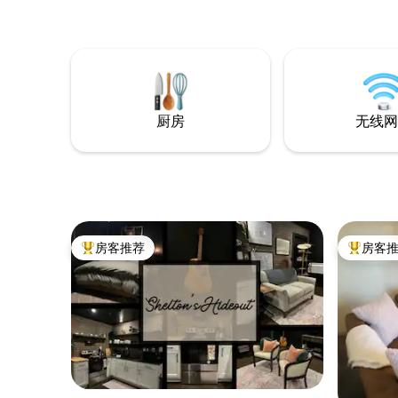
和宁静融
赏日落、
线网络或
好的牲畜监护
预订时，可携带宠
度假的自
厨房
无线网
房客推荐
房客
热门「房客推荐」
热门「房