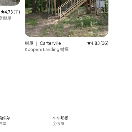
平均评分 4.73 分（满分 5 分），共 11 条评价
4.73 (11)
村度假屋
树屋 ｜ Carterville
平均评分 4.83 分（满分
4.83 (36)
Koopers Landing 树屋
易维尔
辛辛那提
假屋
度假屋