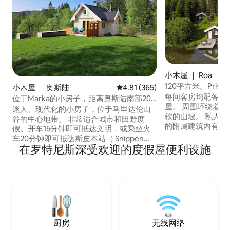
小木屋 ｜ Roa
120平方米。Privat & 
小木屋 ｜ 奥斯陆
平均评分 4.81 分（满分 5 分），共
4.81 (365)
按摩浴缸，无线
每间客房均配备地暖
位于Marka的小房子，距离奥斯陆南部20
屋。 周围环绕着美丽的森林、小湖泊和柔
分钟
迷人、现代化的小房子，位于马里达伦山
软的山坡。 私人码头旁有一艘划艇，水边
谷的中心地带。 非常适合城市和田野度
的附属建筑内有渔具。 滑雪出入
假。开车15分钟即可抵达文明，或乘坐火
愿意，可以滑雪、
车20分钟即可抵达斯皮本站（ Snippen
林前往Kikut/奥斯
在罗特尼斯深受欢迎的度假屋便利设施
station ） 200米。对于Varingskollen
Skiforeningen查看slo
Alpinsenter ，乘坐火车20分钟即可抵达。
机场30分钟车程，
Nordmarka的徒步道和自行车道始于您的
程。 距离Grua街和前往奥斯陆的火车4公
家门口。 房东就住在附近，可提供帮助。
里。 Tv2《Sommerhytta 2023》，她的旅
房子有一个20平方米的底座，但配备了阁
馆。
楼、大天花板高度和良好的窗户表面。 露
台朝南，阳光充足。
厨房
无线网络