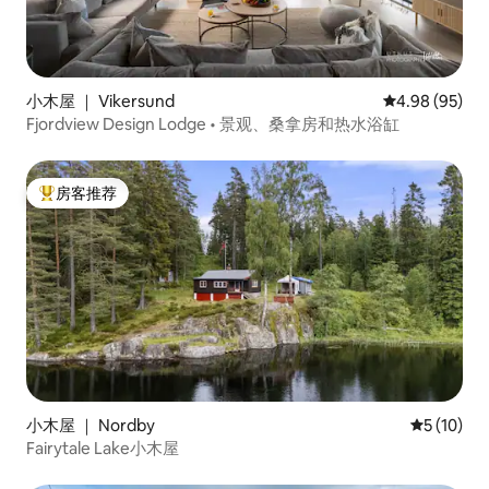
小木屋 ｜ Vikersund
平均评分 4.98
4.98 (95)
Fjordview Design Lodge • 景观、桑拿房和热水浴缸
房客推荐
热门「房客推荐」
小木屋 ｜ Nordby
平均评分 5
5 (10)
Fairytale Lake小木屋