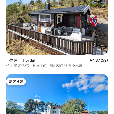
小木屋 ｜ Hurdal
平均评分 4.87
4.87 (99)
位于赫尔达尔（Hurdal）的田园诗般的小木屋
房客推荐
房客推荐