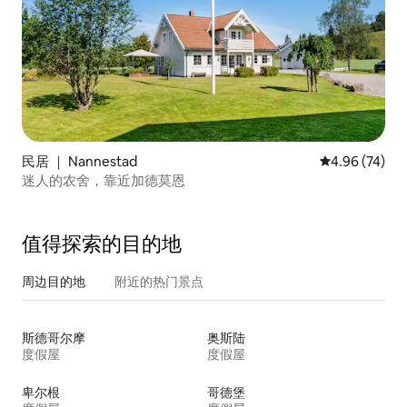
民居 ｜ Nannestad
平均评分 4.96
4.96 (74)
迷人的农舍，靠近加德莫恩
值得探索的目的地
周边目的地
附近的热门景点
斯德哥尔摩
奥斯陆
度假屋
度假屋
卑尔根
哥德堡