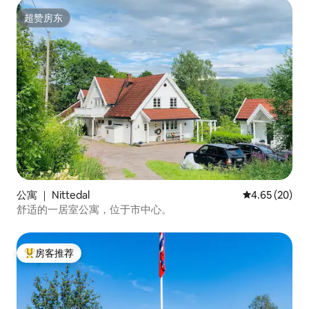
超赞房东
超赞房东
公寓 ｜ Nittedal
平均评分 4.65
4.65 (20)
舒适的一居室公寓，位于市中心。
房客推荐
热门「房客推荐」