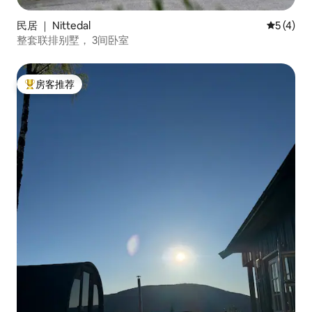
民居 ｜ Nittedal
平均评分 
5 (4)
整套联排别墅， 3间卧室
房客推荐
热门「房客推荐」