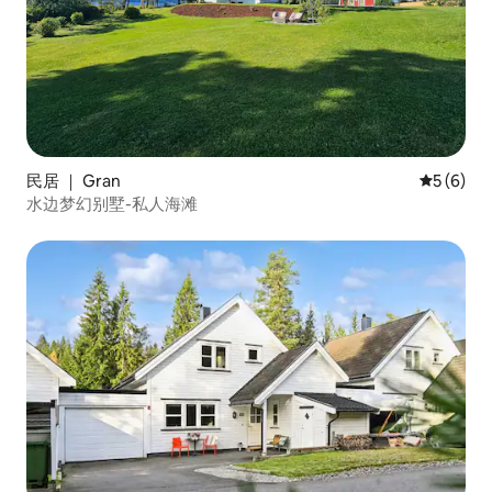
民居 ｜ Gran
平均评分 
5 (6)
水边梦幻别墅-私人海滩