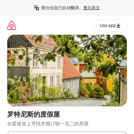
跳
部分信息已自动翻译。
显示原文
至
内
容
Use app
罗特尼斯的度假屋
在爱彼迎上寻找并预订独一无二的房源