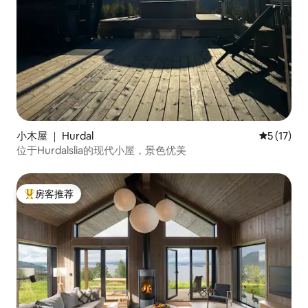
小木屋 ｜ Hurdal
平均评分 5
5 (17)
位于Hurdalslia的现代小屋，景色优美
房客推荐
热门「房客推荐」