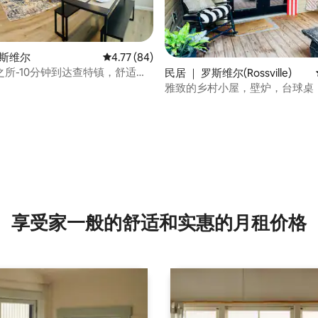
罗斯维尔
平均评分 4.77 分（满分 5 分），共 84 条评价
4.77 (84)
之所-10分钟到达查特镇，舒适、
民居 ｜ 罗斯维尔(Rossville)
静，非常适合远程工作者/医疗保
雅致的乡村小屋，壁炉，台球桌
K1Q +日式床垫
人。
5 分），共 113 条评价
享受家一般的舒适和实惠的月租价格