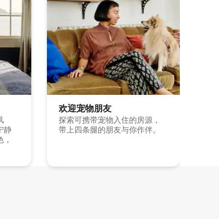
欢迎宠物朋友
风
探索可携带宠物入住的房源，
宁静
带上四条腿的朋友与你作伴。
色，