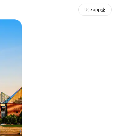
Use app