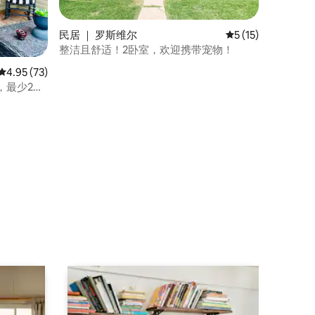
民居 ｜ 罗斯维尔
平均评分 5 分（满分
5 (15)
整洁且舒适！2卧室，欢迎携带宠物！
平均评分 4.95 分（满分 5 分），共 73 条评价
4.95 (73)
，最少2