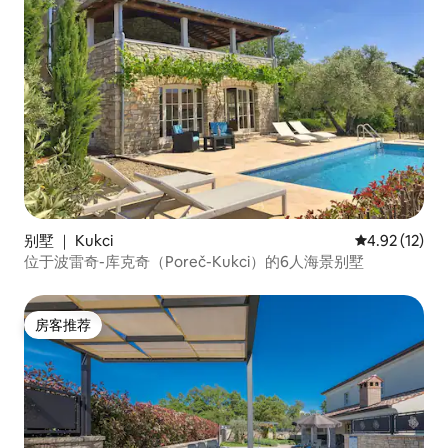
别墅 ｜ Kukci
平均评分 4.9
4.92 (12)
位于波雷奇-库克奇（Poreč-Kukci）的6人海景别墅
房客推荐
房客推荐