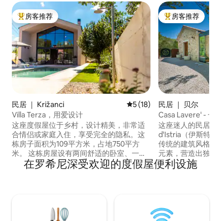
房客推荐
房客推荐
热门「房客推荐」
热门「房客推荐」
民居 ｜ Križanci
平均评分 5 分（满分 5 分），
5 (18)
民居 ｜ 贝尔
Villa Terza，用爱设计
Casa Lavere'
这座度假屋位于乡村，设计精美，非常适
这座迷人的民居位于绿
合情侣或家庭入住，享受完全的隐私。这
d'Istria（伊
栋房子面积为109平方米，占地750平方
传统的建筑风格，
米。 这栋房屋设有两间舒适的卧室、一间
元素，营造出独特
在罗希尼深受欢迎的度假屋便利设施
卫生间、一间客厅、一间设备齐全的厨
离小镇仅300米，
房，以及一个美丽的室外区域，配备燃气
洲。别墅可以容纳
烧烤炉和带加热功能的热水浴缸。 本房源
或一小群朋友入住
距离所有便利设施仅 2 公里（1.2 英里）。
离海滩仅5公里，距
房源位于伊斯特里亚半岛中心地带，是探
米。这栋房子将为
索整个半岛的绝佳基地。 带顶棚的停车
满意的度假体验。
场，可停放2辆汽车。