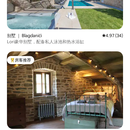
别墅 ｜ Blagdanići
平均评分 4.97
4.97 (34)
Lori豪华别墅，配备私人泳池和热水浴缸
房客推荐
热门「房客推荐」