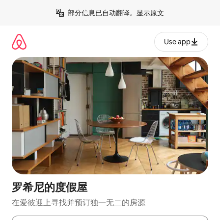
跳
部分信息已自动翻译。
显示原文
至
内
容
Use app
罗希尼的度假屋
在爱彼迎上寻找并预订独一无二的房源