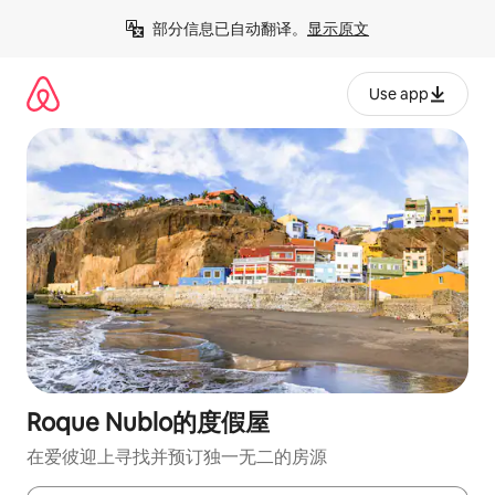
跳
部分信息已自动翻译。
显示原文
至
内
容
Use app
Roque Nublo的度假屋
在爱彼迎上寻找并预订独一无二的房源