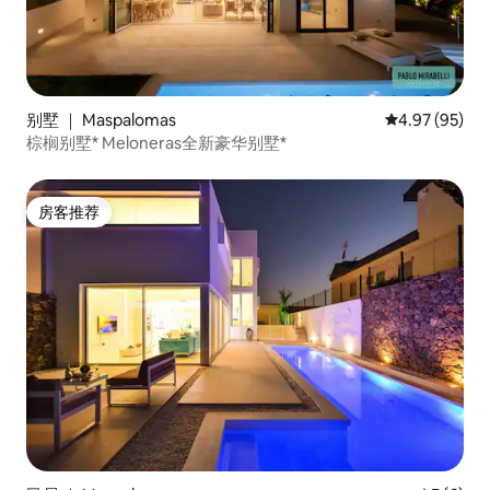
别墅 ｜ Maspalomas
平均评分 4.97
4.97 (95)
棕榈别墅* Meloneras全新豪华别墅*
房客推荐
房客推荐