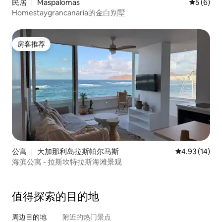
民居 ｜ Maspalomas
平均评分 
5 (6)
Homestaygrancanaria的金白别墅
房客推荐
房客推荐
公寓 ｜ 大加那利岛拉斯帕尔马斯
平均评分 4.9
4.93 (14)
海滨公寓 - 拉斯坎特拉斯海滩景观
值得探索的目的地
周边目的地
附近的热门景点