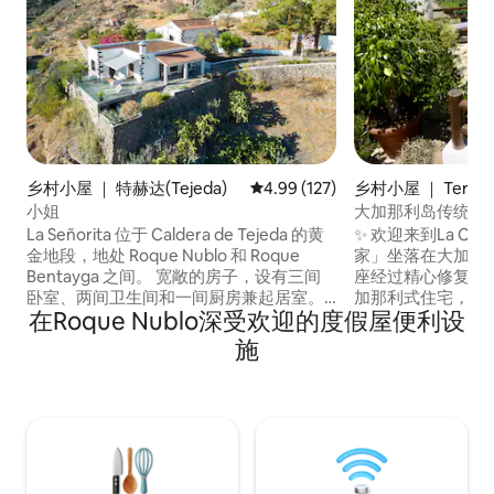
乡村小屋 ｜ 特赫达(Tejeda)
平均评分 4.99 分（满分 5 分），共
4.99 (127)
乡村小屋 ｜ Teror
小姐
大加那利岛传统乡
La Señorita 位于 Caldera de Tejeda 的黄
✨ 欢迎来到La Casa
金地段，地处 Roque Nublo 和 Roque
家」坐落在大加那
Bentayga 之间。 宽敞的房子，设有三间
座经过精心修复的拥
卧室、两间卫生间和一间厨房兼起居室。
加那利式住宅，可
在Roque Nublo深受欢迎的度假屋便利设
这栋建筑可追溯至19世纪，最近进行了翻
野一直延伸到地平
修。 最多可入住6位房客。 装饰和房间维
可以看到岛上最高
施
护良好。 房源设有多个露台和一个花园。
Arbejales 村
游泳池与我们的另一栋房屋 Casa Catina
悠久的殖民小镇Te
共用（最多入住 4 人）
产、舒适和可持续性
禁止吸烟