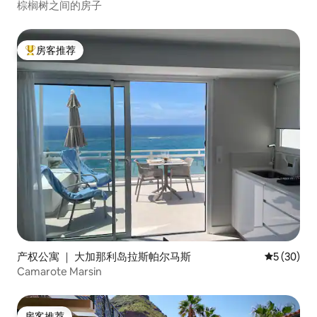
棕榈树之间的房子
房客推荐
热门「房客推荐」
产权公寓 ｜ 大加那利岛拉斯帕尔马斯
平均评分 5
5 (30)
Camarote Marsin
房客推荐