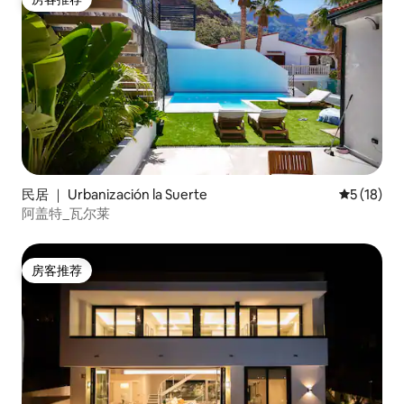
房客推荐
民居 ｜ Urbanización la Suerte
平均评分 5
5 (18)
阿盖特_瓦尔莱
房客推荐
房客推荐