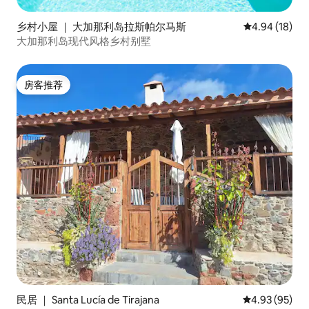
乡村小屋 ｜ 大加那利岛拉斯帕尔马斯
平均评分 4.9
4.94 (18)
大加那利岛现代风格乡村别墅
房客推荐
房客推荐
民居 ｜ Santa Lucía de Tirajana
平均评分 4.93
4.93 (95)