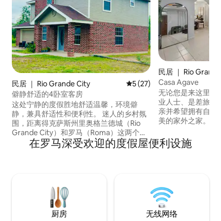
民居 ｜ Rio Grande
Casa Agave
民居 ｜ Rio Grande City
平均评分 5 分（满分 5 分），
5 (27)
无论您是来这里出
僻静舒适的4卧室客房
业人士、是差旅中
这处宁静的度假胜地舒适温馨，环境僻
亲并希望拥有自己
静，兼具舒适性和便利性。 迷人的乡村氛
美的家外之家。 
围，距离得克萨斯州里奥格兰德城（Rio
心，点燃篝火，或
Grande City）和罗马（Roma）这两个历
卷饼——后院专为
在罗马深受欢迎的度假屋便利设施
史悠久的边境小镇仅几分钟路程。 舒适温
共度时光而打造。 如果您不想做饭，距离
馨的餐厅兼客厅，以及 2.5 间卫生间，均配
当地餐厅和美食车
备舒适的浴缸/步入式淋浴间。 空调和暖
厅和美食车供应极
气、无线网络和多台电视。4 间卧室，其
分体现了里奥格兰德谷（
中 2 间配有标准双人床，1 间配有 2 张单人
Valley）的特色。
床，第 4 间卧室配有 1 张标准双人床和 1 张
单人上下铺床。 宽敞的车库，可停放 2 辆
车！！
厨房
无线网络