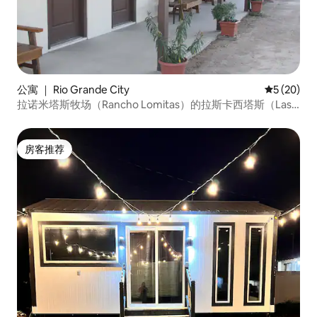
公寓 ｜ Rio Grande City
平均评分 5
5 (20)
拉诺米塔斯牧场（Rancho Lomitas）的拉斯卡西塔斯（Las
Casitas）的红雀蜃蜜鸟客房
房客推荐
房客推荐