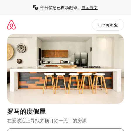
跳
部分信息已自动翻译。
显示原文
至
内
容
Use app
罗马的度假屋
在爱彼迎上寻找并预订独一无二的房源