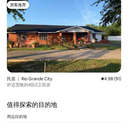
房客推荐
房客推荐
民居 ｜ Rio Grande City
平均评分 4.9
4.98 (91)
舒适宽敞的4卧2卫房源
值得探索的目的地
周边目的地