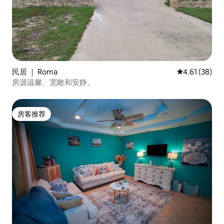
民居 ｜ Roma
平均评分 4.6
4.61 (38)
房源温馨、宽敞和安静。
房客推荐
房客推荐