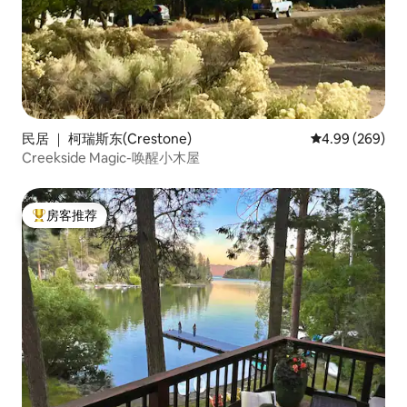
民居 ｜ 柯瑞斯东(Crestone)
平均评分 4.99
4.99 (269)
Creekside Magic-唤醒小木屋
房客推荐
热门「房客推荐」