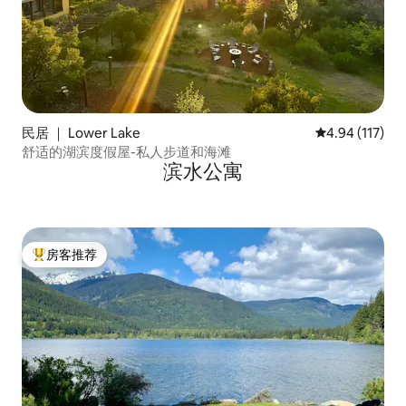
民居 ｜ Lower Lake
平均评分 4.94
4.94 (117)
舒适的湖滨度假屋-私人步道和海滩
滨水公寓
房客推荐
热门「房客推荐」