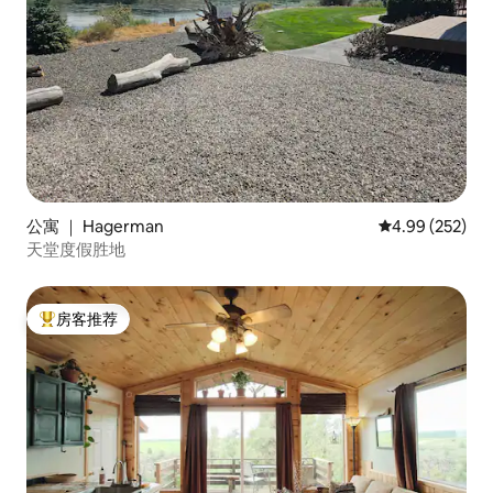
公寓 ｜ Hagerman
平均评分 4.99
4.99 (252)
天堂度假胜地
房客推荐
热门「房客推荐」