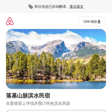
跳
部分信息已自动翻译。
显示原文
至
内
容
Use app
落基山脉滨水民宿
在爱彼迎上寻找并预订特色滨水房源