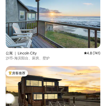
公寓 ｜ Lincoln City
平均评分 4.8
4.8 (741)
沙币-海滨阳台、厨房、壁炉
房客推荐
热门「房客推荐」