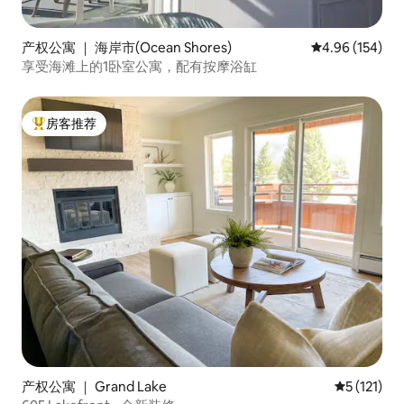
产权公寓 ｜ 海岸市(Ocean Shores)
平均评分 4.96
4.96 (154)
享受海滩上的1卧室公寓，配有按摩浴缸
房客推荐
热门「房客推荐」
产权公寓 ｜ Grand Lake
平均评分 5 
5 (121)