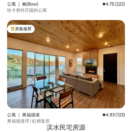
公寓 ｜ 鲍(Bow)
平均评分 4.75
4.75 (222)
恰卡努特庄园的公寓
房客推荐
热门「房客推荐」
公寓 ｜ 奥福德港
平均评分 4.93
4.93 (123)
奥福德港湾 | 虹鳟套房
滨水民宅房源