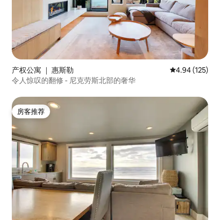
产权公寓 ｜ 惠斯勒
平均评分 4.94
4.94 (125)
令人惊叹的翻修 - 尼克劳斯北部的奢华
房客推荐
房客推荐