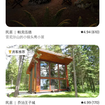
民居 ｜ 帕克伍德
平均评分 4.94
4.94 (610)
雷尼尔山的小猫头鹰小屋
房客推荐
热门「房客推荐」
民居 ｜ 乔治王子城
平均评分 4.99
4.99 (170)