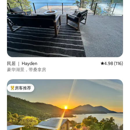
民居 ｜ Hayden
平均评分 4.98
4.98 (116)
豪华湖景，带桑拿房
房客推荐
热门「房客推荐」