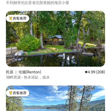
不列颠哥伦比亚省北部美丽的海滨小屋
房客推荐
热门「房客推荐」
民居 ｜ 伦顿(Renton)
平均评分 4.99
4.99 (208)
湖畔房源 - 热水浴缸，临水
房客推荐
热门「房客推荐」