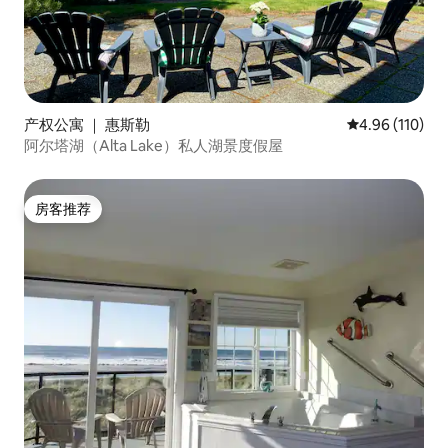
产权公寓 ｜ 惠斯勒
平均评分 4.96
4.96 (110)
阿尔塔湖（Alta Lake）私人湖景度假屋
房客推荐
房客推荐