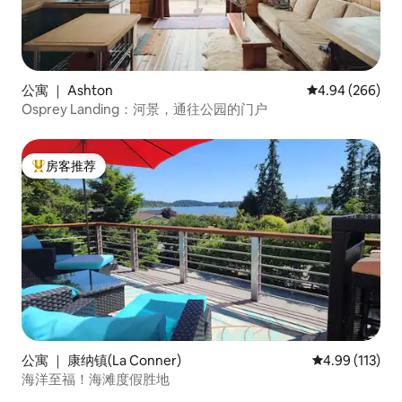
公寓 ｜ Ashton
平均评分 4.94
4.94 (266)
Osprey Landing：河景，通往公园的门户
房客推荐
热门「房客推荐」
公寓 ｜ 康纳镇(La Conner)
平均评分 4.99
4.99 (113)
海洋至福！海滩度假胜地