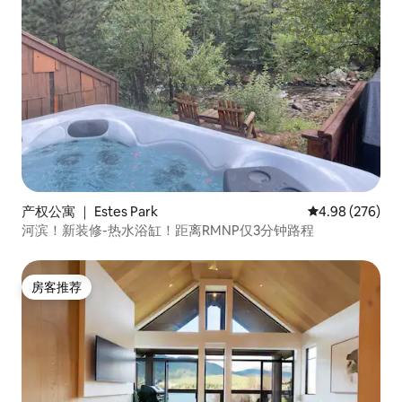
产权公寓 ｜ Estes Park
平均评分 4.98
4.98 (276)
河滨！新装修-热水浴缸！距离RMNP仅3分钟路程
房客推荐
房客推荐