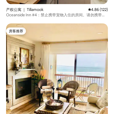
产权公寓 ｜ Tillamook
平均评分 4.86
4.86 (122)
Oceanside Inn #4：禁止携带宠物入住的房间。请勿携带宠
物。
房客推荐
房客推荐