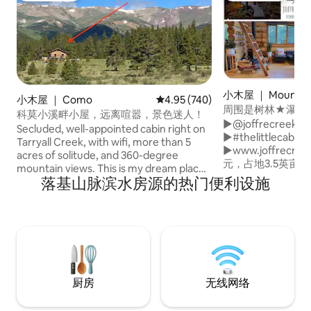
小木屋 ｜ Mount Cu
小木屋 ｜ Como
平均评分 4.95 分（满分 5 分），共
4.95 (740)
周围是树林★瀑布
科莫小溪畔小屋，远离喧嚣，景色迷人！
►@joffrecreekca
Secluded, well-appointed cabin right on
►#thelittlecabi
Tarryall Creek, with wifi, more than 5
►www.joffrecreekcabi
acres of solitude, and 360-degree
元，占地3.5英亩 
mountain views. This is my dream place
制造的小木屋 +离J
落基山脉滨水房源的热门便利设施
to escape, unwind, and listen to the
+室内柴火炉、室外
creek. It's remote and quiet, but
桑拿 +季节性冷水
accessible year-round: 2 hours from
式、煎饼早餐和糖浆
DIA, 1.5 hours from downtown Denver,
+带烧烤的屏蔽凉亭 +
and 50-mins from Breckenridge. Large
钟➔彭伯顿 12分钟 霍
kitchen (w/ fridge and antique stove),
Lakes） 45分
barnwood accents, huge 400sf deck,
达➔Joffre Creek
and historic decor from Como's gold
厨房
无线网络
rush. Dogs welcome, too.