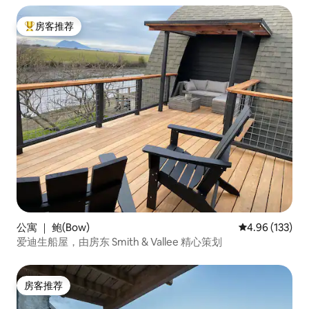
房客推荐
热门「房客推荐」
公寓 ｜ 鲍(Bow)
平均评分 4.96
4.96 (133)
爱迪生船屋，由房东 Smith & Vallee 精心策划
房客推荐
房客推荐