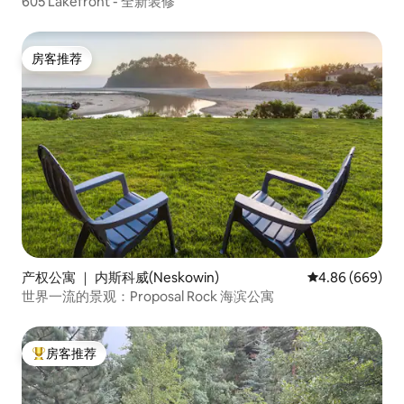
605 Lakefront - 全新装修
房客推荐
房客推荐
产权公寓 ｜ 内斯科威(Neskowin)
平均评分 4.86 
4.86 (669)
世界一流的景观：Proposal Rock 海滨公寓
房客推荐
热门「房客推荐」