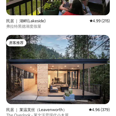
民居 ｜ 湖畔(Lakeside)
平均评分 4.99
4.99 (215)
弗拉特黑德湖度假屋
房客推荐
房客推荐
民居 ｜ 莱温芙丝（Leavenworth）
平均评分 4.96
4.96 (379)
The Overlook - 莱文沃思现代小木屋