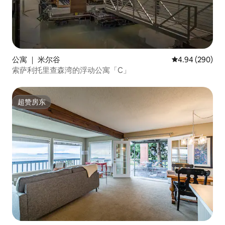
公寓 ｜ 米尔谷
平均评分 4.94
4.94 (290)
索萨利托里查森湾的浮动公寓「C」
超赞房东
超赞房东