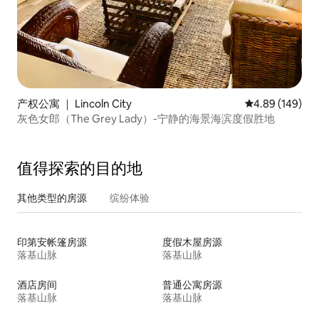
产权公寓 ｜ Lincoln City
平均评分 4.89
4.89 (149)
灰色女郎（The Grey Lady）-宁静的海景海滨度假胜地
值得探索的目的地
其他类型的房源
缤纷体验
印第安帐篷房源
度假木屋房源
落基山脉
落基山脉
酒店房间
普通公寓房源
落基山脉
落基山脉