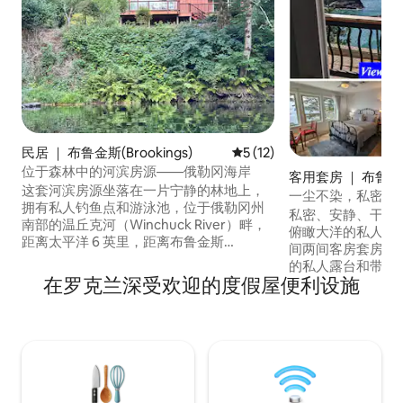
民居 ｜ 布鲁金斯(Brookings)
平均评分 5 分（满分 5 分），
5 (12)
位于森林中的河滨房源——俄勒冈海岸
客用套房 ｜ 布鲁金斯(
这套河滨房源坐落在一片宁静的林地上，
ngs)
一尘不染，私密性
拥有私人钓鱼点和游泳池，位于俄勒冈州
[5]
私密、安静、干净！ 您可以从房源内
南部的温丘克河（Winchuck River）畔，
俯瞰大洋的私人平
距离太平洋 6 英里，距离布鲁金斯
间两间客房套房设
（Brookings）、哈里斯海滩（Harris
的私人露台和带餐桌
Beach）、塞缪尔·H·博德曼（Samuel H.
在罗克兰深受欢迎的度假屋便利设施
住，可入住3人。 
Boardman）10 至 15 英里，距离克雷森特
室」。） 🐬🐬 有一个图书馆，里面有很棒
城（Crescent City）、史密斯河（Smith
的书籍。 附近有
River）、杰德·史密斯（Jed Smith）和红
海洋海滩。 ------
木国家公园（Redwood National Park）18
小时内取消，可获👍全额
至 25 英里。 体验沿海河谷的微气候，夏季
温暖无雾，冬季观看暴风雨，在燃木壁炉
旁取暖时看到河水上涨。