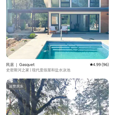
民居 ｜ Gasquet
平均评分 4.99
4.99 (96)
史密斯河之家 | 现代度假屋和盐水泳池
超赞房东
超赞房东