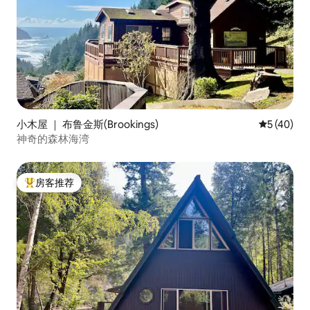
小木屋 ｜ 布鲁金斯(Brookings)
平均评分 5
5 (40)
神奇的森林海湾
房客推荐
热门「房客推荐」