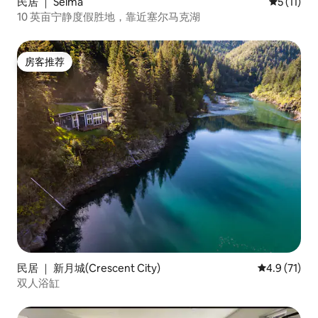
民居 ｜ Selma
平均评分 5
5 (11)
10 英亩宁静度假胜地，靠近塞尔马克湖
房客推荐
房客推荐
民居 ｜ 新月城(Crescent City)
平均评分 4.
4.9 (71)
双人浴缸