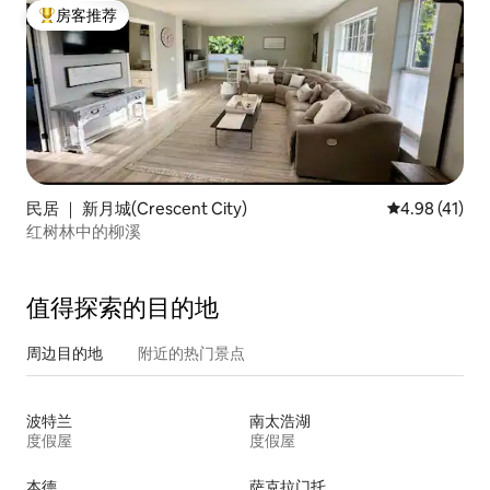
房客推荐
热门「房客推荐」
民居 ｜ 新月城(Crescent City)
平均评分 4.9
4.98 (41)
红树林中的柳溪
值得探索的目的地
周边目的地
附近的热门景点
波特兰
南太浩湖
度假屋
度假屋
本德
萨克拉门托