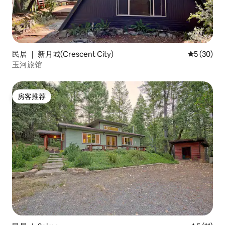
民居 ｜ 新月城(Crescent City)
平均评分 5
5 (30)
玉河旅馆
房客推荐
房客推荐