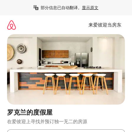
跳
部分信息已自动翻译。
显示原文
至
内
容
来爱彼迎当房东
罗克兰的度假屋
在爱彼迎上寻找并预订独一无二的房源