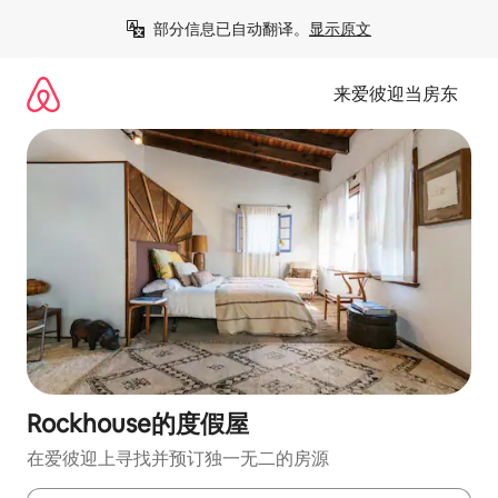
跳
部分信息已自动翻译。
显示原文
至
内
容
来爱彼迎当房东
Rockhouse的度假屋
在爱彼迎上寻找并预订独一无二的房源