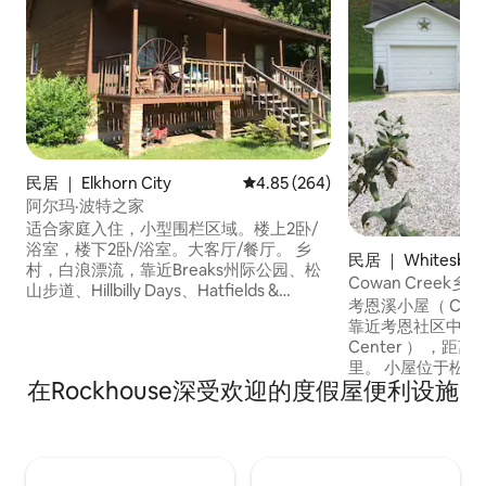
民居 ｜ Elkhorn City
平均评分 4.85 分（满分 5 分），共
4.85 (264)
阿尔玛·波特之家
适合家庭入住，小型围栏区域。楼上2卧/
浴室，楼下2卧/浴室。大客厅/餐厅。 乡
民居 ｜ Whitesbur
村，白浪漂流，靠近Breaks州际公园、松
Cowan Creek乡
山步道、Hillbilly Days、Hatfields &
考恩溪小屋（ Cowan 
McCoys。 几分钟内即可抵达弗吉尼亚州
靠近考恩社区中心（ C
诺顿/怀斯、格伦迪、肯塔基州派克维尔或
Center ） ，距
西弗吉尼亚州威廉森。 FB：布雷克斯州际
里。 小屋位于松山（ Pine Mountain ）山
公园（Breaks Interstate Park）、Hillbilly
在Rockhouse深受欢迎的度假屋便利设施
脚下。 您会喜欢
步道系统、埃尔克霍恩市活动、南峡谷探
有自己的小屋的感觉。 在拜访朋
险步道（Southern Gap Adventure
的同时享受干净舒
Trails）、Arts Collaborative Theatre
们的社区。 Cowan Creek Cottage非常适
Inc.、肯塔基州白水漂流。 派克县旅游网
合情侣、独自探险
页。