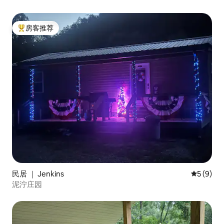
房客推荐
热门「房客推荐」
民居 ｜ Jenkins
平均评分 
5 (9)
泥泞庄园