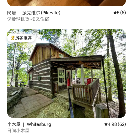
民居 ｜ 派克维尔 (Pikeville)
平均评分 
5 (6)
保龄球租赁-松叉住宿
房客推荐
热门「房客推荐」
小木屋 ｜ Whitesburg
平均评分 4.98
4.98 (62)
日间小木屋