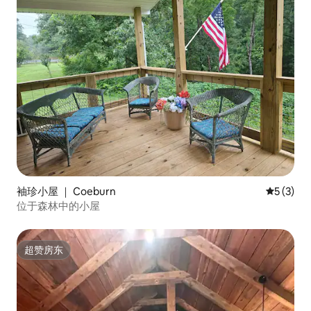
袖珍小屋 ｜ Coeburn
平均评分 
5 (3)
位于森林中的小屋
超赞房东
超赞房东