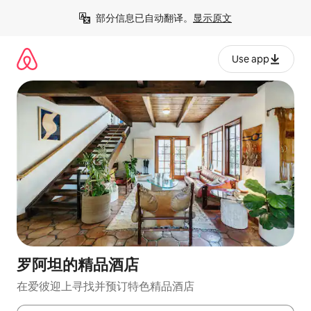
跳
部分信息已自动翻译。
显示原文
至
内
容
Use app
罗阿坦的精品酒店
在爱彼迎上寻找并预订特色精品酒店