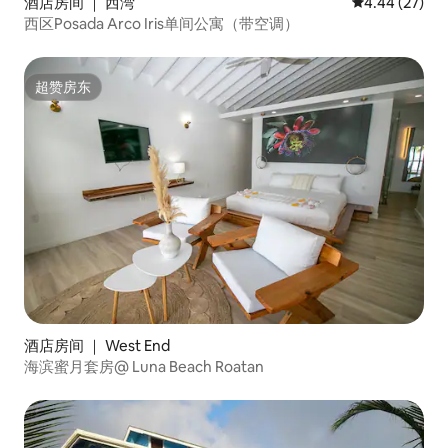
酒店房间 ｜ 西湾
平均评分 4.44
4.44 (27)
西区Posada Arco Iris单间公寓（带空调）
超赞房东
超赞房东
酒店房间 ｜ West End
海滨蜜月套房@ Luna Beach Roatan