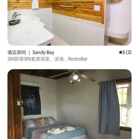
酒店房间 ｜ Sandy Bay
平均评分 
5 (3)
3间卧室3间套房浴室、泳池、RestoBar