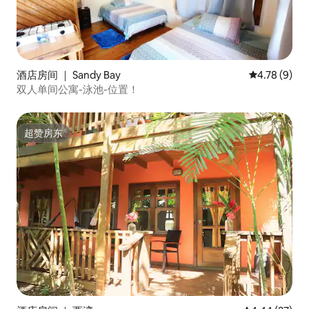
酒店房间 ｜ Sandy Bay
平均评分 4.7
4.78 (9)
双人单间公寓-泳池-位置！
超赞房东
超赞房东