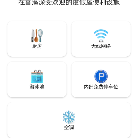
在富溪深受欢迎的度假屋便利设施
气站/杂货店。15
宿体验！
50分钟/Winterp
钟/Pipestem S
钟/Buffalo Farm/Sw
VA。50分钟/VTe
到鲶鱼池。20分钟
场。30分钟到40米
分钟到Mtn Mea
厨房
无线网络
到酒庄。
游泳池
内部免费停车位
空调