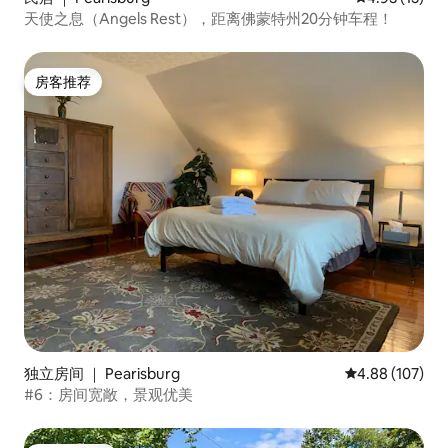
天使之息（Angels Rest），距离佛蒙特州20分钟车程！
房客推荐
房客推荐
独立房间 ｜ Pearisburg
平均评分 4.88
4.88 (107)
#6：房间宽敞，景观优美