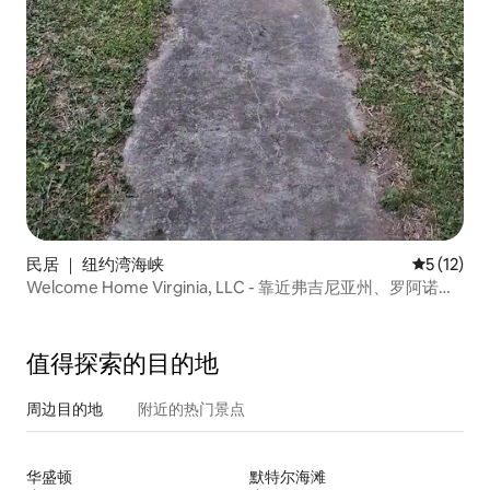
民居 ｜ 纽约湾海峡
平均评分 5
5 (12)
Welcome Home Virginia, LLC - 靠近弗吉尼亚州、罗阿诺
克、康科德
值得探索的目的地
周边目的地
附近的热门景点
华盛顿
默特尔海滩