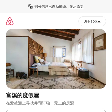
跳
部分信息已自动翻译。
显示原文
至
内
容
Use app
富溪的度假屋
在爱彼迎上寻找并预订独一无二的房源