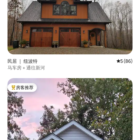
民居 ｜ 纽波特
平均评分 5
5 (86)
马车房 + 通往新河
房客推荐
热门「房客推荐」