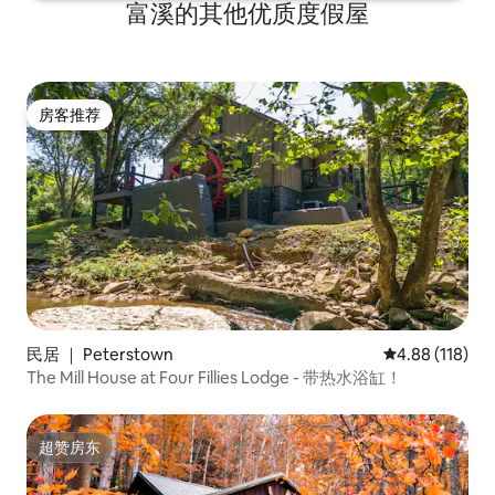
富溪的其他优质度假屋
房客推荐
房客推荐
民居 ｜ Peterstown
平均评分 4.88
4.88 (118)
The Mill House at Four Fillies Lodge - 带热水浴缸！
超赞房东
超赞房东