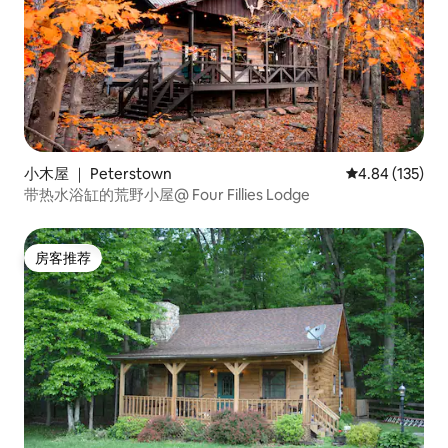
小木屋 ｜ Peterstown
平均评分 4.84
4.84 (135)
带热水浴缸的荒野小屋@ Four Fillies Lodge
房客推荐
房客推荐