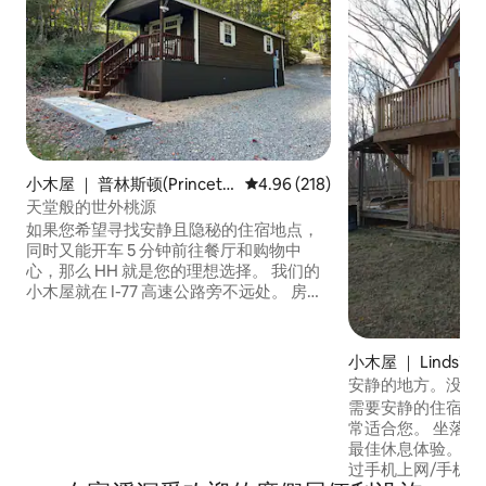
小木屋 ｜ 普林斯顿(Princeto
平均评分 4.96 分（满分 5 分），共
4.96 (218)
n)
天堂般的世外桃源
如果您希望寻找安静且隐秘的住宿地点，
同时又能开车 5 分钟前往餐厅和购物中
心，那么 HH 就是您的理想选择。 我们的
小木屋就在 I-77 高速公路旁不远处。 房源
位于市中心，距离 Winterplace 滑雪度假
村、西弗吉尼亚州第一座山地过山车和位
于 Brush Creek Falls 的 PuttPutt 迷你高尔
小木屋 ｜ Lindside
夫球场、HMT、Pipestem 以及 New River
安静的地方。没有
和 Bluestone River 只有很短的车程。 距
旧。
需要安静的住宿体
离电动汽车充电站（Camp Creek）不到
常适合您。 坐落
半英里。 不论是情侣度假、商务差旅还是
最佳休息体验。 没
家庭出游，我们的小木屋都是理想之选。
过手机上网/手机
我们竭诚为每位房客提供尽可能舒适的住