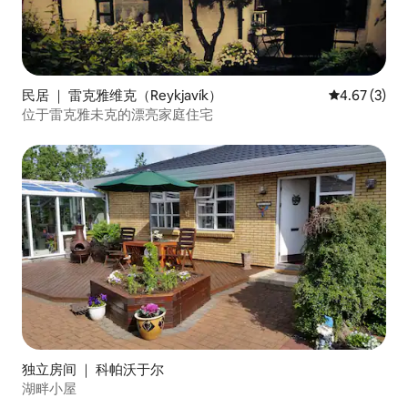
民居 ｜ 雷克雅维克（Reykjavík）
平均评分 4.6
4.67 (3)
位于雷克雅未克的漂亮家庭住宅
独立房间 ｜ 科帕沃于尔
湖畔小屋