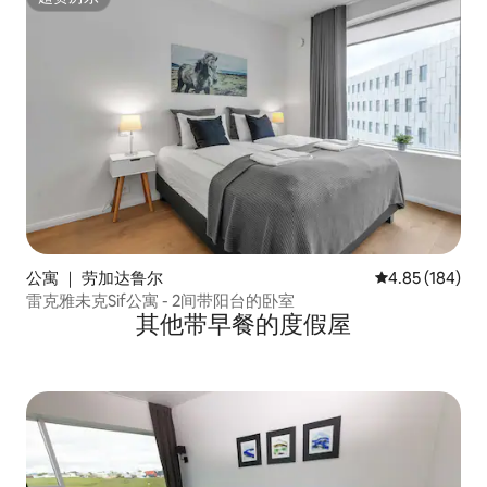
超赞房东
公寓 ｜ 劳加达鲁尔
平均评分 4.85
4.85 (184)
雷克雅未克Sif公寓 - 2间带阳台的卧室
其他带早餐的度假屋