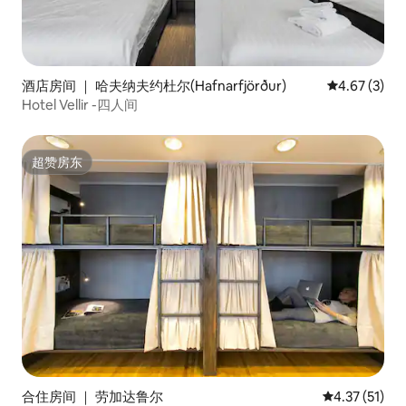
酒店房间 ｜ 哈夫纳夫约杜尔(Hafnarfjörður)
平均评分 4.6
4.67 (3)
Hotel Vellir -四人间
超赞房东
超赞房东
合住房间 ｜ 劳加达鲁尔
平均评分 4.3
4.37 (51)