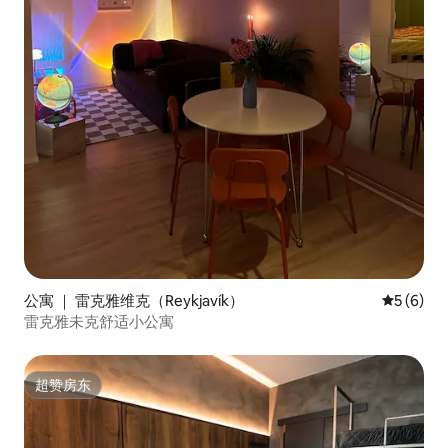
公寓 ｜ 雷克雅维克（Reykjavík）
平均评分 
5 (6)
雷克雅未克舒适小公寓
超赞房东
超赞房东