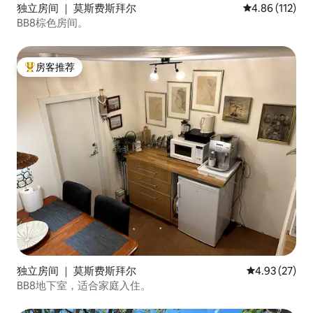
独立房间 ｜ 莫斯费斯拜尔
平均评分 4.86
4.86 (112)
BB8棕色房间。
房客推荐
热门「房客推荐」
独立房间 ｜ 莫斯费斯拜尔
平均评分 4.9
4.93 (27)
BB8地下室，适合家庭入住。