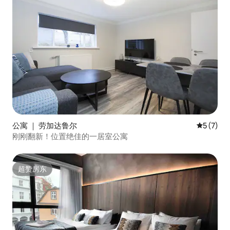
公寓 ｜ 劳加达鲁尔
平均评分 
5 (7)
刚刚翻新！位置绝佳的一居室公寓
超赞房东
超赞房东