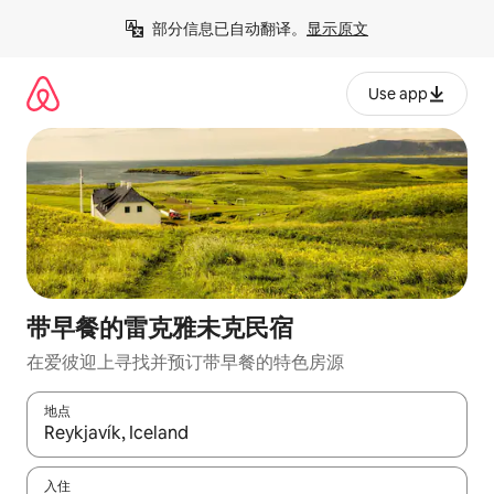
跳
部分信息已自动翻译。
显示原文
至
内
容
Use app
带早餐的雷克雅未克民宿
在爱彼迎上寻找并预订带早餐的特色房源
地点
如有搜索结果，请使用上下方向键查看，或通过点击或滑动手势浏
入住