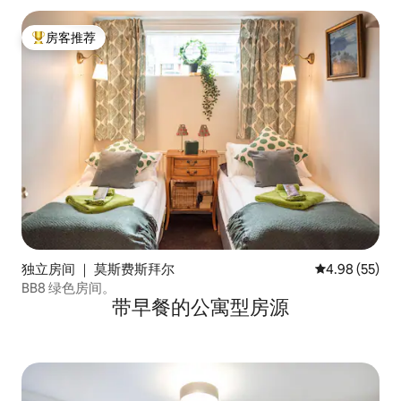
房客推荐
热门「房客推荐」
独立房间 ｜ 莫斯费斯拜尔
平均评分 4.98
4.98 (55)
BB8 绿色房间。
带早餐的公寓型房源