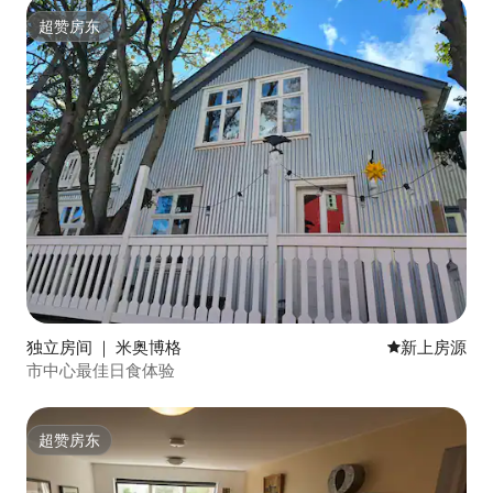
超赞房东
超赞房东
独立房间 ｜ 米奥博格
新房源
新上房源
市中心最佳日食体验
超赞房东
超赞房东