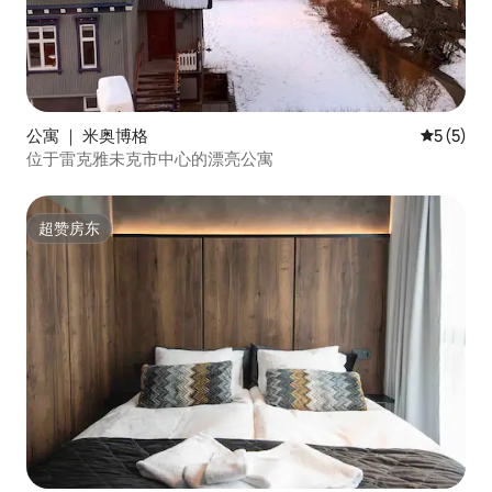
公寓 ｜ 米奥博格
平均评分 
5 (5)
位于雷克雅未克市中心的漂亮公寓
超赞房东
超赞房东