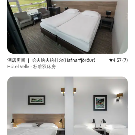
酒店房间 ｜ 哈夫纳夫约杜尔(Hafnarfjörður)
平均评分 4.5
4.57 (7)
Hótel Vellir - 标准双床房