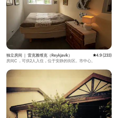
独立房间 ｜ 雷克雅维克（Reykjavík）
平均评分 4.9
4.9 (233)
房间C ，可供2人入住，位于安静的街区。市中心。