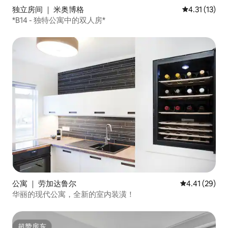
独立房间 ｜ 米奥博格
平均评分 4.3
4.31 (13)
*B14 - 独特公寓中的双人房*
公寓 ｜ 劳加达鲁尔
平均评分 4.4
4.41 (29)
华丽的现代公寓，全新的室内装潢！
超赞房东