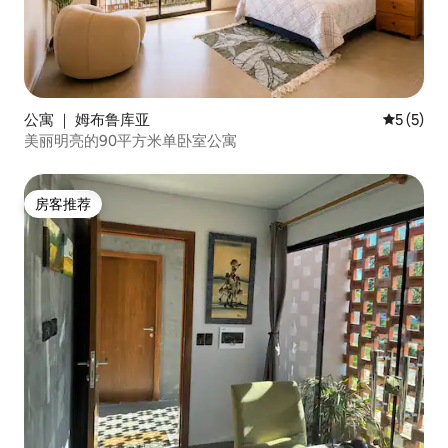
公寓 ｜ 姆布鲁库亚
平均评分 
5 (5)
美丽明亮的90平方米单卧室公寓
房客推荐
房客推荐