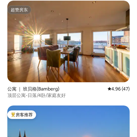
超赞房东
超赞房东
公寓 ｜ 班贝格(Bamberg)
平均评分 4.9
4.96 (47)
顶层公寓-日落/4卧/家庭友好
房客推荐
热门「房客推荐」