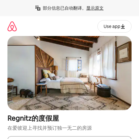
跳
部分信息已自动翻译。
显示原文
至
内
容
Use app
Regnitz的度假屋
在爱彼迎上寻找并预订独一无二的房源