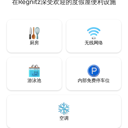
gestaltete Wohn-, Ess- und
在Regnitz深受欢迎的度假屋便利设施
和一个舒适的起居
Küchenbereich der durch eine
体或差旅人士提供
Fußbodenheizung und einen Kamin
常适合中途停留—
abgerundet wird. Zudem erwarten sie
钟）。 这里是前
ein separates Schlafzimmer sowie ein
埃尔朗根、赫尔佐
Badezimmer mit Dusche. Sie wohnen
伦堡和艾施格伦德
absolut zentral im Ortskern mit
有众多自行车道、
öffentlichen Parkplätzen direkt vor der
厨房
无线网络
Tür. Eine Bushaltestelle ist nur ca. 190
Meter entfernt.
游泳池
内部免费停车位
空调