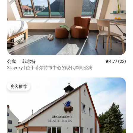
公寓 ｜ 菲尔特
平均评分 4.7
4.77 (22)
Stayery | 位于菲尔特市中心的现代单间公寓
房客推荐
房客推荐