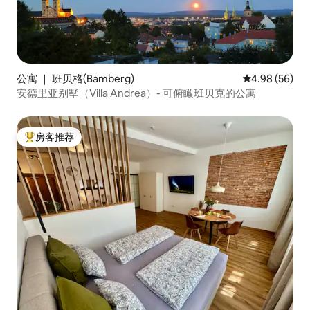
公寓 ｜ 班贝格(Bamberg)
平均评分 4.98
4.98 (56)
安德里亚别墅（Villa Andrea）- 可俯瞰班贝克的公寓
房客推荐
热门「房客推荐」