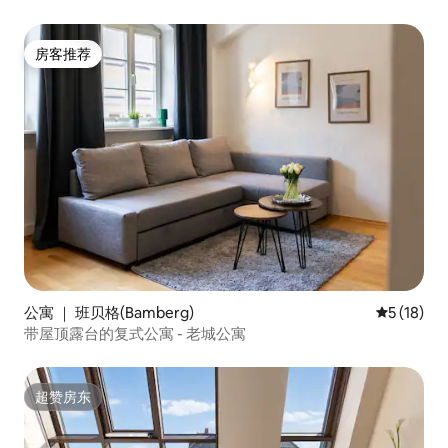
房客推荐
房客推荐
公寓 ｜ 班贝格(Bamberg)
平均评分 5
5 (18)
带屋顶露台的复式公寓 - 老城公寓
超赞房东
超赞房东