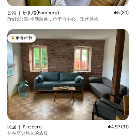
公寓 ｜ 班贝格(Bamberg)
平均评分 5
5 (30)
Pretti公寓-全新装修，位于市中心，现代风格
房客推荐
热门「房客推荐」
民居 ｜ Pinzberg
平均评分 4.9
4.97 (91)
住在历史悠久的农场