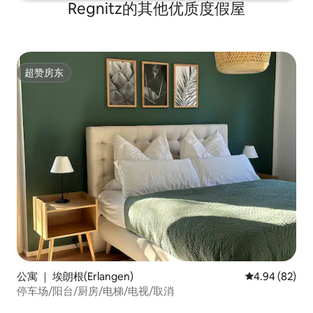
Regnitz的其他优质度假屋
超赞房东
超赞房东
公寓 ｜ 埃朗根(Erlangen)
平均评分 4.94
4.94 (82)
停车场/阳台/厨房/电梯/电视/取消