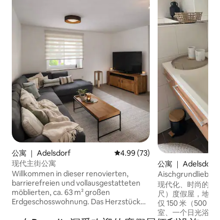
公寓 ｜ Adelsdorf
平均评分 4.99 分（满分 5 分），
4.99 (73)
现代主街公寓
公寓 ｜ Adelsdorf
Willkommen in dieser renovierten,
Aischgrundlieb
barrierefreien und vollausgestatteten
现代化、时尚的 130
möblierten, ca. 63 m² großen
尺）度假屋，地理
Erdgeschosswohnung. Das Herzstück
仅 150 米（500
der Wohnung ist der modern und offen
室、一个日光浴室