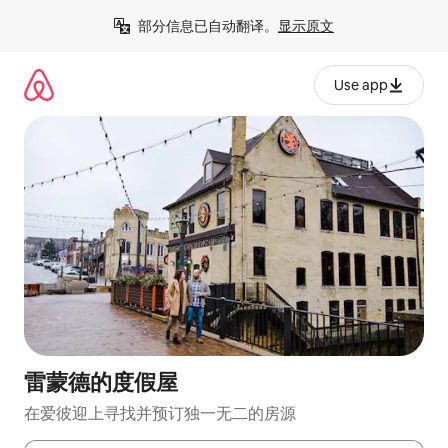
跳
部分信息已自动翻译。
显示原文
至
内
容
Use app
雷蒙德的度假屋
在爱彼迎上寻找并预订独一无二的房源