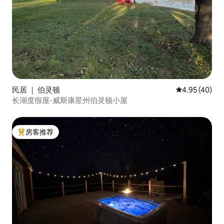
民居 ｜ 伯灵顿
平均评分 4.9
4.95 (40)
长湖度假屋-威斯康星州伯灵顿小屋
房客推荐
热门「房客推荐」