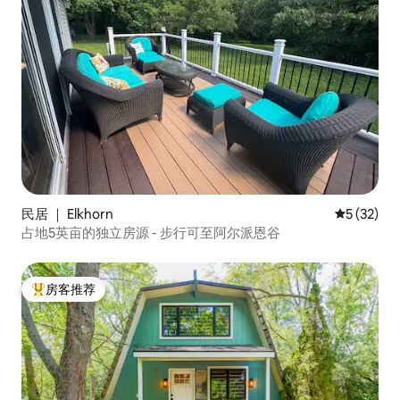
民居 ｜ Elkhorn
平均评分 5
5 (32)
占地5英亩的独立房源 - 步行可至阿尔派恩谷
房客推荐
热门「房客推荐」