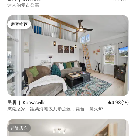
迷人的复古公寓
房客推荐
房客推荐
民居 ｜ Kansasville
平均评分 4.9
4.93 (15)
鹰湖之家，距离海滩仅几步之遥，露台，篝火炉
超赞房东
超赞房东