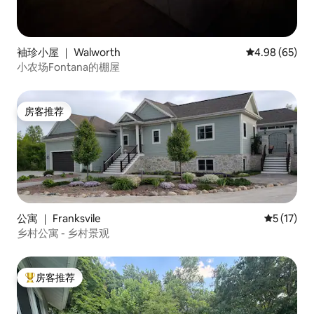
袖珍小屋 ｜ Walworth
平均评分 4.98
4.98 (65)
小农场Fontana的棚屋
房客推荐
房客推荐
公寓 ｜ Franksvile
平均评分 5
5 (17)
乡村公寓 - 乡村景观
房客推荐
热门「房客推荐」