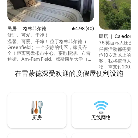
民居 ｜ 格林菲尔德
平均评分 4.98 分（满分 5 分），
4.98 (40)
舒适、可爱、干净！
民居 ｜ Caledonia
温馨、可爱、干净！ 位于格林菲尔德（
7.5 英亩私人庄
Greenfield ）一个安静的街区，家具齐
热水浴缸
任何活动都需要获得批准。 
全！距离密歇根市中心、密歇根湖、布雷
位10岁及以上的房
迪街、Am-Fam Field、威斯康星大学（
客，我将按每人每晚收费。
UW-Milwaukee ）、马凯特大学（
物，需支付200.00美元 3间卧室
Marquette University ） ； Advocate-
在雷蒙德深受欢迎的度假屋便利设施
间、3000平方英尺 温水泳池！！热水
Aurora、Ascension和Froedtert医院、商
缸！！，钓鱼池！！
店、餐厅，距离伊利诺伊州边境仅40分钟
英亩！！！！！！ 这是独一无二的！！ 全
车程！ 含水电费 室内洗衣机/烘干机 **非
新REC客房！ ！ 1/2 英亩钓鱼池，有很多
常适合旅行护士/技术人员和商务专业人士
鱼！！！ 沙滩和码头，配有船、桨板。地
**
面泳池加热， （ 5
，热水浴缸。
厨房
无线网络