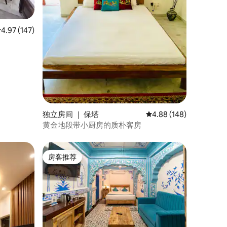
平均评分 4.97 分（满分 5 分），共 147 条评价
4.97 (147)
独立房间 ｜ 保塔
平均评分 4.88 分（满分 
4.88 (148)
黄金地段带小厨房的质朴客房
房客推荐
房客推荐