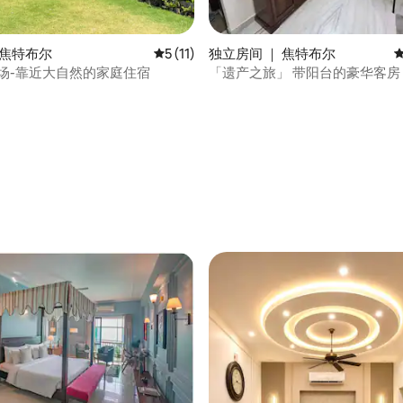
分 5 分），共 7 条评价
 焦特布尔
平均评分 5 分（满分 5 分），共 11 条评价
5 (11)
独立房间 ｜ 焦特布尔
农场-靠近大自然的家庭住宿
「遗产之旅」 带阳台的豪华客房