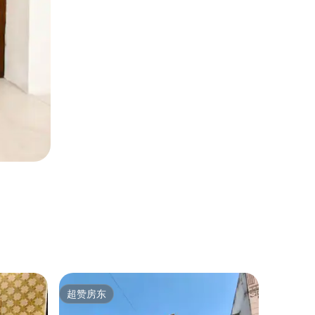
城堡 ｜ 
超赞房东
房客推
超赞房东
房客推
在拥有2