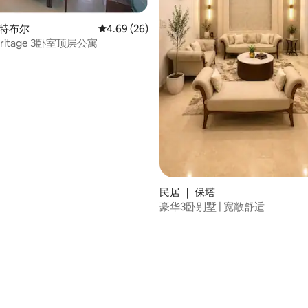
焦特布尔
平均评分 4.69 分（满分 5 分），共 26 条评价
4.69 (26)
eritage 3卧室顶层公寓
民居 ｜ 保塔
豪华3卧别墅 | 宽敞舒适
 5 分），共 43 条评价