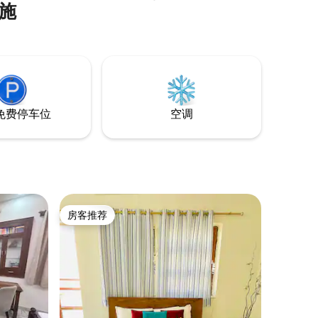
设施
房子旁边有大型郁郁葱葱的绿色公园，适
合晨间散步 🌄 • 房子采用焦特布尔红石精
心建造，外墙为手工雕刻，赋予房子美学
魅力。 备注：一楼目前可供爱彼迎出租。
房东住在一楼。 我们有一只友好的宠物狗
🐶。
免费停车位
空调
房客推荐
房客推荐