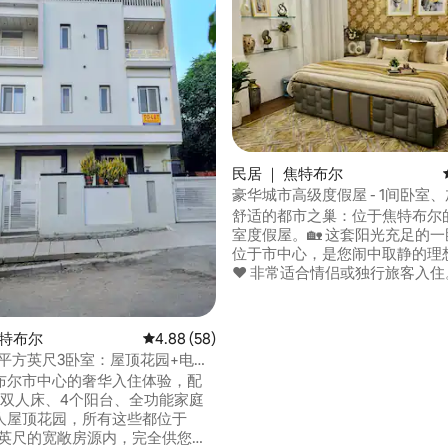
 5 分），共 22 条评价
民居 ｜ 焦特布尔
豪华城市高级度假屋 - 1间卧室
床、浴室、厨房
舒适的都市之巢：位于焦特布尔的迷
室度假屋。🏡 这套阳光充足的一卧室房源
位于市中心，是您闹中取静的理
❤️ 非常适合情侣或独行旅客入住。 舒适的
加大双人床， 智能投影仪影院体验，配备
高速无线网络。📽️ 设备齐全的厨房（炉
灶、OTG、冰箱、搅拌机、研磨
焦特布尔
平均评分 4.88 分（满分 5 分），共 58 条评价
4.88 (58)
包机、水壶），方便烹饪简餐。 豪华浴
0平方英尺3卧室：屋顶花园+电梯
缸，花洒淋浴。 步行即可抵达咖啡馆、公
布尔市中心的奢华入住体验，配
园和公共交通工具。 自助入住，智能门锁
大双人床、4个阳台、全功能家庭
密码。 放松身心，探索-预订您的温馨之
人屋顶花园，所有这些都位于
处！
平方英尺的宽敞房源内，完全供您享