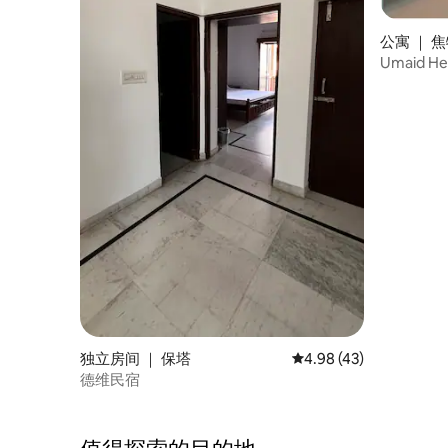
公寓 ｜ 
Umaid H
独立房间 ｜ 保塔
平均评分 4.98 分（满分
4.98 (43)
德维民宿