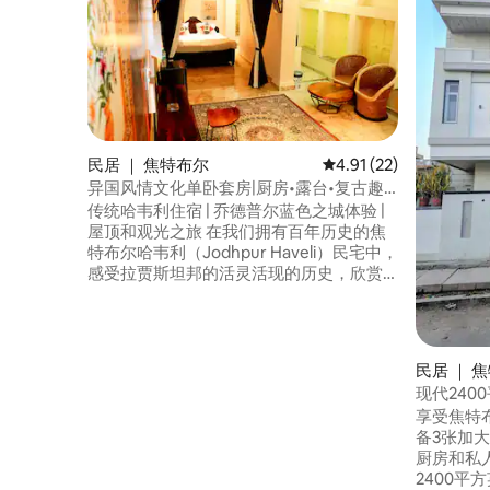
民居 ｜ 焦特布尔
平均评分 4.91 分（满分
4.91 (22)
异国风情文化单卧套房|厨房•露台•复古趣
味
传统哈韦利住宿 | 乔德普尔蓝色之城体验 |
屋顶和观光之旅 在我们拥有百年历史的焦
特布尔哈韦利（Jodhpur Haveli）民宅中，
感受拉贾斯坦邦的活灵活现的历史，欣赏
壁画、石雕和文化魅力。 • 非常适合情侣、
家庭和创作者入住 • 屋顶露台——日落、印
度茶、瑜伽和观星 • 房东陪同的吉普车之
旅、蓝色小道和当地市场 • 舒适的传统风格
民居 ｜ 
客房，室内装饰富有艺术气息 • 高文化价值
现代240
+ 宁静的住宿体验 地道、值得在 Instagram
+停车位
享受焦特
上分享、位于市中心地段 热门房源 马上预
备3张加
订！
厨房和私
2400