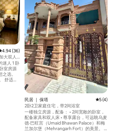
欢迎来到Param V
修复私人
年前 • 私人庭院，配备专属冷水池 •私人放
映室，度
心策划的
赫加尔堡
求隐私、
修复，采
室内装潢
平均评分 4.94 分（满分 5 分），共 36 条评价
4.94 (36)
、加大双人
人 1 卧
想之选。
机、烤面
民居 ｜ 保塔
平均评分 5 分（满
5 (4)
2卧2卫家庭住宅，带2间浴室
一楼独立房源，配备： • 2间宽敞的卧室，
配备家具和双人床 • 尊享露台，可远眺乌麦
德·巴旺宫（Umaid Bhawan Palace）和梅
兰加尔堡（Mehrangarh Fort）的美景。 •