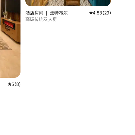
酒店房间 ｜ 焦特布尔
平均评分 4.83 分（满分
4.83 (29)
高级传统双人房
平均评分 5 分（满分 5 分），共 8 条评价
5 (8)