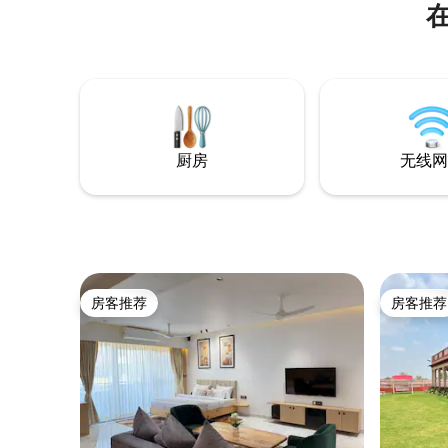
在
用。 可在门口直接乘坐出租车。 🏢 便利设
施 电梯 高速无线网络、智能电视和扬声器
适合家庭使用的厨房 
的私人停车位 安全饮用水：安
器。 📍 位置 乌迈德·巴旺宫 - 4公里 梅兰加
尔堡（Mehran
公里 火
厨房
无线网
房客推荐
房客推荐
房客推荐
房客推荐