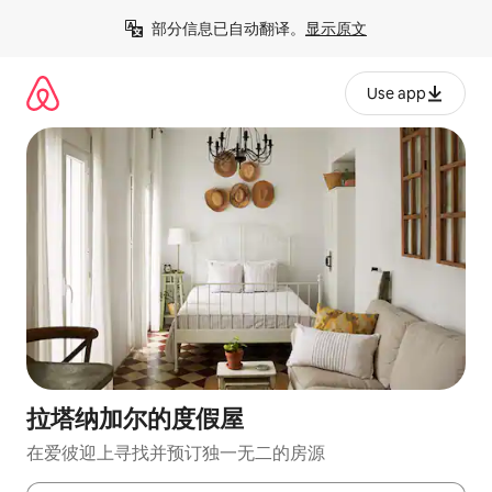
跳
部分信息已自动翻译。
显示原文
至
内
容
Use app
拉塔纳加尔的度假屋
在爱彼迎上寻找并预订独一无二的房源