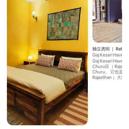
独立房间 ｜ Ratann
Gaj Kesari Haveli
Gaj Kesari Have
Churu区（ Raja
Churu。 它也是
Rajasthan ）大谢
地区的门户，广阔的
Desert ）开始。
在墙上的四个部分
了保护这座城市，
堡垒。 Gaj Kesari
廊而闻名。