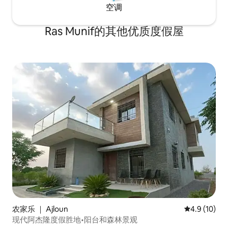
空调
Ras Munif的其他优质度假屋
农家乐 ｜ Ajloun
平均评分 4.9
4.9 (10)
现代阿杰隆度假胜地•阳台和森林景观