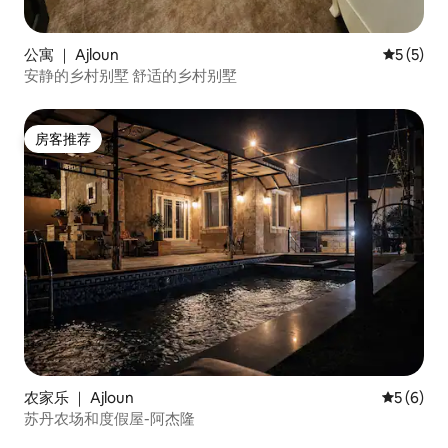
公寓 ｜ Ajloun
平均评分 
5 (5)
安静的乡村别墅 舒适的乡村别墅
房客推荐
房客推荐
农家乐 ｜ Ajloun
平均评分 
5 (6)
苏丹农场和度假屋-阿杰隆