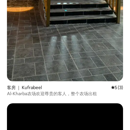
客房 ｜ Kufrabeel
平均评分 
5 (3)
Al-Kharba农场欢迎尊贵的客人，整个农场出租