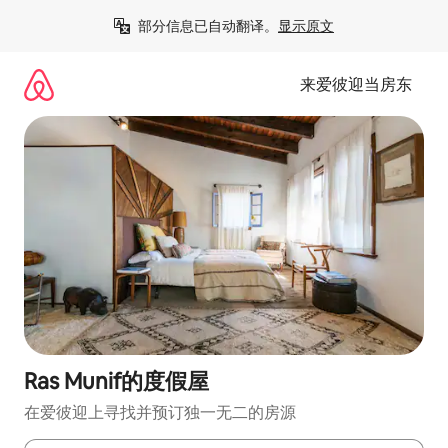
跳
部分信息已自动翻译。
显示原文
至
内
容
来爱彼迎当房东
Ras Munif的度假屋
在爱彼迎上寻找并预订独一无二的房源