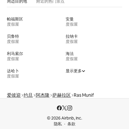
周边目的地
附近的热门景点
帕福斯区
安曼
度假屋
度假屋
贝鲁特
拉纳卡
度假屋
度假屋
利马索尔
海法
度假屋
度假屋
达哈卜
显示更多
度假屋
爱彼迎
约旦
阿杰隆
萨赫拉区
Ras Munif
© 2026 Airbnb, Inc.
隐私
条款