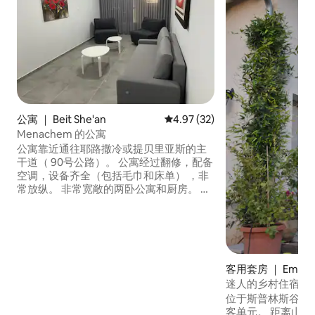
公寓 ｜ Beit She'an
平均评分 4.97 分（满分 5 分），
4.97 (32)
Menachem 的公寓
公寓靠近通往耶路撒冷或提贝里亚斯的主
干道（ 90号公路）。 公寓经过翻修，配备
空调，设备齐全（包括毛巾和床单） ，非
常放纵。 非常宽敞的两卧公寓和厨房。 公
寓还适合宗教公众和许多犹太教堂，步行
即可到达。 我丈夫是一套温馨舒适的公
寓，将让您在泉谷享受最高水准的待客之
道和服务。 公寓位于马阿安谷（ Ma 'ayan
Valley ）中心地带，位于以色列北部所有
客用套房 ｜ Emek 
景点的战略位置。 尤其是古董国家公园
ot
Beit Shean、Gan Hashlosha、拨号花园和
迷人的乡村住宿单
意识的眼睛。
位于斯普林斯谷Kibb
客单元。 距离山