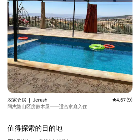
农家仓房 ｜ Jerash
平均评分 4.6
4.67 (9)
阿杰隆山区度假木屋——适合家庭入住
值得探索的目的地