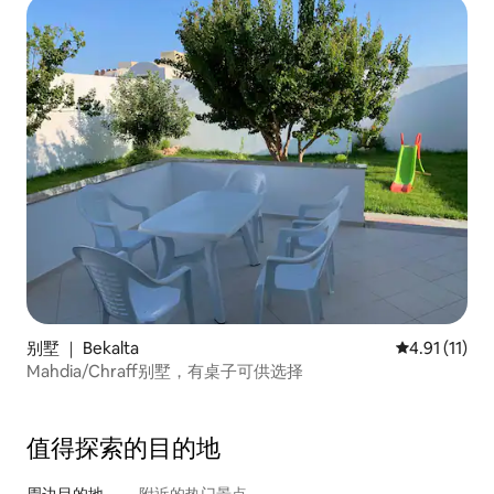
别墅 ｜ Bekalta
平均评分 4.9
4.91 (11)
Mahdia/Chraff别墅，有桌子可供选择
值得探索的目的地
周边目的地
附近的热门景点