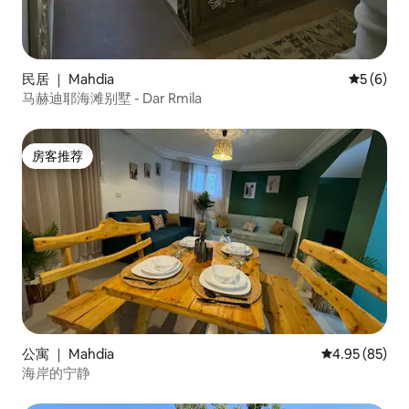
民居 ｜ Mahdia
平均评分 
5 (6)
马赫迪耶海滩别墅 - Dar Rmila
房客推荐
房客推荐
公寓 ｜ Mahdia
平均评分 4.95
4.95 (85)
海岸的宁静