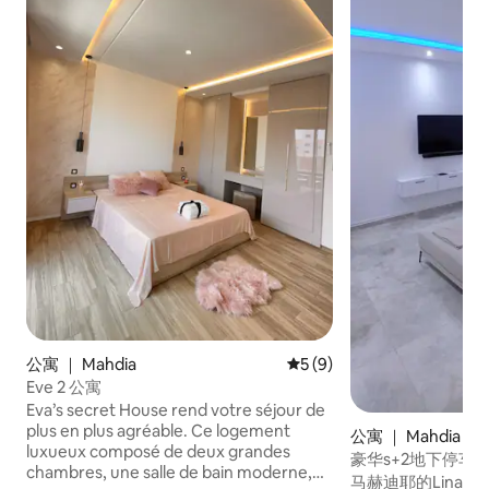
公寓 ｜ Mahdia
平均评分 5 分（满分 5 分）
5 (9)
Eve 2 公寓
Eva’s secret House rend votre séjour de
plus en plus agréable. Ce logement
公寓 ｜ Mahdia
luxueux composé de deux grandes
豪华s+2地下停车
chambres, une salle de bain moderne,
马赫迪耶的Lina公寓 非常安静， 在配