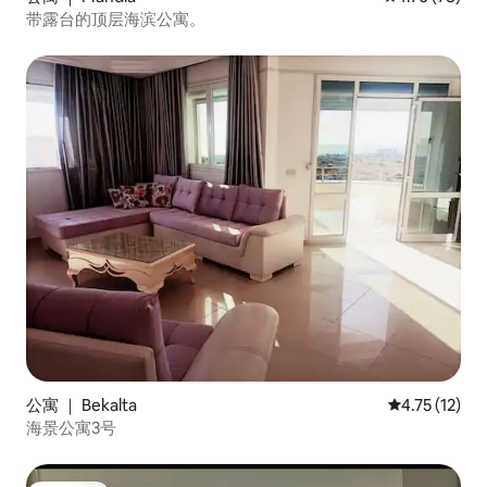
带露台的顶层海滨公寓。
公寓 ｜ Bekalta
平均评分 4.7
4.75 (12)
海景公寓3号