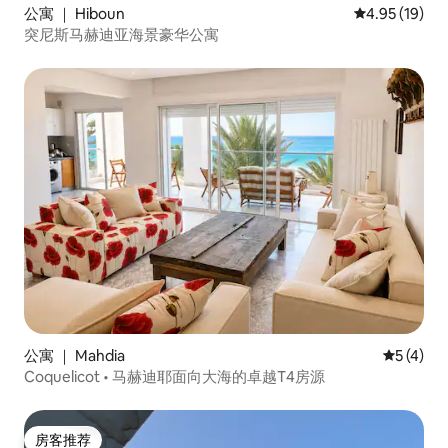
公寓 ｜ Hiboun
平均评分 4.9
4.95 (19)
突尼斯马赫迪亚海景豪华公寓
公寓 ｜ Mahdia
平均评分 
5 (4)
Coquelicot • 马赫迪耶面向大海的卓越T4房源
房客推荐