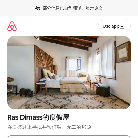
跳
部分信息已自动翻译。
显示原文
至
内
容
Use app
Ras Dimass的度假屋
在爱彼迎上寻找并预订独一无二的房源