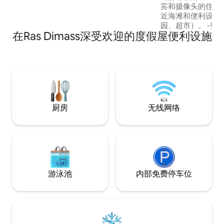
grande cuisine américaine et un grand
宾和摄像头的住宅
balcon. Il est situé en plein centre ville à
近海滩和便利设施
proximité de toutes commodités (
园、超市）。 -整个房源都有空调 -设施齐
supermarché, patisseries, boulangerie,
在Ras Dimass深受欢迎的度假屋便利设施
全的厨房，带用餐区 - 
banques ) vous y serez également à trois
Prime -海景和
minutes de marche de la belle plage de
非常适合度假或长
Mahdia.
位置优越。 享受
度过难忘的时光。
厨房
无线网络
游泳池
内部免费停车位