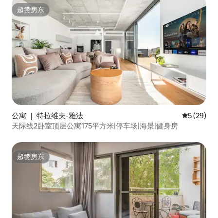
超赞房东
超赞房东
公寓 ｜ 特拉维夫-雅法
平均评分 5
5 (29)
天际线2卧室顶层公寓175平方米|停车场|海景|健身房
超赞房东
超赞房东