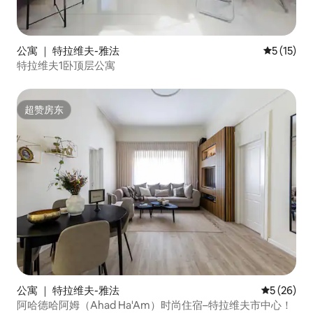
公寓 ｜ 特拉维夫-雅法
平均评分 5
5 (15)
特拉维夫1卧顶层公寓
超赞房东
超赞房东
公寓 ｜ 特拉维夫-雅法
平均评分 5
5 (26)
阿哈德哈阿姆（Ahad Ha'Am）时尚住宿–特拉维夫市中心！