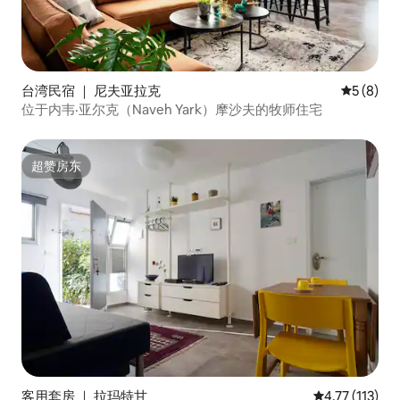
台湾民宿 ｜ 尼夫亚拉克
平均评分 
5 (8)
位于内韦·亚尔克（Naveh Yark）摩沙夫的牧师住宅
超赞房东
超赞房东
客用套房 ｜ 拉玛特甘
平均评分 4.77
4.77 (113)