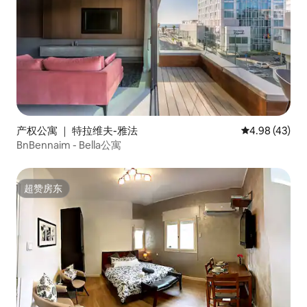
产权公寓 ｜ 特拉维夫-雅法
平均评分 4.9
4.98 (43)
BnBennaim - Bella公寓
超赞房东
超赞房东