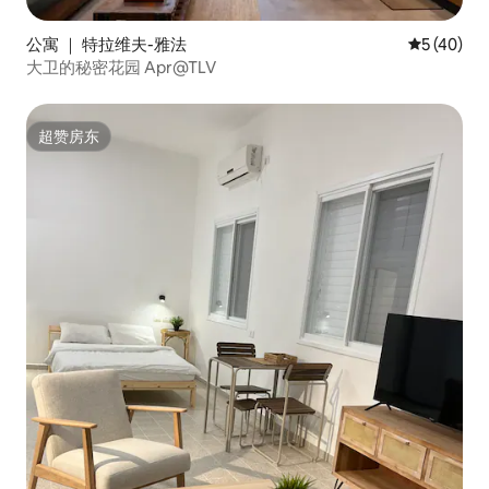
公寓 ｜ 特拉维夫-雅法
平均评分 5
5 (40)
大卫的秘密花园 Apr@TLV
超赞房东
超赞房东