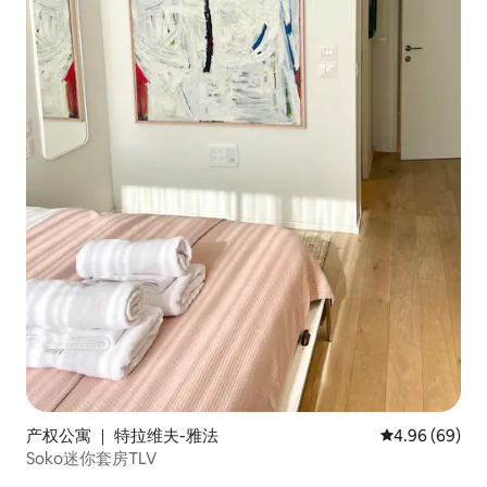
产权公寓 ｜ 特拉维夫-雅法
平均评分 4.96
4.96 (69)
Soko迷你套房TLV