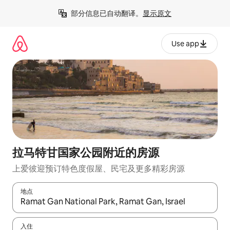
跳
部分信息已自动翻译。
显示原文
至
内
容
Use app
拉马特甘国家公园附近的房源
上爱彼迎预订特色度假屋、民宅及更多精彩房源
地点
如有搜索结果，请使用上下方向键查看，或通过点击或滑动手势浏
入住