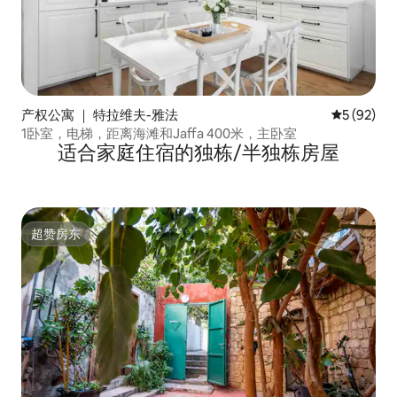
产权公寓 ｜ 特拉维夫-雅法
平均评分 5
5 (92)
1卧室，电梯，距离海滩和Jaffa 400米，主卧室
适合家庭住宿的独栋/半独栋房屋
超赞房东
超赞房东