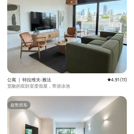
公寓 ｜ 特拉维夫-雅法
平均评分 4.9
4.91 (11)
宽敞的双卧室度假屋，带游泳池
超赞房东
超赞房东