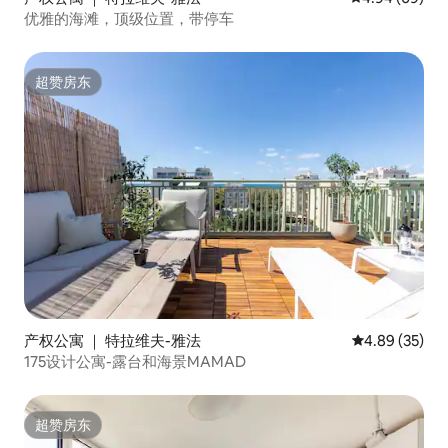
优雅的海滩，顶级位置，带停车
超赞房东
超赞房东
产权公寓 ｜ 特拉维夫-雅法
平均评分 4.89
4.89 (35)
175设计公寓-露台和海景MAMAD
超赞房东
超赞房东