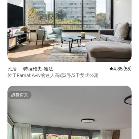
民居 ｜ 特拉维夫-雅法
平均评分 4.8
4.85 (55)
位于Ramat Aviv的迷人高端2卧/2卫复式公寓
超赞房东
超赞房东