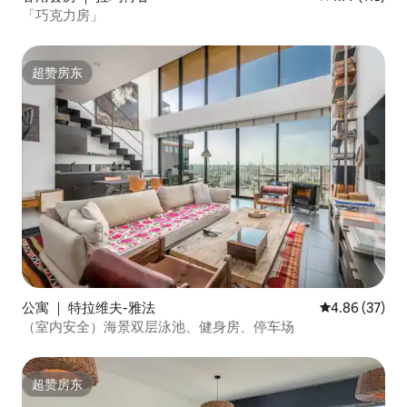
「巧克力房」
超赞房东
超赞房东
公寓 ｜ 特拉维夫-雅法
平均评分 4.86
4.86 (37)
（室内安全）海景双层泳池、健身房、停车场
超赞房东
超赞房东