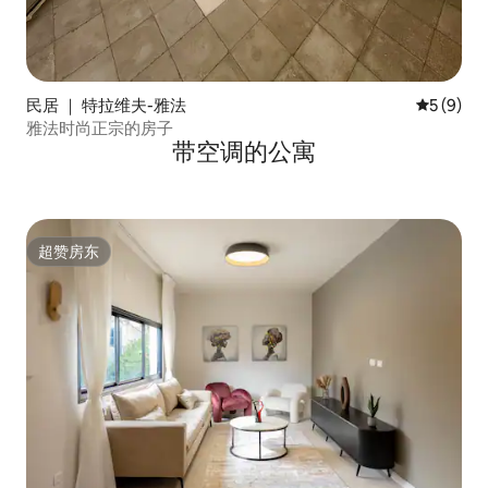
民居 ｜ 特拉维夫-雅法
平均评分 
5 (9)
雅法时尚正宗的房子
带空调的公寓
超赞房东
超赞房东