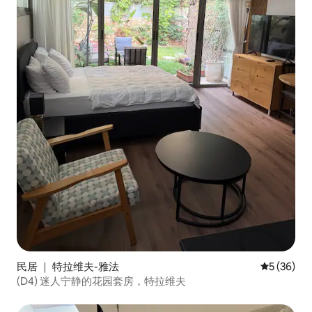
民居 ｜ 特拉维夫-雅法
平均评分 5
5 (36)
(D4) 迷人宁静的花园套房，特拉维夫