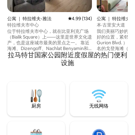
公寓 ｜ 特拉维夫-雅法
平均评分 4.99 分（满分 5 分），共
4.99 (134)
公寓 ｜ 特拉维夫-
特拉维夫市中心
本·古里安大道（Ben 
奇妙海滩公寓（全
位于特拉维夫市中心，就在比亚利克广场
我们美丽巧妙的2
（Bialik Square）上——这里是世界文化遗
好的位置，紧邻本古
产，也是这座城市最美的景点之一。 靠近
Gurion Blvd.
海滩、Dizengoff、Nachlat Benyamin和
名的戈登海滩（ Gord
拉马特甘国家公园附近度假屋的热门便利
Shankin街，但也是城里最安静的街道。
Dizengoff或Be
公寓最近进行了翻新，保留了其原汁原味
您可以找到很棒的
设施
的特拉维夫设计和氛围。 城市博物馆（
画廊，以及TLV所提供的
City Museum ）、比亚利克之家（ Bialik
了电器和所需的一
House ）和标志性广场就在楼下，到处都
是长期，都能让您
是一流的餐厅和咖啡馆， 没有私人停车
我们相信您一定会
场。 禁止吸烟，禁止携带宠物。
厨房
无线网络