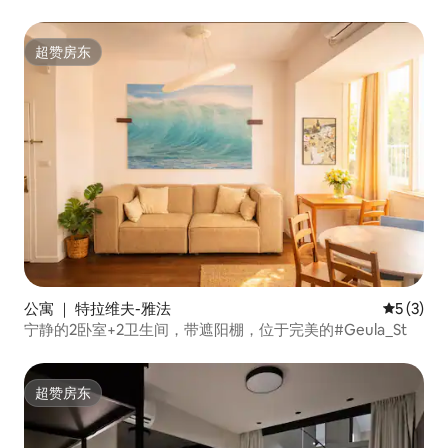
超赞房东
超赞房东
公寓 ｜ 特拉维夫-雅法
平均评分 
5 (3)
宁静的2卧室+2卫生间，带遮阳棚，位于完美的#Geula_St
超赞房东
超赞房东