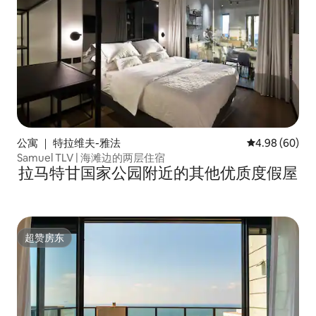
公寓 ｜ 特拉维夫-雅法
平均评分 4.98
4.98 (60)
Samuel TLV | 海滩边的两层住宿
拉马特甘国家公园附近的其他优质度假屋
超赞房东
超赞房东