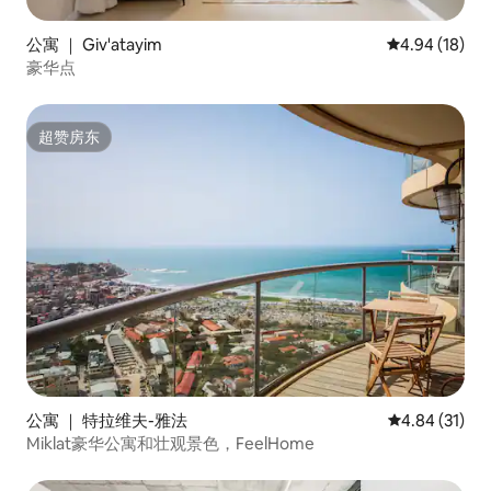
公寓 ｜ Giv'atayim
平均评分 4.9
4.94 (18)
豪华点
超赞房东
超赞房东
公寓 ｜ 特拉维夫-雅法
平均评分 4.8
4.84 (31)
Miklat豪华公寓和壮观景色，FeelHome