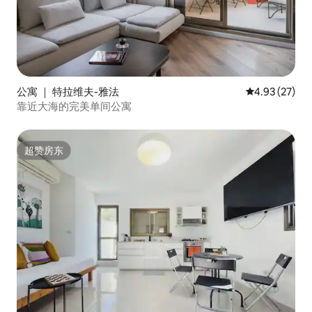
公寓 ｜ 特拉维夫-雅法
平均评分 4.9
4.93 (27)
靠近大海的完美单间公寓
超赞房东
超赞房东