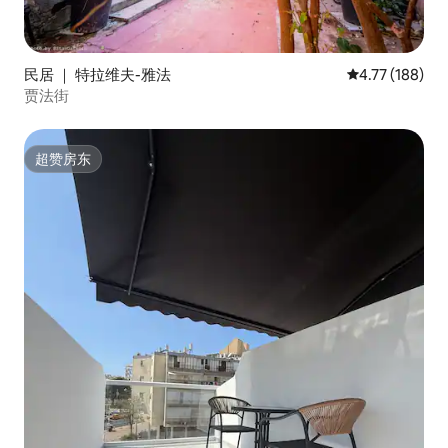
民居 ｜ 特拉维夫-雅法
平均评分 4.77
4.77 (188)
贾法街
超赞房东
超赞房东