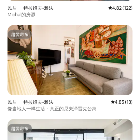
民居 ｜ 特拉维夫-雅法
平均评分 4.82
4.82 (122)
Michal的房源
超赞房东
超赞房东
民居 ｜ 特拉维夫-雅法
平均评分 4.8
4.85 (13)
像当地人一样生活：真正的尼夫泽雷克公寓
超赞房东
超赞房东