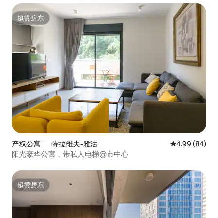
超赞房东
超赞房东
产权公寓 ｜ 特拉维夫-雅法
平均评分 4.99
4.99 (84)
阳光豪华公寓，带私人电梯@市中心
超赞房东
超赞房东