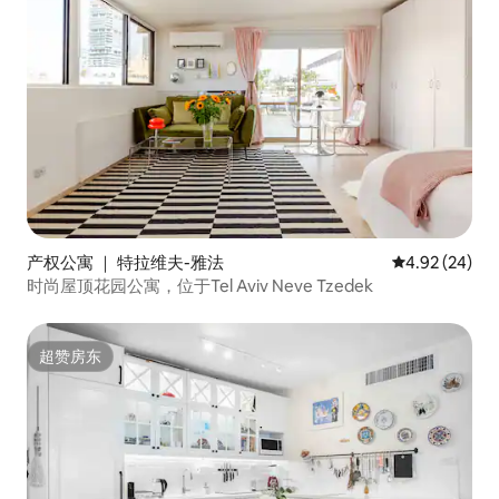
产权公寓 ｜ 特拉维夫-雅法
平均评分 4.92
4.92 (24)
时尚屋顶花园公寓，位于Tel Aviv Neve Tzedek
超赞房东
超赞房东