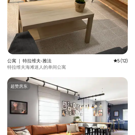
公寓 ｜ 特拉维夫-雅法
平均评分 5
5 (12)
特拉维夫海滩迷人的单间公寓
超赞房东
超赞房东