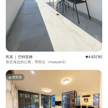
民居 ｜ 巴特亚姆
平均评分 4.6
4.63 (16)
靠近海边的公寓，带阳台（maayan2）
超赞房东
超赞房东