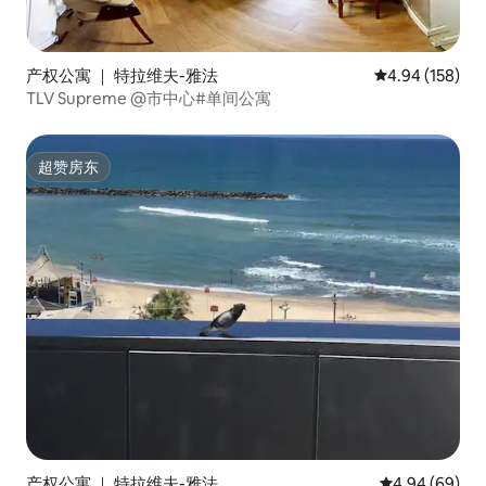
产权公寓 ｜ 特拉维夫-雅法
平均评分 4.94
4.94 (158)
TLV Supreme @市中心#单间公寓
超赞房东
超赞房东
产权公寓 ｜ 特拉维夫-雅法
平均评分 4.94
4.94 (69)