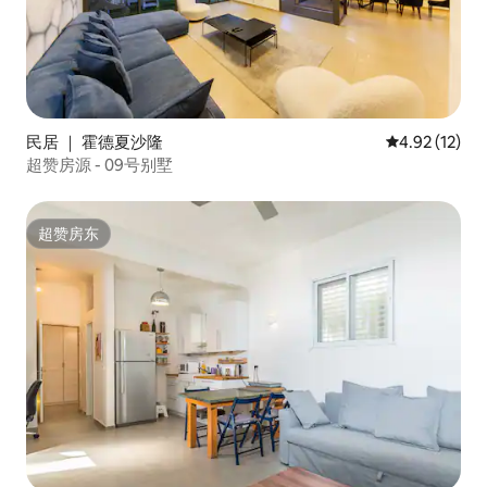
民居 ｜ 霍德夏沙隆
平均评分 4.9
4.92 (12)
超赞房源 - 09号别墅
超赞房东
超赞房东