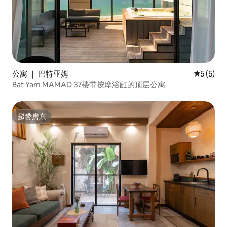
公寓 ｜ 巴特亚姆
平均评分 
5 (5)
Bat Yam MAMAD 37楼带按摩浴缸的顶层公寓
超赞房东
超赞房东